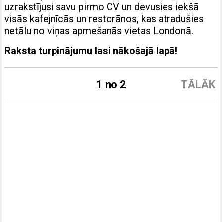
uzrakstījusi savu pirmo CV un devusies iekšā
visās kafejnīcās un restorānos, kas atradušies
netālu no viņas apmešanās vietas Londonā.
Raksta turpinājumu lasi nākošajā lapā!
1 no 2
TĀLĀK