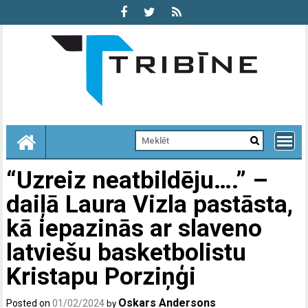
Skip
to
content
“Uzreiz neatbildēju….” –
daiļā Laura Vizla pastāsta,
kā iepazinās ar slaveno
latviešu basketbolistu
Kristapu Porziņģi
Oskars Andersons
Posted on
01/02/2024
by