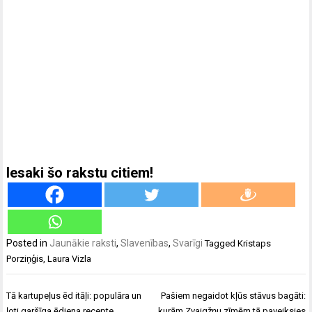
Iesaki šo rakstu citiem!
Posted in
Jaunākie raksti
,
Slavenības
,
Svarīgi
Tagged
Kristaps
Porziņģis
,
Laura Vizla
Ziņu
Tā kartupeļus ēd itāļi: populāra un
Pašiem negaidot kļūs stāvus bagāti:
izvēlne
ļoti garšīga ēdiena recepte
kurām Zvaigžņu zīmēm tā paveiksies