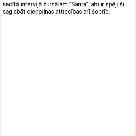
sacītā intervijā žurnālam “Santa”, abi ir spējuši
saglabāt cieņpilnas attiecības arī šobrīd.