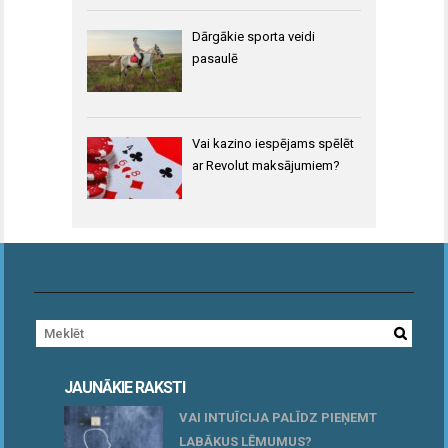
Dārgākie sporta veidi
pasaulē
Vai kazino iespējams spēlēt
ar Revolut maksājumiem?
JAUNĀKIE RAKSTI
VAI INTUĪCIJA PALĪDZ PIEŅEMT
LABĀKUS LĒMUMUS?