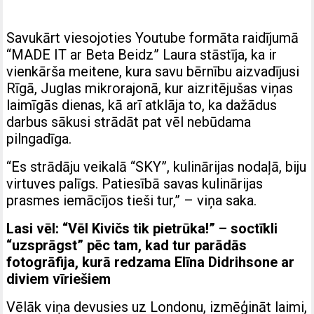
Savukārt viesojoties Youtube formāta raidījumā
“MADE IT ar Beta Beidz” Laura stāstīja, ka ir
vienkārša meitene, kura savu bērnību aizvadījusi
Rīgā, Juglas mikrorajonā, kur aizritējušas viņas
laimīgās dienas, kā arī atklāja to, ka dažādus
darbus sākusi strādāt pat vēl nebūdama
pilngadīga.
“Es strādāju veikalā “SKY”, kulinārijas nodaļā, biju
virtuves palīgs. Patiesībā savas kulinārijas
prasmes iemācījos tieši tur,” – viņa saka.
Lasi vēl:
“Vēl Kivičs tik pietrūka!” – soctīkli
“uzsprāgst” pēc tam, kad tur parādās
fotogrāfija, kurā redzama Elīna Didrihsone ar
diviem vīriešiem
Vēlāk viņa devusies uz Londonu, izmēģināt laimi,