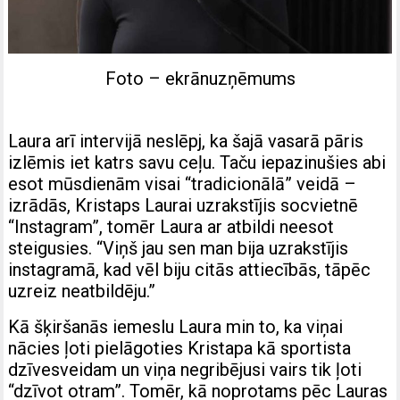
Foto – ekrānuzņēmums
Laura arī intervijā neslēpj, ka šajā vasarā pāris
izlēmis iet katrs savu ceļu. Taču iepazinušies abi
esot mūsdienām visai “tradicionālā” veidā –
izrādās, Kristaps Laurai uzrakstījis socvietnē
“Instagram”, tomēr Laura ar atbildi neesot
steigusies. “Viņš jau sen man bija uzrakstījis
instagramā, kad vēl biju citās attiecībās, tāpēc
uzreiz neatbildēju.”
Kā šķiršanās iemeslu Laura min to, ka viņai
nācies ļoti pielāgoties Kristapa kā sportista
dzīvesveidam un viņa negribējusi vairs tik ļoti
“dzīvot otram”. Tomēr, kā noprotams pēc Lauras