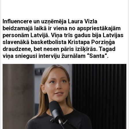
Influencere un uzņēmēja Laura Vizla
beidzamajā laikā ir viena no apspriestākajām
personām Latvijā. Viņa trīs gadus bija Latvijas
slavenākā basketbolista Kristapa Porziņģa
draudzene, bet nesen pāris izšķīrās. Tagad
viņa sniegusi interviju žurnālam “Santa”.