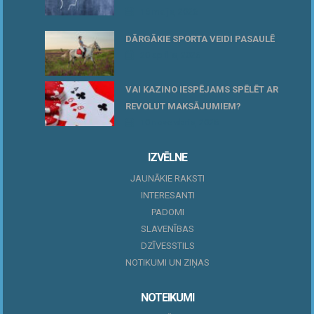
15 maijs, 2026
DĀRGĀKIE SPORTA VEIDI PASAULĒ
20 aprīlis, 2026
VAI KAZINO IESPĒJAMS SPĒLĒT AR
REVOLUT MAKSĀJUMIEM?
10 novembris, 2025
IZVĒLNE
JAUNĀKIE RAKSTI
INTERESANTI
PADOMI
SLAVENĪBAS
DZĪVESSTILS
NOTIKUMI UN ZIŅAS
NOTEIKUMI