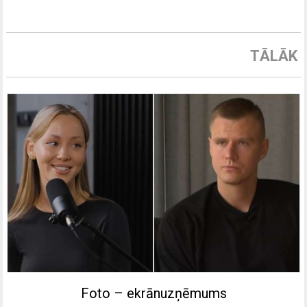
TĀLĀK
Foto – ekrānuzņēmums