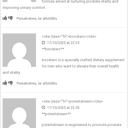
formula aimed at nurturing prostate vitality and
improving urinary comfort.
Piesakieties, lai atbildētu
<cite class="fn">
boostaro
</cite>
17/10/2025 at 22:25
**boostaro**
boostaro
is a specially crafted dietary supplement
for men who want to elevate their overall health
and vitality.
Piesakieties, lai atbildētu
<cite class="fn">
potentstream
</cite>
17/10/2025 at 22:53
** potentstream**
potentstream
is engineered to promote prostate