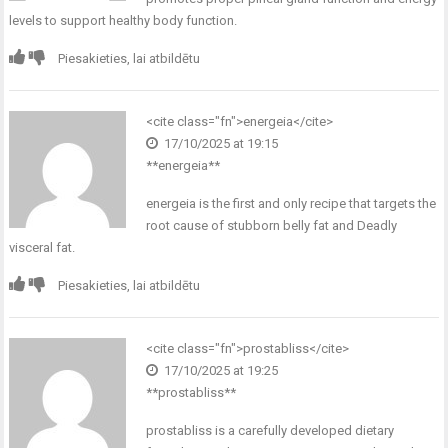
levels to support healthy body function.
Piesakieties, lai atbildētu
<cite class="fn">
energeia
</cite>
17/10/2025 at 19:15
**energeia**
energeia
is the first and only recipe that targets the
root cause of stubborn belly fat and Deadly
visceral fat.
Piesakieties, lai atbildētu
<cite class="fn">
prostabliss
</cite>
17/10/2025 at 19:25
**prostabliss**
prostabliss
is a carefully developed dietary