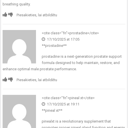
breathing quality.
Piesakieties, lai atbildētu
<cite class="fn">
prostadine
</cite>
17/10/2025 at 17:05
**prostadine**
prostadine
is a next-generation prostate support
formula designed to help maintain, restore, and
enhance optimal male prostate performance.
Piesakieties, lai atbildētu
<cite class="fn">
pineal xt
</cite>
17/10/2025 at 19:11
**pineal xt**
pinealxt
is a revolutionary supplement that
promotes proper pineal gland function and energy