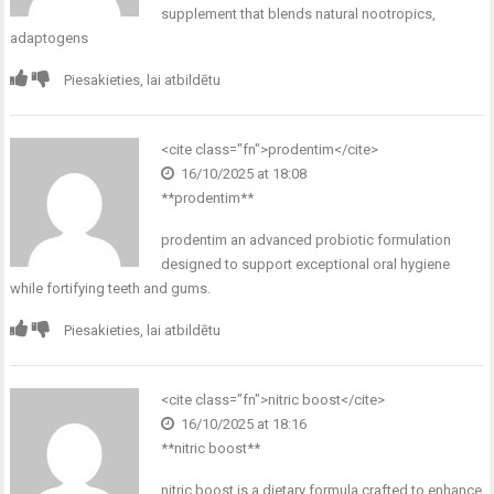
supplement that blends natural nootropics,
adaptogens
Piesakieties, lai atbildētu
<cite class="fn">
prodentim
</cite>
16/10/2025 at 18:08
** prodentim**
prodentim
an advanced probiotic formulation
designed to support exceptional oral hygiene
while fortifying teeth and gums.
Piesakieties, lai atbildētu
<cite class="fn">
nitric boost
</cite>
16/10/2025 at 18:16
**nitric boost**
nitric boost
is a dietary formula crafted to enhance