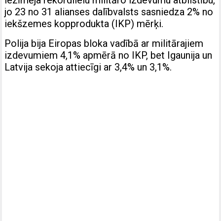
iezīmēja rekordlielu militāro izdevumu atbilstību,
jo 23 no 31 alianses dalībvalsts sasniedza 2% no
iekšzemes kopprodukta (IKP) mērķi.
Polija bija Eiropas bloka vadībā ar militārajiem
izdevumiem 4,1% apmērā no IKP, bet Igaunija un
Latvija sekoja attiecīgi ar 3,4% un 3,1%.