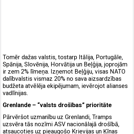
Tomēr dažas valstis, tostarp Itālija, Portugāle,
Spānija, Slovēnija, Horvātija un Beļģija, joprojām
ir zem 2% līmeņa. Izņemot Beļģiju, visas NATO
dalībvalstis vismaz 20% no sava aizsardzības
budžeta atvēlēja ekipējumam, ievērojot alianses
vadlīnijas.
Grenlande – “valsts drošības” prioritāte
Pārvēršot uzmanību uz Grenlandi, Tramps
uzsvēra tās nozīmi ASV nacionālajā drošībā,
atsaucoties uz pieaugošo Krievijas un Ķīnas