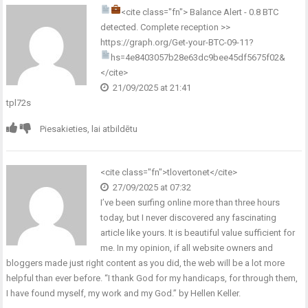
<cite class="fn">
Balance Alert - 0.8 BTC
detected. Complete reception >>
https://graph.org/Get-your-BTC-09-11?
hs=4e8403057b28e63dc9bee45df5675f02&
</cite>
21/09/2025 at 21:41
tpl72s
Piesakieties, lai atbildētu
<cite class="fn">tlovertonet</cite>
27/09/2025 at 07:32
I’ve been surfing online more than three hours
today, but I never discovered any fascinating
article like yours. It is beautiful value sufficient for
me. In my opinion, if all website owners and
bloggers made just right content as you did, the web will be a lot more
helpful than ever before. “I thank God for my handicaps, for through them,
I have found myself, my work and my God.” by Hellen Keller.