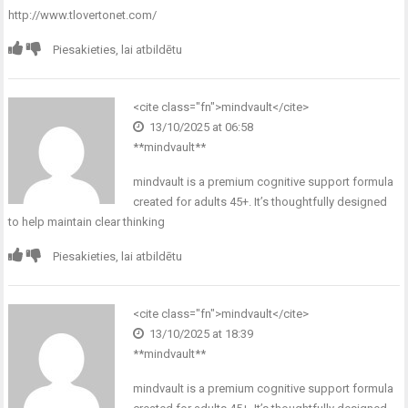
http://www.tlovertonet.com/
Piesakieties, lai atbildētu
<cite class="fn">
mindvault
</cite>
13/10/2025 at 06:58
** mindvault**
mindvault
is a premium cognitive support formula
created for adults 45+. It’s thoughtfully designed
to help maintain clear thinking
Piesakieties, lai atbildētu
<cite class="fn">
mindvault
</cite>
13/10/2025 at 18:39
** mindvault**
mindvault
is a premium cognitive support formula