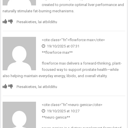
created to promote optimal liver performance and
naturally stimulate fat-burning mechanisms.
Piesakieties, lai atbildētu
<cite class="fn">
flowforce max
</cite>
19/10/2025 at 07:31
** flowforce max**
flowforce max
delivers a forward-thinking, plant-
focused way to support prostate health—while
also helping maintain everyday energy, libido, and overall vitality.
Piesakieties, lai atbildētu
<cite class="fn">
neuro genica
</cite>
19/10/2025 at 10:27
**neuro genica**