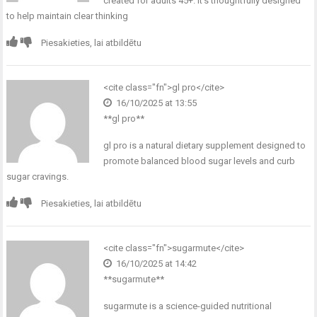
created for adults 45+. It’s thoughtfully designed
to help maintain clear thinking
Piesakieties, lai atbildētu
<cite class="fn">
gl pro
</cite>
16/10/2025 at 13:55
**gl pro**
gl pro
is a natural dietary supplement designed to
promote balanced blood sugar levels and curb
sugar cravings.
Piesakieties, lai atbildētu
<cite class="fn">
sugarmute
</cite>
16/10/2025 at 14:42
** sugarmute**
sugarmute
is a science-guided nutritional