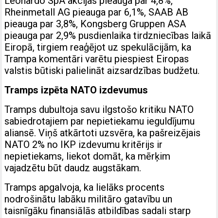
Leonardo SpA akcijas pieauga par 4,8%,
Rheinmetall AG pieauga par 6,1%, SAAB AB
pieauga par 3,8%, Kongsberg Gruppen ASA
pieauga par 2,9% pusdienlaika tirdzniecības laikā
Eiropā, tirgiem reaģējot uz spekulācijām, ka
Trampa komentāri varētu piespiest Eiropas
valstis būtiski palielināt aizsardzības budžetu.
Tramps izpēta NATO izdevumus
Tramps dubultoja savu ilgstošo kritiku NATO
sabiedrotajiem par nepietiekamu ieguldījumu
aliansē. Viņš atkārtoti uzsvēra, ka pašreizējais
NATO 2% no IKP izdevumu kritērijs ir
nepietiekams, liekot domāt, ka mērķim
vajadzētu būt daudz augstākam.
Tramps apgalvoja, ka lielāks procents
nodrošinātu labāku militāro gatavību un
taisnīgāku finansiālās atbildības sadali starp