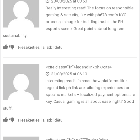
28/08/2025 at 08:50
Really interesting read! The focus on responsible
gaming & security, like with
ph678 com
’s KYC
process, is huge for building trust in the PH
esports scene. Great points about long-term
sustainability!
Piesakieties, lai atbildētu
<cite class="fn">legendlinkph</cite>
31/08/2025 at 06:10
Interesting read! It’s smart how platforms like
legend link ph link
are tailoring experiences for
specific markets – localized payment options are
key. Casual gaming is all about ease, right? Good
stuff!
Piesakieties, lai atbildētu
<cite class="fn">sz777login</cite>