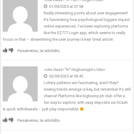
01/09/2025 at 07:58
Really interesting points about user engagement!
It’s fascinating how psychological triggers impact
online experiences. I’ve been exploring platforms
like the
SZ777 Login app
, which seems to really
focus on that – streamlining the user journey is key! Great article.
Piesakieties, lai atbildētu
<cite class="fn">bigbunnyph</cite>
02/09/2025 at 06:45
Lottery patterns are fascinating, aren’t they?
Seeing trends emerge is key, but remember it’s still
chance! Platforms like
bigbunny ph club
offer a
fun way to explore, with easy deposits via GCash
& quick withdrawals – just play responsibly!
Piesakieties, lai atbildētu