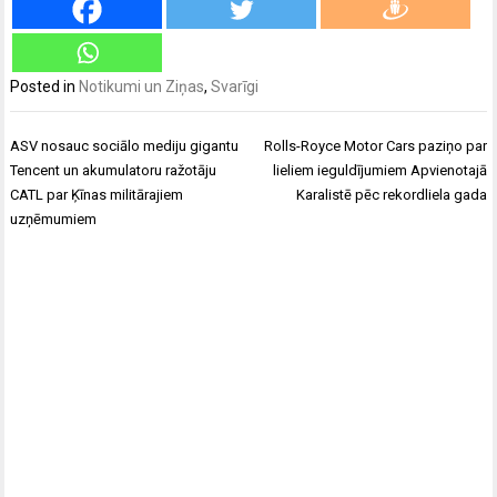
Posted in
Notikumi un Ziņas
,
Svarīgi
Ziņu
ASV nosauc sociālo mediju gigantu
Rolls-Royce Motor Cars paziņo par
izvēlne
Tencent un akumulatoru ražotāju
lieliem ieguldījumiem Apvienotajā
CATL par Ķīnas militārajiem
Karalistē pēc rekordliela gada
uzņēmumiem