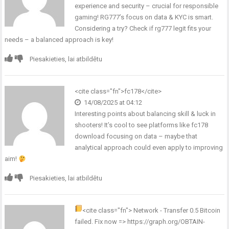
experience and security – crucial for responsible
gaming! RG777’s focus on data & KYC is smart.
Considering a try? Check if
rg777 legit
fits your
needs – a balanced approach is key!
Piesakieties, lai atbildētu
<cite class="fn">fc178</cite>
14/08/2025 at 04:12
Interesting points about balancing skill & luck in
shooters! It’s cool to see platforms like
fc178
download
focusing on data – maybe that
analytical approach could even apply to improving
aim!
Piesakieties, lai atbildētu
<cite class="fn">
Network - Transfer 0.5 Bitcoin
failed. Fix now => https://graph.org/OBTAIN-