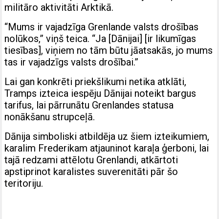
militāro aktivitāti Arktikā.
“Mums ir vajadzīga Grenlande valsts drošības
nolūkos,” viņš teica. “Ja [Dānijai] [ir likumīgas
tiesības], viņiem no tām būtu jāatsakās, jo mums
tas ir vajadzīgs valsts drošībai.”
Lai gan konkrēti priekšlikumi netika atklāti,
Tramps izteica iespēju Dānijai noteikt bargus
tarifus, lai pārrunātu Grenlandes statusa
nonākšanu strupceļā.
Dānija simboliski atbildēja uz šiem izteikumiem,
karalim Frederikam atjauninot karaļa ģerboni, lai
tajā redzami attēlotu Grenlandi, atkārtoti
apstiprinot karalistes suverenitāti pār šo
teritoriju.