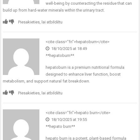
well-being by counteracting the residue that can
build up from hard-water minerals within the urinary tract.
Piesakieties, lai atbildētu
<cite class="fn">
hepatoburn
</cite>
18/10/2025 at 18:49
** hepatoburn**
hepatoburn
is a premium nutritional formula
designed to enhance liver function, boost
metabolism, and support natural fat breakdown.
Piesakieties, lai atbildētu
<cite class="fn">
hepato burn
</cite>
18/10/2025 at 19:55
** hepato burn**
hepato burn
is a potent, plant-based formula