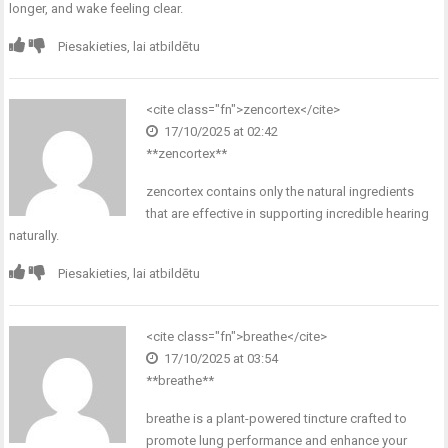
longer, and wake feeling clear.
Piesakieties, lai atbildētu
<cite class="fn">
zencortex
</cite>
17/10/2025 at 02:42
** zencortex**
zencortex
contains only the natural ingredients
that are effective in supporting incredible hearing
naturally.
Piesakieties, lai atbildētu
<cite class="fn">
breathe
</cite>
17/10/2025 at 03:54
** breathe**
breathe
is a plant-powered tincture crafted to
promote lung performance and enhance your