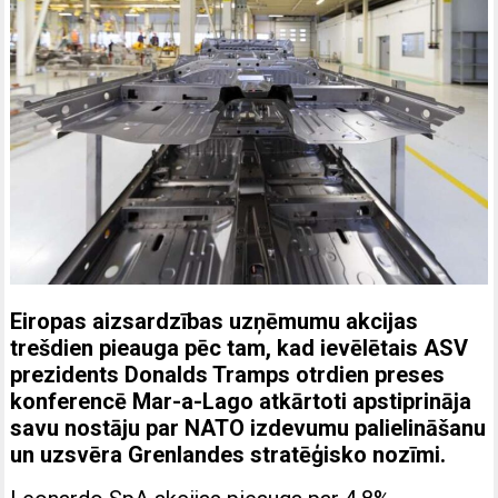
Eiropas aizsardzības uzņēmumu akcijas
trešdien pieauga pēc tam, kad ievēlētais ASV
prezidents Donalds Tramps otrdien preses
konferencē Mar-a-Lago atkārtoti apstiprināja
savu nostāju par NATO izdevumu palielināšanu
un uzsvēra Grenlandes stratēģisko nozīmi.