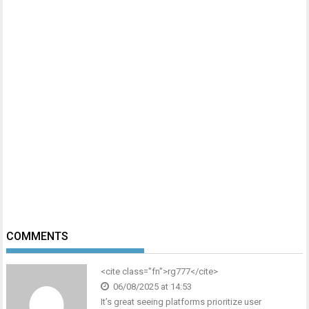
COMMENTS
<cite class="fn">rg777</cite>
06/08/2025 at 14:53
It’s great seeing platforms prioritize user