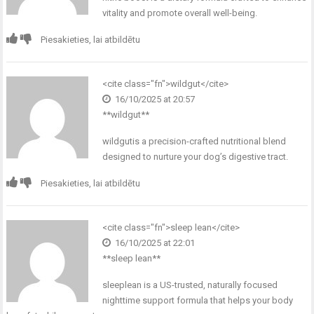
vitality and promote overall well-being.
Piesakieties, lai atbildētu
<cite class="fn">
wildgut
</cite>
16/10/2025 at 20:57
** wildgut**
wildgut
is a precision-crafted nutritional blend
designed to nurture your dog’s digestive tract.
Piesakieties, lai atbildētu
<cite class="fn">
sleep lean
</cite>
16/10/2025 at 22:01
**sleep lean**
sleeplean
is a US-trusted, naturally focused
nighttime support formula that helps your body