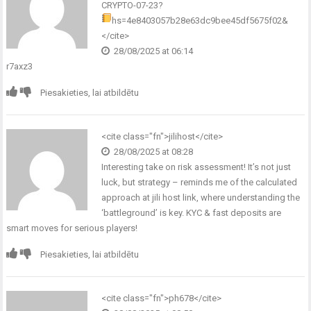
CRYPTO-07-23?
hs=4e8403057b28e63dc9bee45df5675f02&
</cite>
28/08/2025 at 06:14
r7axz3
Piesakieties, lai atbildētu
<cite class="fn">jilihost</cite>
28/08/2025 at 08:28
Interesting take on risk assessment! It’s not just
luck, but strategy – reminds me of the calculated
approach at
jili host link
, where understanding the
‘battleground’ is key. KYC & fast deposits are
smart moves for serious players!
Piesakieties, lai atbildētu
<cite class="fn">ph678</cite>