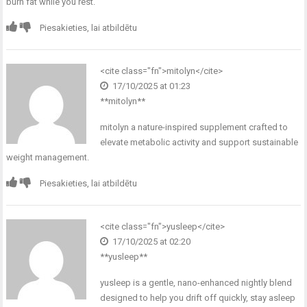
burn fat while you rest.
Piesakieties, lai atbildētu
<cite class="fn">
mitolyn
</cite>
17/10/2025 at 01:23
**mitolyn**
mitolyn
a nature-inspired supplement crafted to
elevate metabolic activity and support sustainable
weight management.
Piesakieties, lai atbildētu
<cite class="fn">
yusleep
</cite>
17/10/2025 at 02:20
** yusleep**
yusleep
is a gentle, nano-enhanced nightly blend
designed to help you drift off quickly, stay asleep