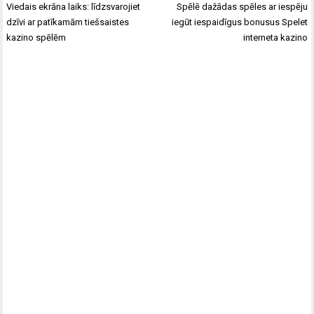
Ziņu
Viedais ekrāna laiks: līdzsvarojiet
Spēlē dažādas spēles ar iespēju
izvēlne
dzīvi ar patīkamām tiešsaistes
iegūt iespaidīgus bonusus Spelet
kazino spēlēm
interneta kazino