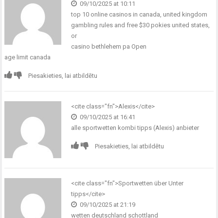
09/10/2025 at 10:11
top 10 online casinos in canada, united kingdom
gambling rules and free $30 pokies united states,
or
casino bethlehem pa Open
age limit canada
Piesakieties, lai atbildētu
<cite class="fn">Alexis</cite>
09/10/2025 at 16:41
alle sportwetten kombi tipps (
Alexis
) anbieter
Piesakieties, lai atbildētu
<cite class="fn">Sportwetten über Unter
tipps</cite>
09/10/2025 at 21:19
wetten deutschland schottland