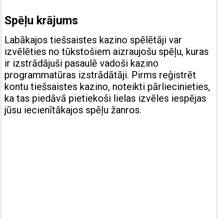
Spēļu krājums
Labākajos tiešsaistes kazino spēlētāji var
izvēlēties no tūkstošiem aizraujošu spēļu, kuras
ir izstrādājuši pasaulē vadoši kazino
programmatūras izstrādātāji. Pirms reģistrēt
kontu tiešsaistes kazino, noteikti pārliecinieties,
ka tas piedāvā pietiekoši lielas izvēles iespējas
jūsu iecienītākajos spēļu žanros.