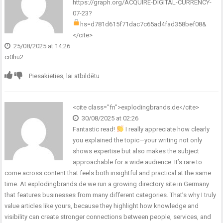
https://graph.org/ACQUIRE-DIGITAL-CURRENCY-
07-23?
hs=d781d615f71dac7c65ad4fad358bef08&
</cite>
25/08/2025 at 14:26
ci0hu2
Piesakieties, lai atbildētu
<cite class="fn">
explodingbrands.de
</cite>
30/08/2025 at 02:26
Fantastic read!
I really appreciate how clearly
you explained the topic—your writing not only
shows expertise but also makes the subject
approachable for a wide audience. It’s rare to
come across content that feels both insightful and practical at the same
time. At explodingbrands.de we run a growing directory site in Germany
that features businesses from many different categories. That’s why I truly
value articles like yours, because they highlight how knowledge and
visibility can create stronger connections between people, services, and