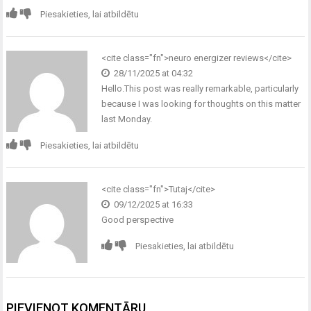
Piesakieties, lai atbildētu
<cite class="fn">
neuro energizer reviews
</cite>
28/11/2025 at 04:32
Hello.This post was really remarkable, particularly
because I was looking for thoughts on this matter
last Monday.
Piesakieties, lai atbildētu
<cite class="fn">
Tutaj
</cite>
09/12/2025 at 16:33
Good perspective
Piesakieties, lai atbildētu
PIEVIENOT KOMENTĀRU