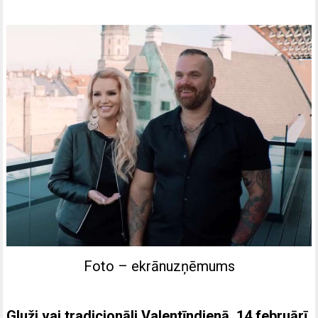
Foto – ekrānuzņēmums
Gluži vai tradicionāli Valentīndienā, 14.februārī,