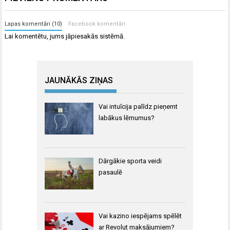
Lapas komentāri (10)
Facebook komentāri
Lai komentētu, jums
jāpiesakās
sistēmā.
JAUNĀKĀS ZIŅAS
Vai intuīcija palīdz pieņemt
labākus lēmumus?
Dārgākie sporta veidi
pasaulē
Vai kazino iespējams spēlēt
ar Revolut maksājumiem?