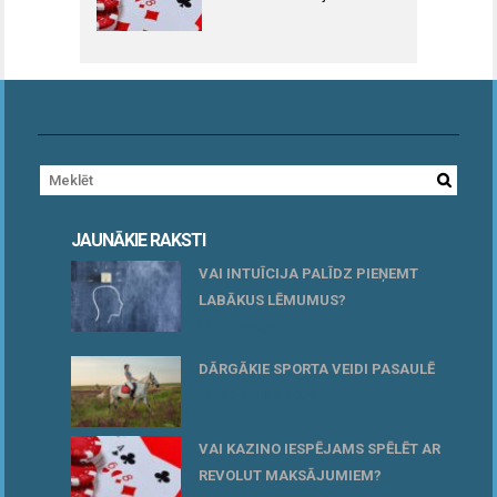
JAUNĀKIE RAKSTI
VAI INTUĪCIJA PALĪDZ PIEŅEMT
LABĀKUS LĒMUMUS?
15 maijs, 2026
DĀRGĀKIE SPORTA VEIDI PASAULĒ
20 aprīlis, 2026
VAI KAZINO IESPĒJAMS SPĒLĒT AR
REVOLUT MAKSĀJUMIEM?