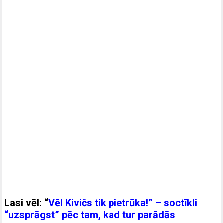
Lasi vēl:
“
Vēl Kivičs tik pietrūka!” – soctīkli
“uzsprāgst” pēc tam, kad tur parādās