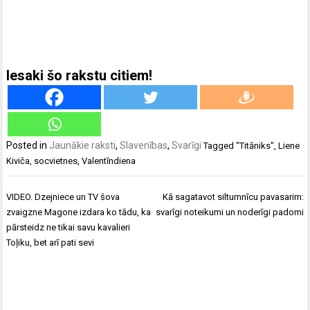
Iesaki šo rakstu citiem!
Posted in
Jaunākie raksti
,
Slavenības
,
Svarīgi
Tagged
"Titāniks"
,
Liene
Kiviča
,
socvietnes
,
Valentīndiena
Ziņu
VIDEO. Dzejniece un TV šova
Kā sagatavot siltumnīcu pavasarim:
izvēlne
zvaigzne Magone izdara ko tādu, ka
svarīgi noteikumi un noderīgi padomi
pārsteidz ne tikai savu kavalieri
Toļiku, bet arī pati sevi