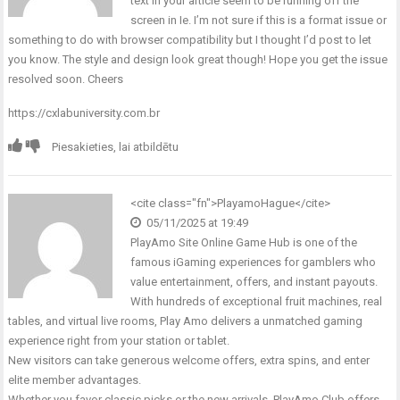
text in your article seem to be running off the
screen in Ie. I’m not sure if this is a format issue or
something to do with browser compatibility but I thought I’d post to let
you know. The style and design look great though! Hope you get the issue
resolved soon. Cheers
https://cxlabuniversity.com.br
Piesakieties, lai atbildētu
<cite class="fn">PlayamoHague</cite>
05/11/2025 at 19:49
PlayAmo Site Online Game Hub is one of the
famous iGaming experiences for gamblers who
value entertainment, offers, and instant payouts.
With hundreds of exceptional fruit machines, real
tables, and virtual live rooms, Play Amo delivers a unmatched gaming
experience right from your station or tablet.
New visitors can take generous welcome offers, extra spins, and enter
elite member advantages.
Whether you favor classic picks or the new arrivals, PlayAmo Club offers