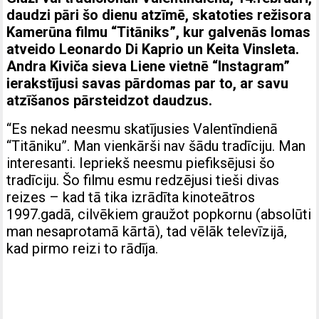
daudzi pāri šo dienu atzīmē, skatoties režisora
Kamerūna filmu “Titāniks”, kur galvenās lomas
atveido Leonardo Di Kaprio un Keita Vinsleta.
Andra Kiviča sieva Liene vietnē “Instagram”
ierakstījusi savas pārdomas par to, ar savu
atzīšanos pārsteidzot daudzus.
“Es nekad neesmu skatījusies Valentīndienā
“Titāniku”. Man vienkārši nav šādu tradīciju. Man
interesanti. Iepriekš neesmu piefiksējusi šo
tradīciju. Šo filmu esmu redzējusi tieši divas
reizes – kad tā tika izrādīta kinoteātros
1997.gadā, cilvēkiem graužot popkornu (absolūti
man nesaprotamā kārtā), tad vēlāk televīzijā,
kad pirmo reizi to rādīja.