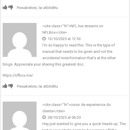
Piesakieties, lai atbildētu
<cite class="fn">NFL live streams on
NFLBox</cite>
13/10/2025 at 12:53
I’m so happy to read this. This is the type of
manual that needs to be given and not the
accidental misinformation that’s at the other
blogs. Appreciate your sharing this greatest doc.
https://nflbox.me/
Piesakieties, lai atbildētu
<cite class="fn">curso de experiencia do
cliente</cite>
28/10/2025 at 06:20
Hey just wanted to give you a quick heads up. The