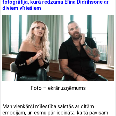
fotogrāfija, kurā redzama Elīna Didrihsone ar
diviem vīriešiem
Foto – ekrānuzņēmums
Man vienkārši mīlestība saistās ar citām
emocijām, un esmu pārliecināta, ka tā pavisam