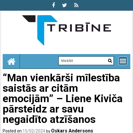
Skip
to
content
“Man vienkārši mīlestība
saistās ar citām
emocijām” – Liene Kiviča
pārsteidz ar savu
negaidīto atzīšanos
Oskars Andersons
Posted on
15/02/2024
by