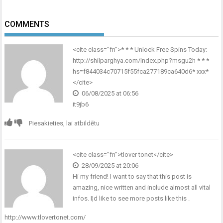
COMMENTS
<cite class="fn">* * * Unlock Free Spins Today:
http://shilparghya.com/index.php?msgu2h * * *
hs=f844034c70715f55fca277189ca640d6* ххх*
</cite>
06/08/2025 at 06:56
it9jb6
Piesakieties, lai atbildētu
<cite class="fn">tlover tonet</cite>
28/09/2025 at 20:06
Hi my friend! I want to say that this post is
amazing, nice written and include almost all vital
infos. I¦d like to see more posts like this .
http://www.tlovertonet.com/