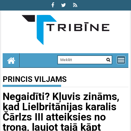
Skip
to
content
PRINCIS VILJAMS
Negaidīti? Kļuvis zināms,
kad Lielbritānijas karalis
Čārlzs III atteiksies no
troņa, ļaujot tajā kāpt