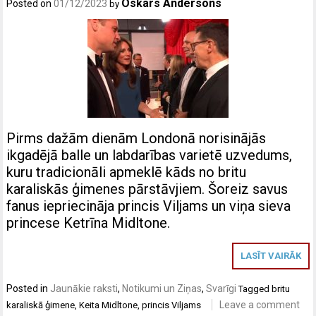
Oskars Andersons
Posted on
01/12/2023
by
Pirms dažām dienām Londonā norisinājās
ikgadējā balle un labdarības varietē uzvedums,
kuru tradicionāli apmeklē kāds no britu
karaliskās ģimenes pārstāvjiem. Šoreiz savus
fanus iepriecināja princis Viljams un viņa sieva
princese Ketrīna Midltone.
LASĪT VAIRĀK
Posted in
Jaunākie raksti
,
Notikumi un Ziņas
,
Svarīgi
Tagged
britu
Leave a comment
karaliskā ģimene
,
Keita Midltone
,
princis Viljams