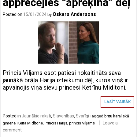
apprecējies “aprēķina” dēļ
Oskars Andersons
Posted on
15/01/2024
by
Princis Viljams esot patiesi nokaitināts sava
jaunākā brāļa Harija izteikumu dēļ, kuros viņš ir
apvainojis viņa sievu princesi Ketrīnu Midltoni.
LASĪT VAIRĀK
Posted in
Jaunākie raksti
,
Slavenības
,
Svarīgi
Tagged
britu karaliskā
Leave a
ģimene
,
Keita Midltone
,
Princis Harijs
,
princis Viljams
comment