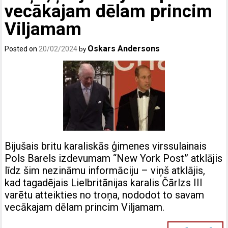
vecākajam dēlam princim
Viljamam
Oskars Andersons
Posted on
20/02/2024
by
Bijušais britu karaliskās ģimenes virssulainais
Pols Barels izdevumam “New York Post” atklājis
līdz šim nezināmu informāciju – viņš atklājis,
kad tagadējais Lielbritānijas karalis Čārlzs III
varētu atteikties no troņa, nododot to savam
vecākajam dēlam princim Viljamam.