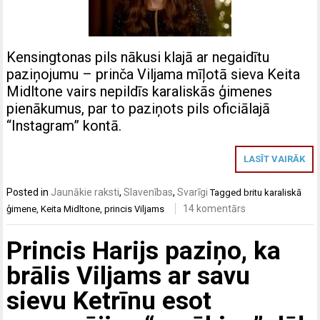
Kensingtonas pils nākusi klajā ar negaidītu
paziņojumu – prinča Viljama mīļotā sieva Keita
Midltone vairs nepildīs karaliskās ģimenes
pienākumus, par to paziņots pils oficiālajā
“Instagram” kontā.
LASĪT VAIRĀK
Posted in
Jaunākie raksti
,
Slavenības
,
Svarīgi
Tagged
britu karaliskā
14 komentārs
ģimene
,
Keita Midltone
,
princis Viljams
Princis Harijs paziņo, ka
brālis Viljams ar savu
sievu Ketrīnu esot