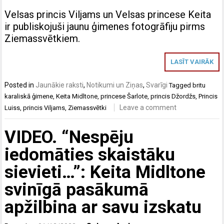
Velsas princis Viljams un Velsas princese Keita
ir publiskojuši jaunu ģimenes fotogrāfiju pirms
Ziemassvētkiem.
LASĪT VAIRĀK
Posted in
Jaunākie raksti
,
Notikumi un Ziņas
,
Svarīgi
Tagged
britu
karaliskā ģimene
,
Keita Midltone
,
princese Šarlote
,
princis Džordžs
,
Princis
Leave a comment
Luiss
,
princis Viljams
,
Ziemassvētki
VIDEO. “Nespēju
iedomāties skaistāku
sievieti…”: Keita Midltone
svinīgā pasākumā
apžilbina ar savu izskatu