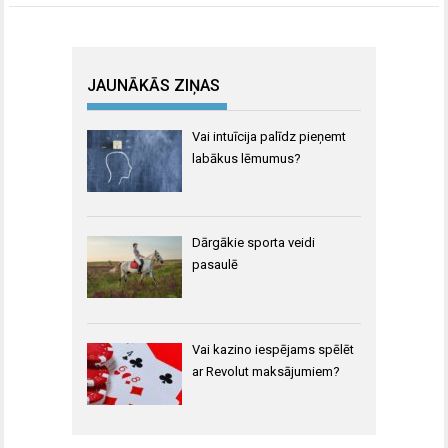
JAUNĀKĀS ZIŅAS
Vai intuīcija palīdz pieņemt
labākus lēmumus?
Dārgākie sporta veidi
pasaulē
Vai kazino iespējams spēlēt
ar Revolut maksājumiem?