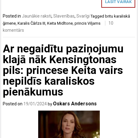
LASĪT VAIRĀK
Posted in
Jaunākie raksti
,
Slavenības
,
Svarīgi
Tagged
britu karaliskā
10
ģimene
,
Karalis Čārlzs III
,
Keita Midltone
,
princis Viljams
komentārs
Ar negaidītu paziņojumu
klajā nāk Kensingtonas
pils: princese Keita vairs
nepildīs karaliskos
pienākumus
Oskars Andersons
Posted on
19/01/2024
by