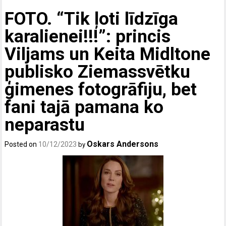
FOTO. “Tik ļoti līdzīga
karalienei!!!”: princis
Viljams un Keita Midltone
publisko Ziemassvētku
ģimenes fotogrāfiju, bet
fani tajā pamana ko
neparastu
Oskars Andersons
Posted on
10/12/2023
by