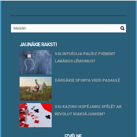
JAUNĀKIE RAKSTI
VAI INTUĪCIJA PALĪDZ PIEŅEMT
LABĀKUS LĒMUMUS?
15 maijs, 2026
DĀRGĀKIE SPORTA VEIDI PASAULĒ
20 aprīlis, 2026
VAI KAZINO IESPĒJAMS SPĒLĒT AR
REVOLUT MAKSĀJUMIEM?
10 novembris, 2025
IZVĒLNE