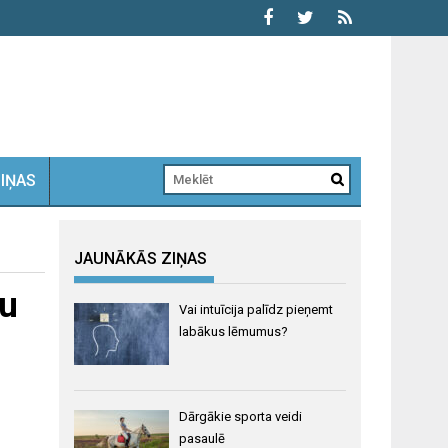
ZIŅAS
JAUNĀKĀS ZIŅAS
vu
Vai intuīcija palīdz pieņemt
labākus lēmumus?
Dārgākie sporta veidi
pasaulē