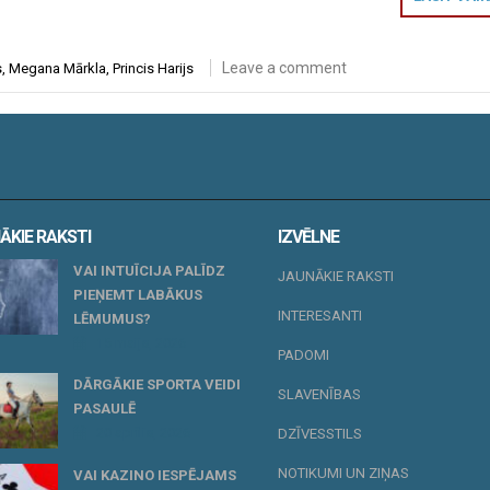
Leave a comment
s
,
Megana Mārkla
,
Princis Harijs
ĀKIE RAKSTI
IZVĒLNE
VAI INTUĪCIJA PALĪDZ
JAUNĀKIE RAKSTI
PIEŅEMT LABĀKUS
INTERESANTI
LĒMUMUS?
15 maijs, 2026
PADOMI
DĀRGĀKIE SPORTA VEIDI
SLAVENĪBAS
PASAULĒ
20 aprīlis, 2026
DZĪVESSTILS
NOTIKUMI UN ZIŅAS
VAI KAZINO IESPĒJAMS