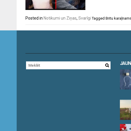
Posted in
Notikumi un Ziņas
,
Svarīgi
Tagged
Britu karaļnam
JAUN