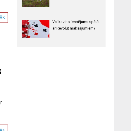
RĀK
Vai kazino iespējams spēlēt
ar Revolut maksājumiem?
s
r
RĀK