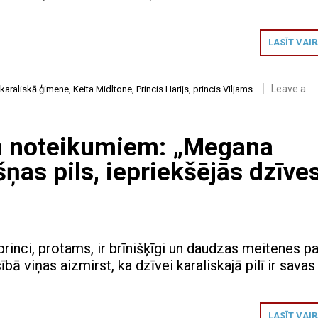
LASĪT VAI
Leave a
 karaliskā ģimene
,
Keita Midltone
,
Princis Harijs
,
princis Viljams
em noteikumiem: „Megana
ņas pils, iepriekšējās dzīve
rinci, protams, ir brīnišķīgi un daudzas meitenes pa
ībā viņas aizmirst, ka dzīvei karaliskajā pilī ir savas
LASĪT VAI