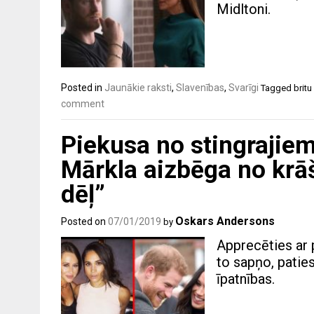
Midltoni.
Posted in
Jaunākie raksti
,
Slavenības
,
Svarīgi
Tagged
britu
comment
Piekusa no stingraji
Mārkla aizbēga no krāš
dēļ”
Oskars Andersons
Posted on
07/01/2019
by
Apprecēties ar p
to sapņo, paties
īpatnības.