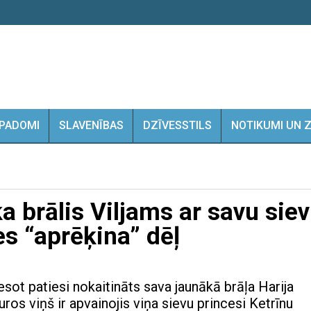
PADOMI
SLAVENĪBAS
DZĪVESSTILS
NOTIKUMI UN 
ka brālis Viljams ar savu sie
es “aprēķina” dēļ
esot patiesi nokaitināts sava jaunākā brāļa Harija
uros viņš ir apvainojis viņa sievu princesi Ketrīnu