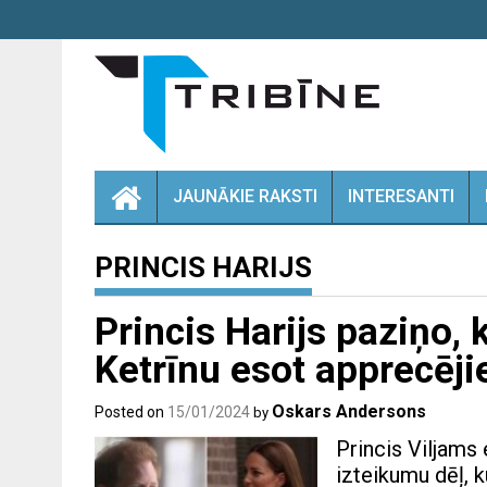
Skip
to
content
JAUNĀKIE RAKSTI
INTERESANTI
PRINCIS HARIJS
Princis Harijs paziņo, 
Ketrīnu esot apprecēji
Oskars Andersons
Posted on
15/01/2024
by
Princis Viljams 
izteikumu dēļ, k