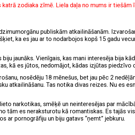
 katrā zodiaka zīmē. Liela daļa no mums ir tiešām ī
2 dzimumorgānu publiskām atkailināšanām. Izvaroša
n šķiet, ka es jau ar to nodarbojos kopš 15 gadu vec
iju jaunāks. Vienīgais, kas mani interesēja bija kā
tas, kā es jūtos, nedomājot, kādas izjūtas piedzīvo o
rošanu, nosēdēju 18 mēnešus, bet jau pēc 2 nedēļām
u atkailināšanu. Tas notika divas reizes. Nu es e
a lieto narkotikas, smēķē un neinteresējas par mācīb
 no tām es neraksturotu kā romantiskas. Es tajās vi
vos ar pornogrāfiju un biju gatavs “ņemt” jebkuru.