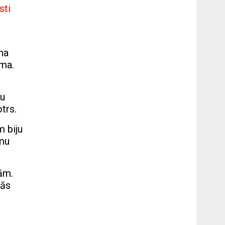
sti
na
uma.
du
trs.
 biju
smu
ām.
sās