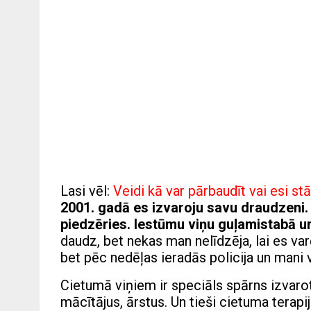
Lasi vēl:
Veidi kā var pārbaudīt vai esi st
2001. gadā es izvaroju savu draudzeni.
piedzēries. Iestūmu viņu guļamistabā un
daudz, bet nekas man nelīdzēja, lai es var
bet pēc nedēļas ieradās policija un mani v
Cietumā viņiem ir speciāls spārns izvarot
mācītājus, ārstus. Un tieši cietuma terapij