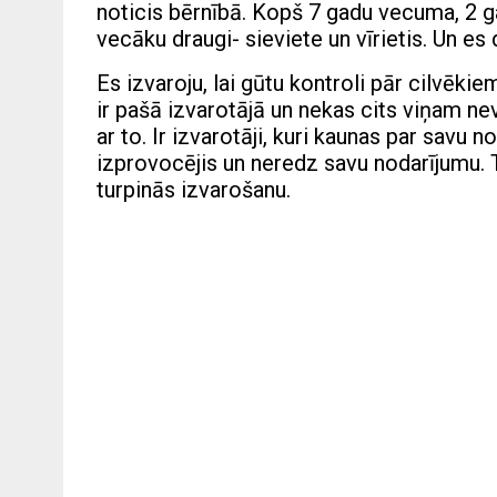
noticis bērnībā. Kopš 7 gadu vecuma, 2 g
vecāku draugi- sieviete un vīrietis. Un es
Es izvaroju, lai gūtu kontroli pār cilvēki
ir pašā izvarotājā un nekas cits viņam ne
ar to. Ir izvarotāji, kuri kaunas par savu n
izprovocējis un neredz savu nodarījumu. T
turpinās izvarošanu.