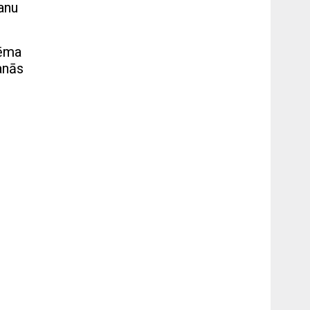
anu
lēma
anās