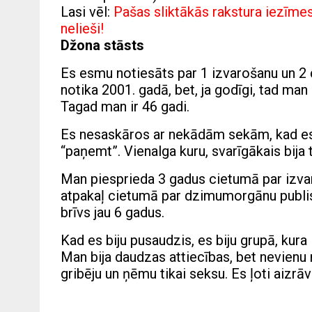
Lasi vēl:
Pašas sliktākās rakstura iezīmes
nelieši!
Džona stāsts
Es esmu notiesāts par 1 izvarošanu un 
notika 2001. gadā, bet, ja godīgi, tad ma
Tagad man ir 46 gadi.
Es nesaskāros ar nekādām sekām, kad es b
“paņemt”. Vienalga kuru, svarīgākais bija 
Man piesprieda 3 gadus cietumā par izva
atpakaļ cietumā par dzimumorgānu publisk
brīvs jau 6 gadus.
Kad es biju pusaudzis, es biju grupā, kur
Man bija daudzas attiecības, bet nevienu
gribēju un ņēmu tikai seksu. Es ļoti aizrā