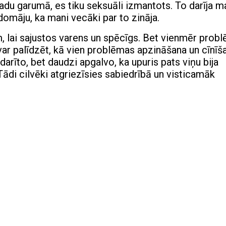
adu garumā, es tiku seksuāli izmantots. To darīja m
 domāju, ka mani vecāki par to zināja.
em, lai sajustos varens un spēcīgs. Bet vienmēr prob
var palīdzēt, kā vien problēmas apzināšana un cīnīš
odarīto, bet daudzi apgalvo, ka upuris pats viņu bija
ādi cilvēki atgriezīsies sabiedrībā un visticamāk