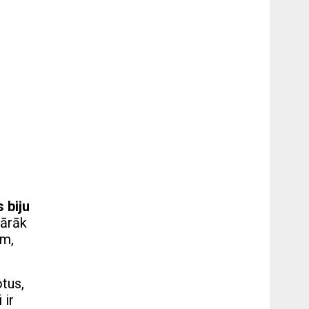
 biju
pārāk
om,
tus,
 ir