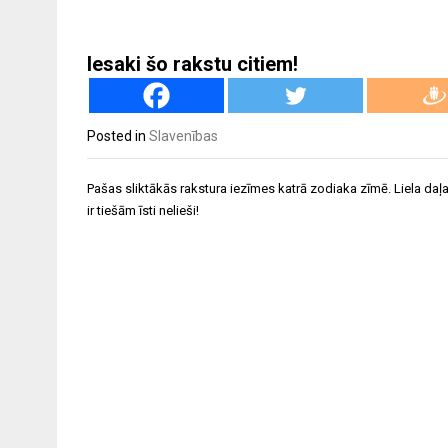
Iesaki šo rakstu citiem!
Posted in
Slavenības
Ziņu
Pašas sliktākās rakstura iezīmes katrā zodiaka zīmē. Liela da
izvēlne
ir tiešām īsti nelieši!