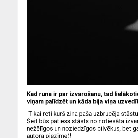
Kad runa ir par izvarošanu, tad lielākot
viņam palīdzēt un kāda bija viņa uzved
Tikai reti kurš zina paša uzbrucēja stāst
Šeit būs patiess stāsts no notiesāta izva
nežēlīgos un noziedzīgos cilvēkus, bet ga
autora piezīme)!