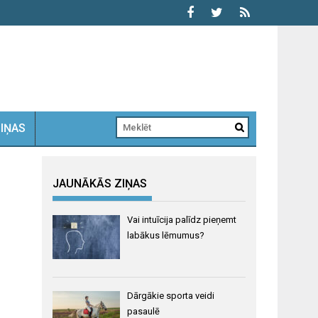
ZIŅAS
JAUNĀKĀS ZIŅAS
Vai intuīcija palīdz pieņemt
labākus lēmumus?
Dārgākie sporta veidi
pasaulē