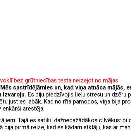
āvoklī bez grūtniecības testa neizejot no mājas
 Mēs sastrīdējāmies un, kad viņa atnāca mājās, es
 izvaroju.
Es biju piedzīvojis lielu stresu un dzēru 
ētu justies labāk. Kad no rīta pamodos, viņa bija pr
ienkārši arestēja.
ājiem. Tajā es satiku dažnedažādākos cilvēkus: pilo
ā bija pirmā reize, kad es kādam atklāju, kas ar mani