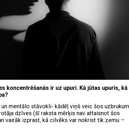
ies koncentrēšanās ir uz upuri. Kā jūtas upuris, kā
ība?
u un mentālo stāvokli- kādēļ viņš veic šos uzbrukum
rotāja dzīves (šī raksta mērķis nav attaisnot šos
n vairāk izprast, kā cilvēks var nokrist tik zemu –