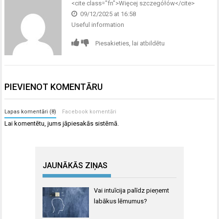
<cite class="fn">
Więcej szczegółów
</cite>
09/12/2025 at 16:58
Useful information
Piesakieties, lai atbildētu
PIEVIENOT KOMENTĀRU
Lapas komentāri (8)
Facebook komentāri
Lai komentētu, jums
jāpiesakās
sistēmā.
JAUNĀKĀS ZIŅAS
Vai intuīcija palīdz pieņemt
labākus lēmumus?