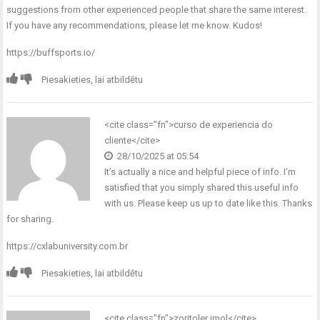
suggestions from other experienced people that share the same interest.
If you have any recommendations, please let me know. Kudos!
https://buffsports.io/
Piesakieties, lai atbildētu
<cite class="fn">curso de experiencia do
cliente</cite>
28/10/2025 at 05:54
It’s actually a nice and helpful piece of info. I’m
satisfied that you simply shared this useful info
with us. Please keep us up to date like this. Thanks
for sharing.
https://cxlabuniversity.com.br
Piesakieties, lai atbildētu
<cite class="fn">zoritoler imol</cite>