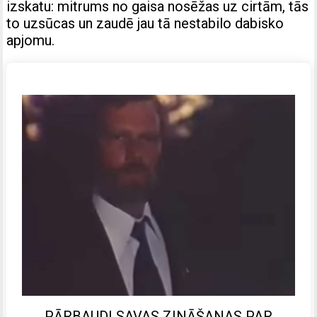
izskatu: mitrums no gaisa nosēžas uz cirtām, tās
to uzsūcas un zaudē jau tā nestabilo dabisko
apjomu.
PĀRBAUDI SAVAS ZINĀŠANAS PAR