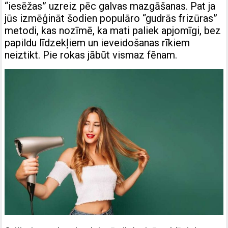
“iesēžas” uzreiz pēc galvas mazgāšanas. Pat ja
jūs izmēģināt šodien populāro “gudrās frizūras”
metodi, kas nozīmē, ka mati paliek apjomīgi, bez
papildu līdzekļiem un ieveidošanas rīkiem
neiztikt. Pie rokas jābūt vismaz fēnam.