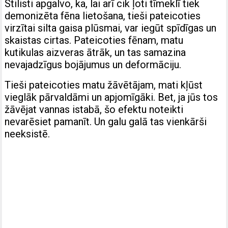
Stilisti apgalvo, ka, lai arī cik ļoti tīmeklī tiek
demonizēta fēna lietošana, tieši pateicoties
virzītai silta gaisa plūsmai, var iegūt spīdīgas un
skaistas cirtas. Pateicoties fēnam, matu
kutikulas aizveras ātrāk, un tas samazina
nevajadzīgus bojājumus un deformāciju.
Tieši pateicoties matu žāvētājam, mati kļūst
vieglāk pārvaldāmi un apjomīgāki. Bet, ja jūs tos
žāvējat vannas istabā, šo efektu noteikti
nevarēsiet pamanīt. Un galu galā tas vienkārši
neeksistē.