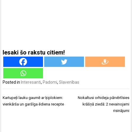
Iesaki šo rakstu citiem!
Posted in
Interesanti
,
Padomi
,
Slavenības
Ziņu
Kartupeļi lauku gaumē ar ķiplokiem:
Nokaltusi orhideja pārvērtīsies
izvēlne
vienkārša un garšīga ēdiena recepte
krāšņā ziedā: 2 nevainojami
risinājumi