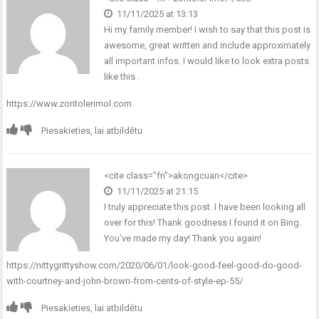
11/11/2025 at 13:13
Hi my family member! I wish to say that this post is
awesome, great written and include approximately
all important infos. I would like to look extra posts
like this .
https://www.zoritolerimol.com
Piesakieties, lai atbildētu
<cite class="fn">akongcuan</cite>
11/11/2025 at 21:15
I truly appreciate this post. I have been looking all
over for this! Thank goodness I found it on Bing.
You’ve made my day! Thank you again!
https://nittygrittyshow.com/2020/06/01/look-good-feel-good-do-good-
with-courtney-and-john-brown-from-cents-of-style-ep-55/
Piesakieties, lai atbildētu