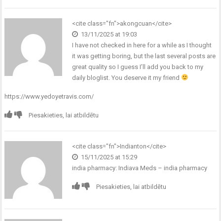
<cite class="fn">akongcuan</cite>
13/11/2025 at 19:03
I have not checked in here for a while as I thought
it was getting boring, but the last several posts are
great quality so I guess I’ll add you back to my
daily bloglist. You deserve it my friend
https://www.yedoyetravis.com/
Piesakieties, lai atbildētu
<cite class="fn">Indianton</cite>
15/11/2025 at 15:29
india pharmacy:
Indiava Meds
– india pharmacy
Piesakieties, lai atbildētu