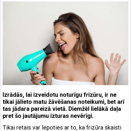
Izrādās, lai izveidotu noturīgu frizūru, ir ne
tikai jālieto matu žāvēšanas noteikumi, bet arī
tas jādara pareizā vietā. Diemžēl lielākā daļa
pret šo jautājumu izturas nevērīgi.
Tikai retais var lepoties ar to, ka frizūra skaisti