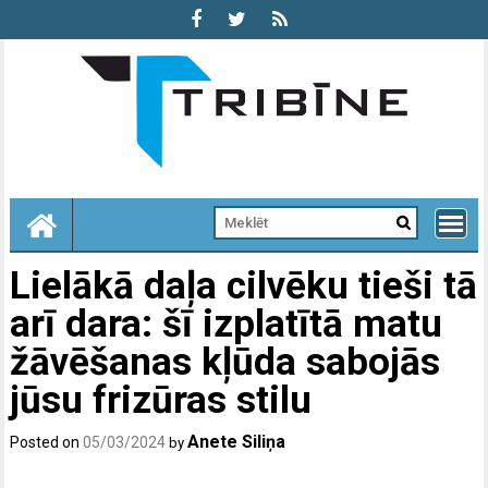
Skip
to
content
Lielākā daļa cilvēku tieši tā
arī dara: šī izplatītā matu
žāvēšanas kļūda sabojās
jūsu frizūras stilu
Anete Siliņa
Posted on
05/03/2024
by