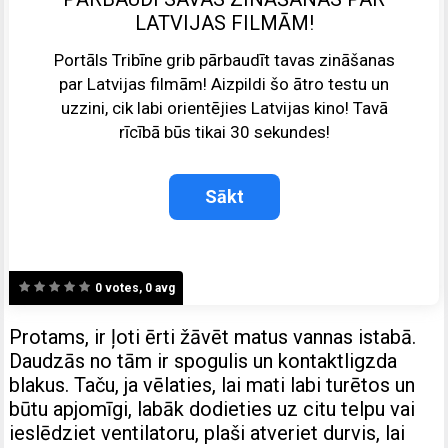
LATVIJAS FILMĀM!
Portāls Tribīne grib pārbaudīt tavas zināšanas
par Latvijas filmām! Aizpildi šo ātro testu un
uzzini, cik labi orientējies Latvijas kino! Tavā
rīcībā būs tikai 30 sekundes!
0 votes, 0 avg
Protams, ir ļoti ērti žāvēt matus vannas istabā.
Daudzās no tām ir spogulis un kontaktligzda
blakus. Taču, ja vēlaties, lai mati labi turētos un
būtu apjomīgi, labāk dodieties uz citu telpu vai
ieslēdziet ventilatoru, plaši atveriet durvis, lai