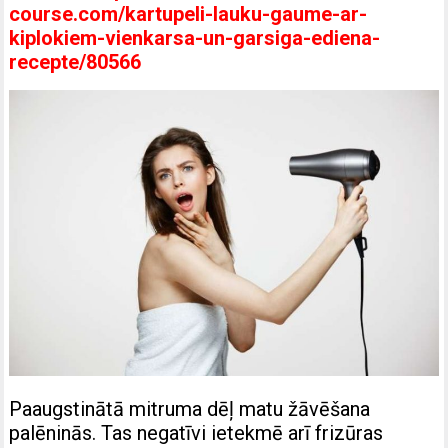
course.com/kartupeli-lauku-gaume-ar-
kiplokiem-vienkarsa-un-garsiga-ediena-
recepte/80566
Paaugstinātā mitruma dēļ matu žāvēšana
palēninās. Tas negatīvi ietekmē arī frizūras