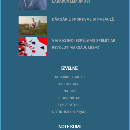
LABĀKUS LĒMUMUS?
15 maijs, 2026
DĀRGĀKIE SPORTA VEIDI PASAULĒ
20 aprīlis, 2026
VAI KAZINO IESPĒJAMS SPĒLĒT AR
REVOLUT MAKSĀJUMIEM?
10 novembris, 2025
IZVĒLNE
JAUNĀKIE RAKSTI
INTERESANTI
PADOMI
SLAVENĪBAS
DZĪVESSTILS
NOTIKUMI UN ZIŅAS
NOTEIKUMI