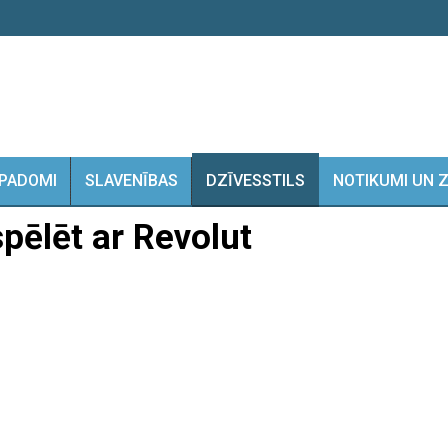
PADOMI
SLAVENĪBAS
DZĪVESSTILS
NOTIKUMI UN 
pēlēt ar Revolut