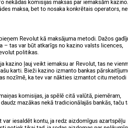
ēro nekādas komisijas maksas par iemaksām kazino
rādes maksa, bet to nosaka konkrētais operators, ne
ino pieņem Revolut kā maksājuma metodi. Dažos gadī
a – tas var būt atkarīgs no kazino valsts licences,
olut politikas.
ja kazino ļauj veikt iemaksu ar Revolut, tas ne vien
ašu karti. Bieži kazino izmanto bankas pārskaitīju
 Tas nozīmē, ka tev var nākties izmantot citu metodi
 maiņas komisijas, ja spēlē citā valūtā, piemēram,
ir daudz mazākas nekā tradicionālajās bankās, taču 
ut var iesaldēt kontu, ja redz aizdomīgus azartspēļu
rasti notiek tikai tad, ja rodas aizdomas par nelikum