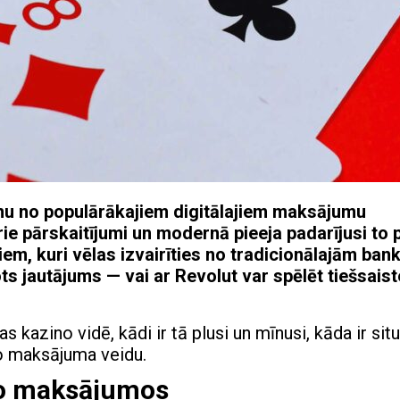
enu no populārākajiem digitālajiem maksājumu
trie pārskaitījumi un modernā pieeja padarījusi to 
kiem, kuri vēlas izvairīties no tradicionālajām ban
ts jautājums — vai ar Revolut var spēlēt tiešsais
 kazino vidē, kādi ir tā plusi un mīnusi, kāda ir situ
šo maksājuma veidu.
no maksājumos