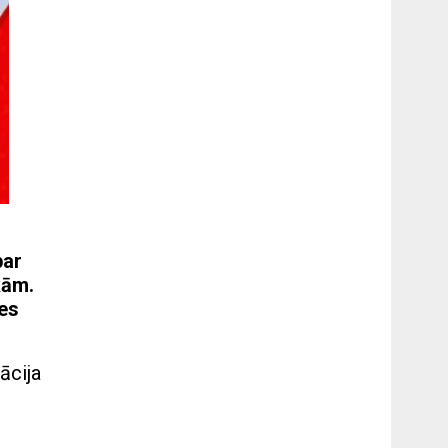
par
kām.
tes
ācija