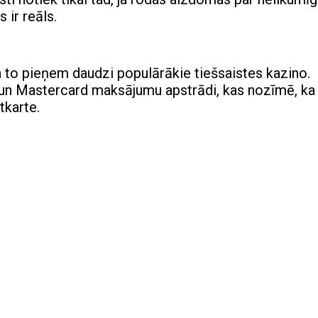
ir reāls.
un to pieņem daudzi populārākie tiešsaistes kazino.
a un Mastercard maksājumu apstrādi, kas nozīmē, ka
tkarte.