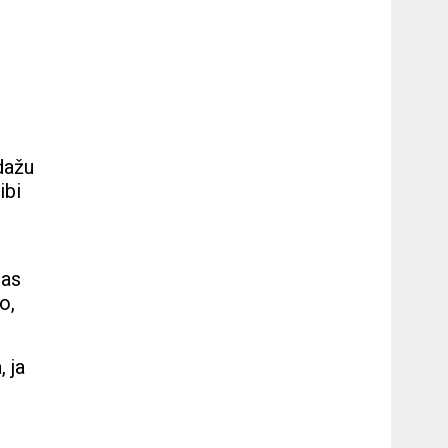
dažu
ibi
tas
o,
, ja