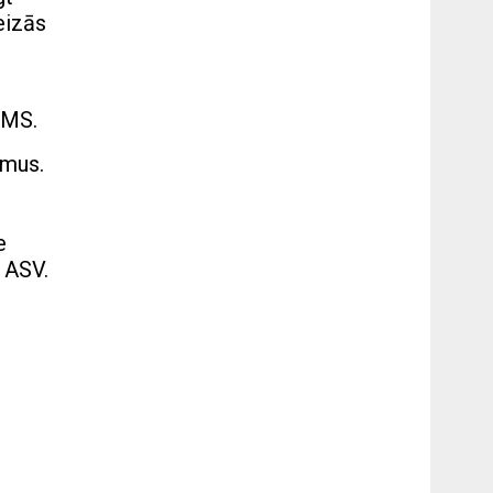
eizās
SMS.
umus.
e
i ASV.