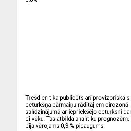
Trešdien tika publicēts arī provizoriskai
ceturkšņa pārmaiņu rādītājiem eirozonā. 
salīdzinājumā ar iepriekšējo ceturksni darb
cilvēku. Tas atbilda analītiķu prognozēm,
bija vērojams 0,3 % pieaugums.