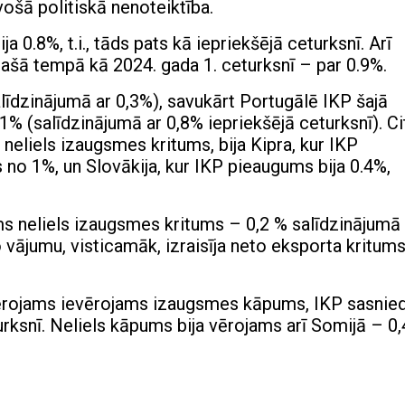
ošā politiskā nenoteiktība.
a 0.8%, t.i., tāds pats kā iepriekšējā ceturksnī. Arī
pašā tempā kā 2024. gada 1. ceturksnī – par 0.9%.
līdzinājumā ar 0,3%), savukārt Portugālē IKP šajā
,1% (salīdzinājumā ar 0,8% iepriekšējā ceturksnī). Ci
s neliels izaugsmes kritums, bija Kipra, kur IKP
no 1%, un Slovākija, kur IKP pieaugums bija 0.4%,
jams neliels izaugsmes kritums – 0,2 % salīdzinājumā 
o vājumu, visticamāk, izraisīja neto eksporta kritum
a vērojams ievērojams izaugsmes kāpums, IKP sasnie
urksnī. Neliels kāpums bija vērojams arī Somijā – 0