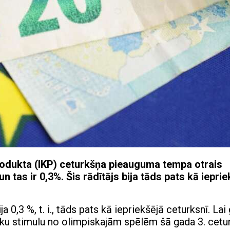
rodukta (IKP) ceturkšņa pieauguma tempa otrais
 tas ir 0,3%. Šis rādītājs bija tāds pats kā ieprie
 0,3 %, t. i., tāds pats kā iepriekšējā ceturksnī. Lai
sku stimulu no olimpiskajām spēlēm šā gada 3. cetur