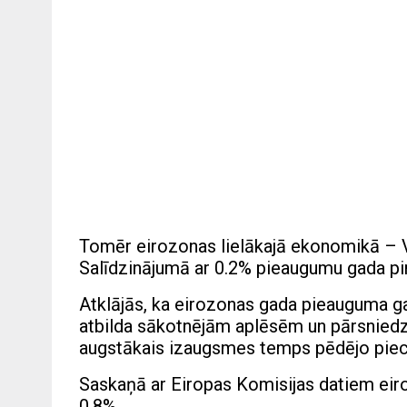
Tomēr eirozonas lielākajā ekonomikā – V
Salīdzinājumā ar 0.2% pieaugumu gada pi
Atklājās, ka eirozonas gada pieauguma ga
atbilda sākotnējām aplēsēm un pārsniedza 
augstākais izaugsmes temps pēdējo piecu
Saskaņā ar Eiropas Komisijas datiem eir
0,8%.