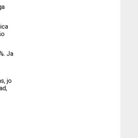
ga
ica
šo
%. Ja
s
s, jo
ad,