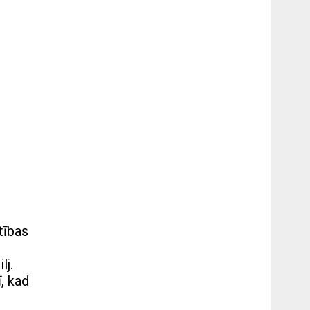
tības
lj.
, kad