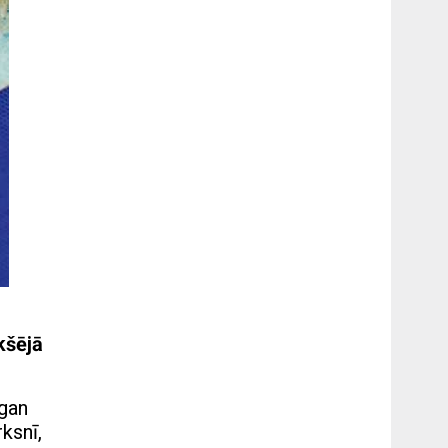
kšējā
 gan
ksnī,