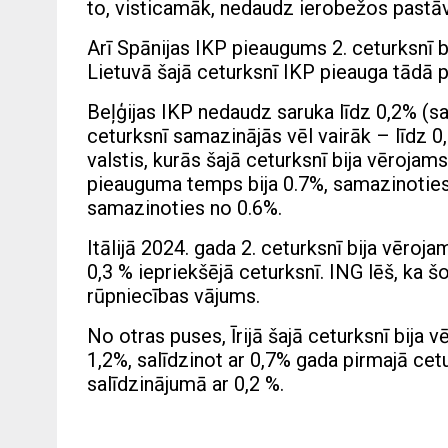
to, visticamāk, nedaudz ierobežos pastāv
Arī Spānijas IKP pieaugums 2. ceturksnī bij
Lietuvā šajā ceturksnī IKP pieauga tādā 
Beļģijas IKP nedaudz saruka līdz 0,2% (sa
ceturksnī samazinājās vēl vairāk – līdz 0
valstis, kurās šajā ceturksnī bija vērojam
pieauguma temps bija 0.7%, samazinoties 
samazinoties no 0.6%.
Itālijā 2024. gada 2. ceturksnī bija vēro
0,3 % iepriekšējā ceturksnī. ING lēš, ka š
rūpniecības vājums.
No otras puses, Īrijā šajā ceturksnī bij
1,2%, salīdzinot ar 0,7% gada pirmajā cet
salīdzinājumā ar 0,2 %.