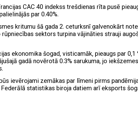
rancijas CAC 40 indekss trešdienas rīta pusē pieau
alielinājās par 0.40%.
smes kritumu šā gada 2. ceturksnī galvenokārt note
o rūpniecības sektors turpina vājināties strauji augo
ijas ekonomika šogad, visticamāk, pieaugs par 0,1 
gājušajā gadā novērotā 0.3% sarukuma, jo iekšzeme
s.
būs ievērojami zemākas par līmeni pirms pandēmija
Federālā statistikas biroja datiem arī eksports šog