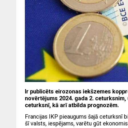
Ir publicēts eirozonas iekšzemes kopp
novērtējums 2024. gada 2. ceturksnim, un
ceturksnī, kā arī atbilda prognozēm.
Francijas IKP pieaugums šajā ceturksnī bija
šī valsts, iespējams, varētu gūt ekonomi