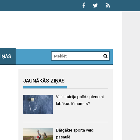
ZIŅAS
JAUNĀKĀS ZIŅAS
Vai intuīcija palīdz pieņemt
labākus lēmumus?
Dārgākie sporta veidi
pasaulē