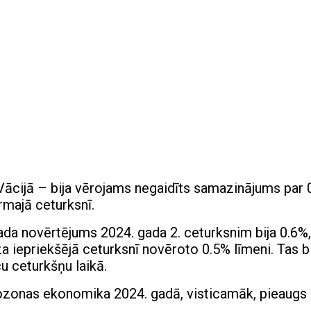
ācijā – bija vērojams negaidīts samazinājums par 0
rmajā ceturksnī.
da novērtējums 2024. gada 2. ceturksnim bija 0.6%,
iepriekšējā ceturksnī novēroto 0.5% līmeni. Tas bi
 ceturkšņu laikā.
ozonas ekonomika 2024. gadā, visticamāk, pieaugs 