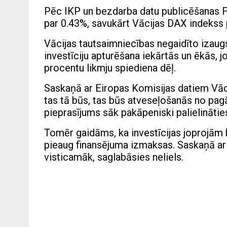
Pēc IKP un bezdarba datu publicēšanas F
par 0.43%, savukārt Vācijas DAX indekss p
Vācijas tautsaimniecības negaidīto izaug
investīciju apturēšana iekārtās un ēkās, j
procentu likmju spiediena dēļ.
Saskaņā ar Eiropas Komisijas datiem Vāc
tas tā būs, tas būs atveseļošanās no pa
pieprasījums sāk pakāpeniski palielinātie
Tomēr gaidāms, ka investīcijas joprojām 
pieaug finansējuma izmaksas. Saskaņā ar 
visticamāk, saglabāsies neliels.