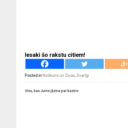
Iesaki šo rakstu citiem!
Posted in
Notikumi un Ziņas
,
Svarīgi
Ziņu
Viss, kas Jums jāzina par kazino
izvēlne