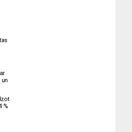
tas
ar
s un
dzot
,4 %