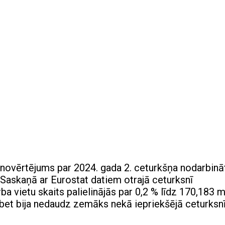
s novērtējums par 2024. gada 2. ceturkšņa nodarbinā
Saskaņā ar Eurostat datiem otrajā ceturksnī
a vietu skaits palielinājās par 0,2 % līdz 170,183 mi
 bet bija nedaudz zemāks nekā iepriekšējā ceturksnī