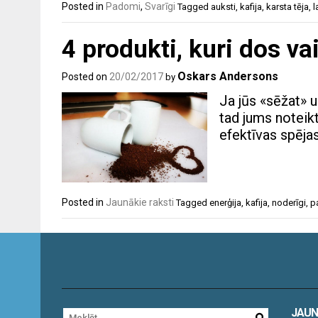
Posted in
Padomi
,
Svarīgi
Tagged
auksti
,
kafija
,
karsta tēja
,
l
4 produkti, kuri dos va
Oskars Andersons
Posted on
20/02/2017
by
Ja jūs «sēžat» u
tad jums noteikt
efektīvas spēja
Posted in
Jaunākie raksti
Tagged
enerģija
,
kafija
,
noderīgi
,
p
JAUN