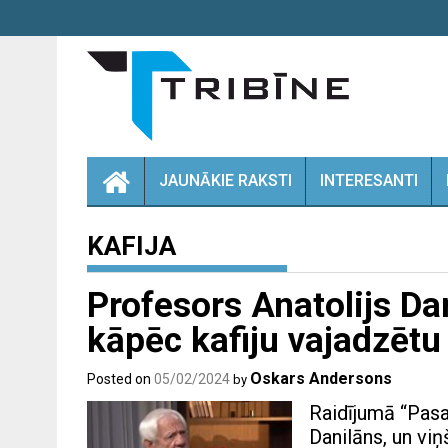
Skip
to
content
JAUNĀKIE RAKSTI
INTERESANTI
KAFIJA
Profesors Anatolijs Da
kāpēc kafiju vajadzētu
Oskars Andersons
Posted on
05/02/2024
by
Raidījumā “Pasak
Danilāns, un viņ