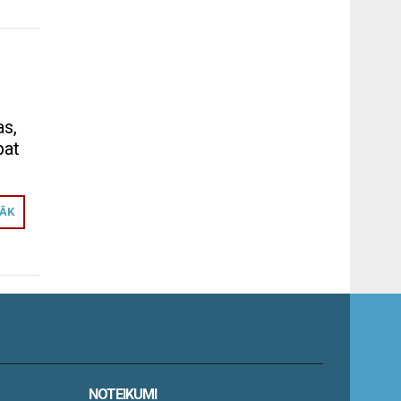
as,
pat
RĀK
NOTEIKUMI