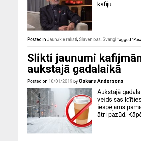
kafiju.
Posted in
Jaunākie raksti
,
Slavenības
,
Svarīgi
Tagged
"Pasa
Slikti jaunumi kafijmān
aukstajā gadalaikā
Oskars Andersons
Posted on
10/01/2019
by
Aukstajā gadala
veids sasildītie
iespējams paman
ātri pazūd. Kāp