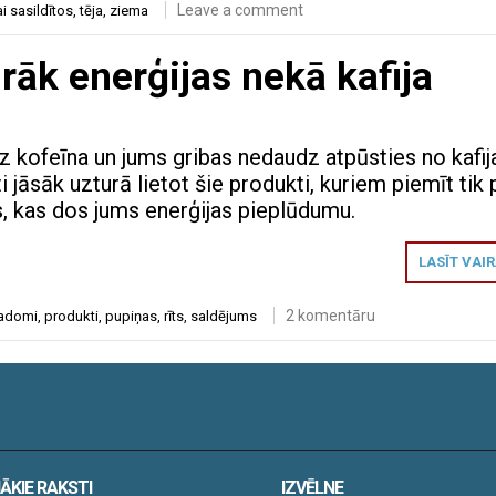
Leave a comment
ai sasildītos
,
tēja
,
ziema
irāk enerģijas nekā kafija
z kofeīna un jums gribas nedaudz atpūsties no kafij
i jāsāk uzturā lietot šie produkti, kuriem piemīt tik 
s, kas dos jums enerģijas pieplūdumu.
LASĪT VAI
2 komentāru
adomi
,
produkti
,
pupiņas
,
rīts
,
saldējums
ĀKIE RAKSTI
IZVĒLNE