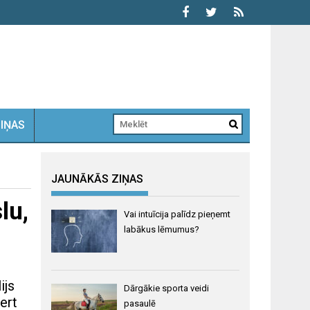
ZIŅAS
JAUNĀKĀS ZIŅAS
lu,
Vai intuīcija palīdz pieņemt
labākus lēmumus?
ijs
Dārgākie sporta veidi
ert
pasaulē