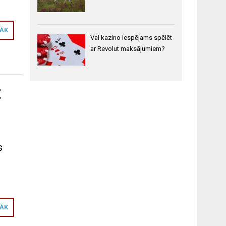
RĀK
Vai kazino iespējams spēlēt
ar Revolut maksājumiem?
t
s
RĀK