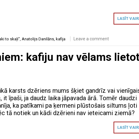
LASĪT VAI
Leave a comment
ki to skaļi"
,
Anatolijs Danilāns
,
kafija
iem: kafiju nav vēlams lieto
ikā karsts dzēriens mums šķiet gandrīz vai vienīgai
s, it īpaši, ja daudz laika jāpavada ārā. Tomēr daudzi
īja, ka patīkami pa ķermeni plūstošais siltums ļoti
ēc tā notiek un kādi dzērieni nav ieteicami ziemā?
LASĪT VAI