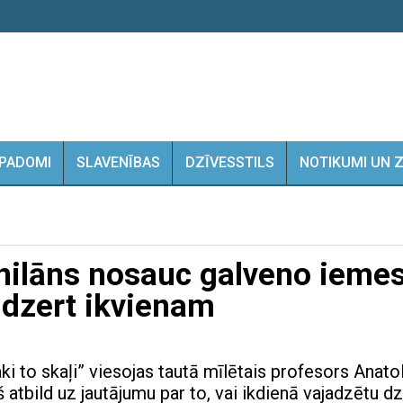
PADOMI
SLAVENĪBAS
DZĪVESSTILS
NOTIKUMI UN 
nilāns nosauc galveno iemes
 dzert ikvienam
i to skaļi” viesojas tautā mīlētais profesors Anatol
š atbild uz jautājumu par to, vai ikdienā vajadzētu dz