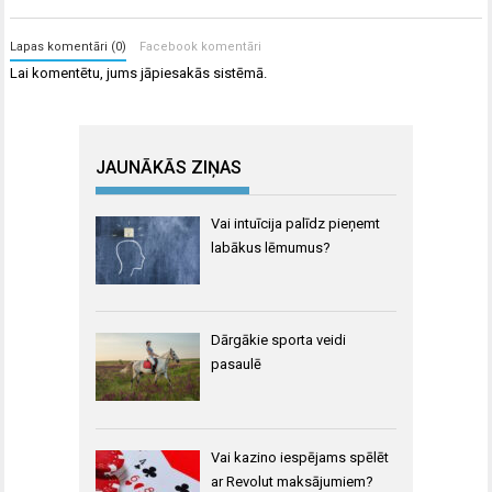
Lapas komentāri (0)
Facebook komentāri
Lai komentētu, jums
jāpiesakās
sistēmā.
JAUNĀKĀS ZIŅAS
Vai intuīcija palīdz pieņemt
labākus lēmumus?
Dārgākie sporta veidi
pasaulē
Vai kazino iespējams spēlēt
ar Revolut maksājumiem?