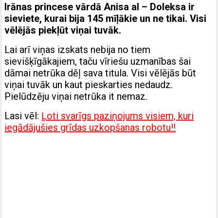
Irānas princese vārdā Anisa al – Doleksa ir
sieviete, kurai bija 145 mīļākie un ne tikai. Visi
vēlējās piekļūt viņai tuvāk.
Lai arī viņas izskats nebija no tiem
sievišķīgākajiem, taču vīriešu uzmanības šai
dāmai netrūka dēļ sava titula. Visi vēlējās būt
viņai tuvāk un kaut pieskarties nedaudz.
Pielūdzēju viņai netrūka it nemaz.
Lasi vēl:
Ļoti svarīgs paziņojums visiem, kuri
iegādājušies grīdas uzkopšanas robotu!!