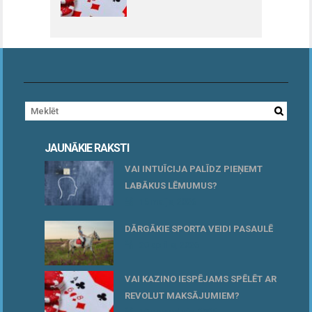
JAUNĀKIE RAKSTI
VAI INTUĪCIJA PALĪDZ PIEŅEMT
LABĀKUS LĒMUMUS?
15 maijs, 2026
DĀRGĀKIE SPORTA VEIDI PASAULĒ
20 aprīlis, 2026
VAI KAZINO IESPĒJAMS SPĒLĒT AR
REVOLUT MAKSĀJUMIEM?
10 novembris, 2025