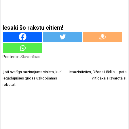
Iesaki šo rakstu citiem!
Posted in
Slavenības
Ziņu
Ļoti svarīgs paziņojums visiem, kuri
Iepazīstieties, Džons Hārlijs – pats
izvēlne
iegādājušies grīdas uzkopšanas
viltīgākais izvarotājs!
robotu!!