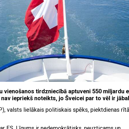
u vienošanos tirdzniecībā aptuveni 550 miljardu e
nav iepriekš noteikts, jo Šveicei par to vēl ir jāba
, valsts lielākais politiskais spēks, piektdienas rīt
ar ES. Līgums ir nedemokrātisks, neuzticams un