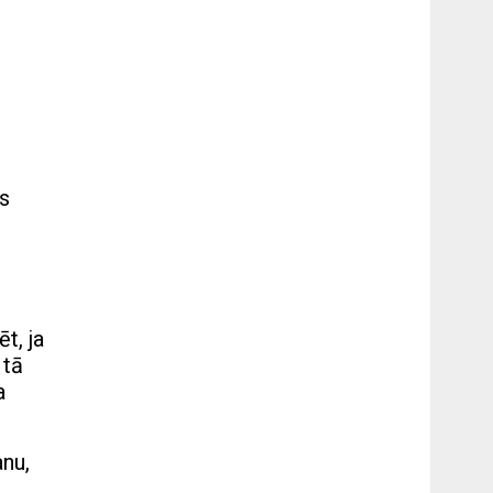
as
t, ja
 tā
a
anu,