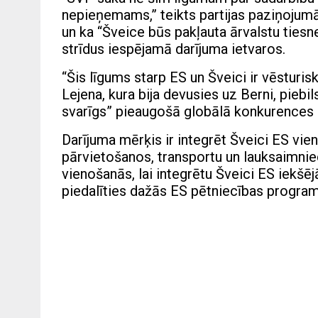
nepieņemams,” teikts partijas paziņojumā, 
un ka “Šveice būs pakļauta ārvalstu tiesn
strīdus iespējamā darījuma ietvaros.
“Šis līgums starp ES un Šveici ir vēsturisk
Lejena, kura bija devusies uz Berni, piebils
svarīgs” pieaugošā globālā konkurences 
Darījuma mērķis ir integrēt Šveici ES vien
pārvietošanos, transportu un lauksaimniec
vienošanās, lai integrētu Šveici ES iekšēj
piedalīties dažās ES pētniecības progr