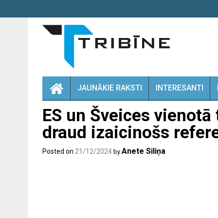
Skip
to
content
JAUNĀKIE RAKSTI
INTERESANTI
ES un Šveices vienotā 
draud izaicinošs refe
Anete Siliņa
Posted on
21/12/2024
by