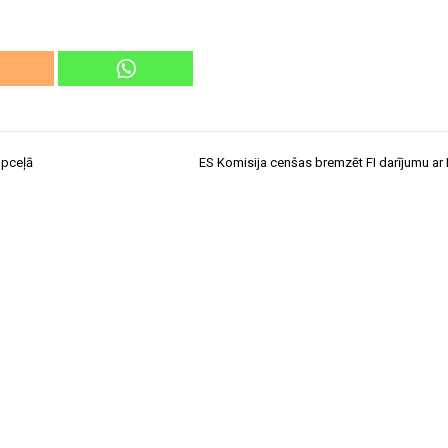
upceļā
ES Komisija cenšas bremzēt FI darījumu a