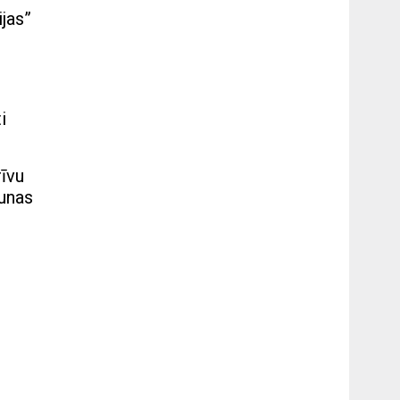
ijas”
i
rīvu
aunas