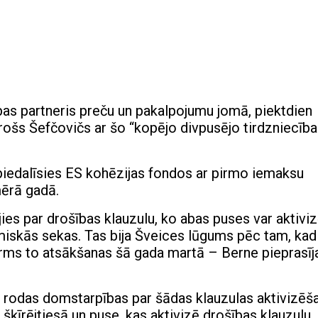
cības partneris preču un pakalpojumu jomā, piektdien
ošs Šefčovičs ar šo “kopējo divpusējo tirdzniecīb
iedalīsies ES kohēzijas fondos ar pirmo iemaksu
ērā gadā.
jies par drošības klauzulu, ko abas puses var aktivizē
iskās sekas. Tas bija Šveices lūgums pēc tam, kad
irms to atsākšanas šā gada martā – Berne pieprasīj
a rodas domstarpības par šādas klauzulas aktivizēš
ķīrējtiesā un puse, kas aktivizē drošības klauzulu,