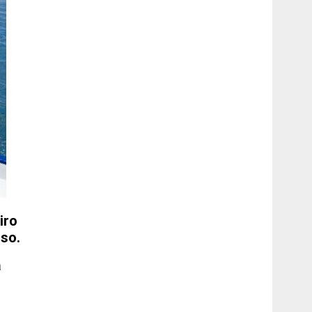
iro
lso.
ā