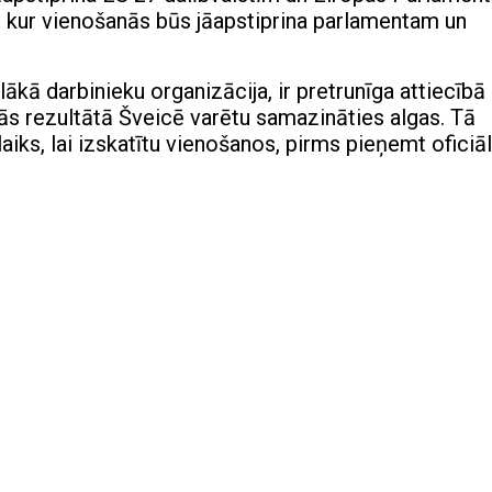
, kur vienošanās būs jāapstiprina parlamentam un
ākā darbinieku organizācija, ir pretrunīga attiecībā
nās rezultātā Šveicē varētu samazināties algas. Tā
aiks, lai izskatītu vienošanos, pirms pieņemt oficiā