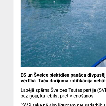
ES un Šveice piektdien panāca divpusēj
vērtībā. Taču darījuma ratifikācija nebūt 
Labējā spārna Šveices Tautas partija (SVP)
paziņoja, ka iebilst pret vienošanos.
“SVP saka nē šim līgumam par sadarbību 