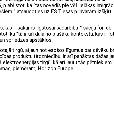
piebilstot, ka “tas novedīs pie vēl lielākas imigrāc
ešiem!” atsaucoties uz ES Tiesas pilnvarām izšķirt
s, tas ir sākums ilgstošai sadarbībai,” sacīja fon der
tot, ka “tā ir arī daļa no plašāka konteksta, kas ir ļot
un spriedzes apstākļos.
otajā tirgū, atjauninot esošos līgumus par cilvēku b
ības produktu tirdzniecību. Ir arī panāktas dažas j
ā elektroenerģijas tirgū, kā arī ļautu tās pētniekiem
ammās, piemēram, Horizon Europe.