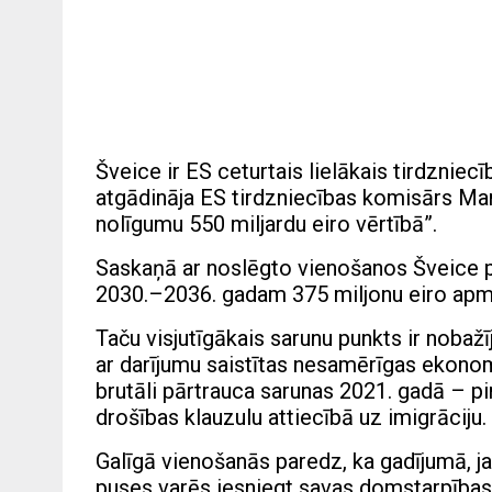
Šveice ir ES ceturtais lielākais tirdznie
atgādināja ES tirdzniecības komisārs Mar
nolīgumu 550 miljardu eiro vērtībā”.
Saskaņā ar noslēgto vienošanos Šveice p
2030.–2036. gadam 375 miljonu eiro apm
Taču visjutīgākais sarunu punkts ir nobažī
ar darījumu saistītas nesamērīgas ekonom
brutāli pārtrauca sarunas 2021. gadā – p
drošības klauzulu attiecībā uz imigrāciju.
Galīgā vienošanās paredz, ka gadījumā, j
puses varēs iesniegt savas domstarpības š