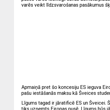
varēs veikt līdzsvarošanas pasākumus šķī
Apmaiņā pret šo koncesiju ES ieguva Eir
pašu iestāšanās maksu kā Šveices stude
Līgums tagad ir jāratificē ES un Šveicei.
tiks uzņemts Eiropas pusē. Līgums būs jā