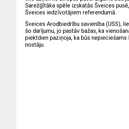
Sarežģītāka spēle izskatās Šveices pusē
Šveices iedzīvotājiem referendumā.
Šveices Arodbiedrību savienība (USS), liel
šo darījumu, jo pastāv bažas, ka vienoša
piektdien paziņoja, ka būs nepieciešams l
nostāju.