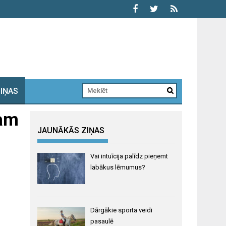
ZIŅAS
mam
JAUNĀKĀS ZIŅAS
Vai intuīcija palīdz pieņemt
labākus lēmumus?
Dārgākie sporta veidi
pasaulē