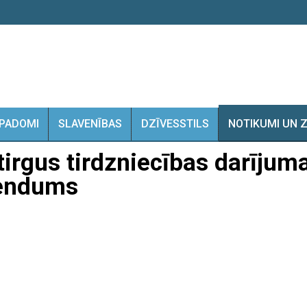
PADOMI
SLAVENĪBAS
DZĪVESSTILS
NOTIKUMI UN 
tirgus tirdzniecības darīju
rendums