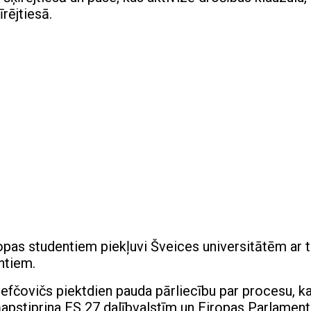
rējtiesā.
opas studentiem piekļuvi Šveices universitātēm ar 
ntiem.
 Šefčovičs piektdien pauda pārliecību par procesu, k
apstiprina ES 27 dalībvalstīm un Eiropas Parlamen