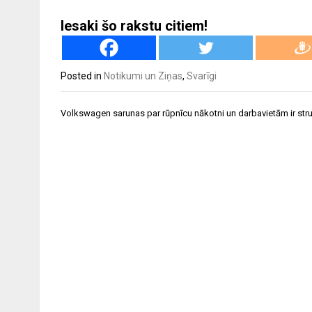
Iesaki šo rakstu citiem!
Posted in
Notikumi un Ziņas
,
Svarīgi
Ziņu
Volkswagen sarunas par rūpnīcu nākotni un darbavietām ir str
izvēlne