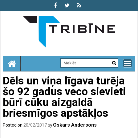
Skip
to
content
Dēls un viņa līgava turēja
šo 92 gadus veco sievieti
būrī cūku aizgaldā
briesmīgos apstākļos
Oskars Andersons
Posted on
20/02/2017
by