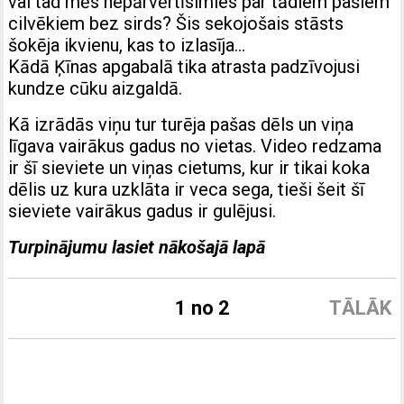
vai tad mēs nepārvērtīsimies par tādiem pašiem
cilvēkiem bez sirds? Šis sekojošais stāsts
šokēja ikvienu, kas to izlasīja…
Kādā Ķīnas apgabalā tika atrasta padzīvojusi
kundze cūku aizgaldā.
Kā izrādās viņu tur turēja pašas dēls un viņa
līgava vairākus gadus no vietas. Video redzama
ir šī sieviete un viņas cietums, kur ir tikai koka
dēlis uz kura uzklāta ir veca sega, tieši šeit šī
sieviete vairākus gadus ir gulējusi.
Turpinājumu lasiet nākošajā lapā
1 no 2
TĀLĀK