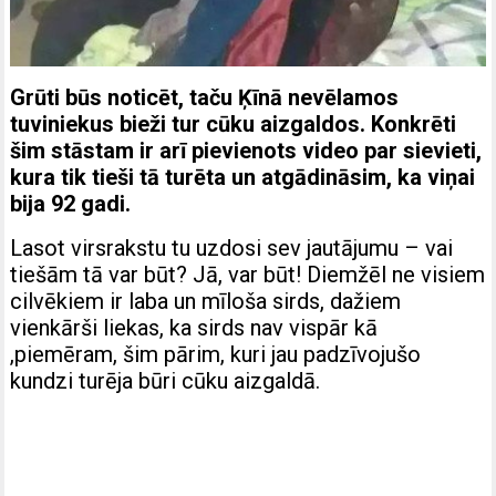
Grūti būs noticēt, taču Ķīnā nevēlamos
tuviniekus bieži tur cūku aizgaldos. Konkrēti
šim stāstam ir arī pievienots video par sievieti,
kura tik tieši tā turēta un atgādināsim, ka viņai
bija 92 gadi.
Lasot virsrakstu tu uzdosi sev jautājumu – vai
tiešām tā var būt? Jā, var būt! Diemžēl ne visiem
cilvēkiem ir laba un mīloša sirds, dažiem
vienkārši liekas, ka sirds nav vispār kā
,piemēram, šim pārim, kuri jau padzīvojušo
kundzi turēja būri cūku aizgaldā.