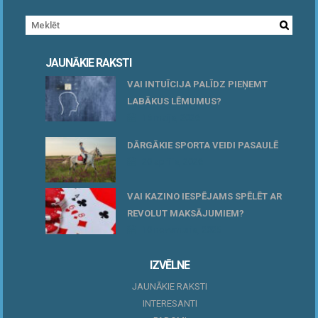
JAUNĀKIE RAKSTI
VAI INTUĪCIJA PALĪDZ PIEŅEMT
LABĀKUS LĒMUMUS?
15 maijs, 2026
DĀRGĀKIE SPORTA VEIDI PASAULĒ
20 aprīlis, 2026
VAI KAZINO IESPĒJAMS SPĒLĒT AR
REVOLUT MAKSĀJUMIEM?
10 novembris, 2025
IZVĒLNE
JAUNĀKIE RAKSTI
INTERESANTI