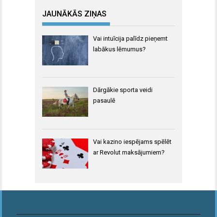
JAUNĀKĀS ZIŅAS
Vai intuīcija palīdz pieņemt
labākus lēmumus?
Dārgākie sporta veidi
pasaulē
Vai kazino iespējams spēlēt
ar Revolut maksājumiem?