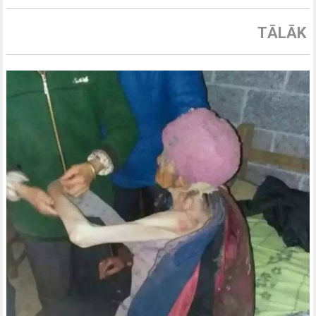
TĀLĀK