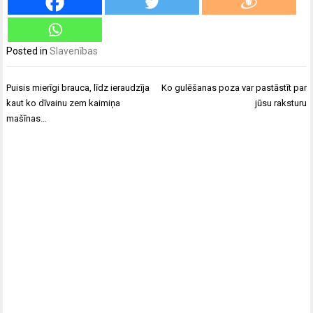
Posted in
Slavenības
Ziņu
Puisis mierīgi brauca, līdz ieraudzīja
Ko gulēšanas poza var pastāstīt par
izvēlne
kaut ko dīvainu zem kaimiņa
jūsu raksturu
mašīnas…