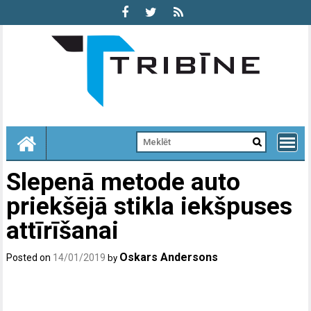
Skip
to
content
Slepenā metode auto
priekšējā stikla iekšpuses
attīrīšanai
Oskars Andersons
Posted on
14/01/2019
by