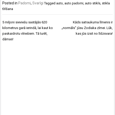
Posted in
Padomi
,
Svarīgi
Tagged
auto
,
auto padomi
,
auto stikls
,
stikla
tīrīšana
Ziņu
5 miljoni sieviešu sastājās 620
Kāds satraukuma līmenis ir
izvēlne
kilometrus garā ierindā, lai kaut ko
„normāls” jūsu Zodiaka zīmei. Lūk,
paskaidrotu vīriešiem. Tā turēt,
kas jūs izsit no līdzsvara!
dāmas!