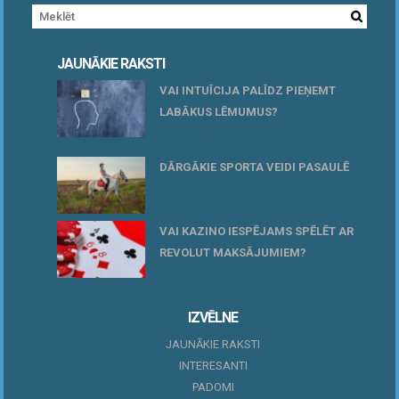
JAUNĀKIE RAKSTI
VAI INTUĪCIJA PALĪDZ PIEŅEMT
LABĀKUS LĒMUMUS?
15 maijs, 2026
DĀRGĀKIE SPORTA VEIDI PASAULĒ
20 aprīlis, 2026
VAI KAZINO IESPĒJAMS SPĒLĒT AR
REVOLUT MAKSĀJUMIEM?
10 novembris, 2025
IZVĒLNE
JAUNĀKIE RAKSTI
INTERESANTI
PADOMI