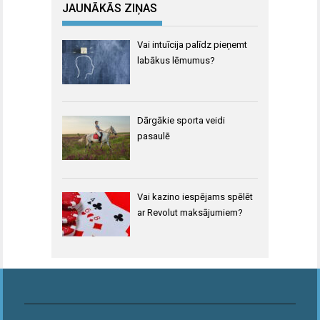
JAUNĀKĀS ZIŅAS
Vai intuīcija palīdz pieņemt
labākus lēmumus?
Dārgākie sporta veidi
pasaulē
Vai kazino iespējams spēlēt
ar Revolut maksājumiem?