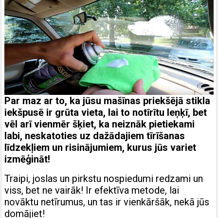
Par maz ar to, ka jūsu mašīnas priekšējā stikla
iekšpusē ir grūta vieta, lai to notīrītu leņķī, bet
vēl arī vienmēr šķiet, ka neiznāk pietiekami
labi, neskatoties uz dažādajiem tīrīšanas
līdzekļiem un risinājumiem, kurus jūs variet
izmēģināt!
Traipi, joslas un pirkstu nospiedumi redzami un
viss, bet ne vairāk! Ir efektīva metode, lai
novāktu netīrumus, un tas ir vienkāršāk, nekā jūs
domājiet!