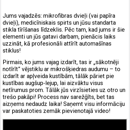
Jums vajadzēs: mikrofibras dvieļi (vai papīra
dvieļi), medicīniskais spirts un jūsu standarta
stikla tīrīšanas līdzeklis. Pēc tam, kad jums ir šie
elementi un jūs gatavi darbam, pienācis laiks
uzzināt, kā profesionāli attīrīt automašīnas
stiklus!
Pirmais, ko jums vajag izdarīt, tas ir „sākotnēji
notīrīt” vējstiklu ar mikrošķiedras audumu – to
izdarīt ar apļveida kustībām, tālāk pāriet pie
kustības augšup-lejup, lai aizvāktu visus
netīrumus prom. Tālāk jūs virzīsieties uz otro un
trešo pakāpi! Process nav sarežģīts, bet tas
aizņems nedaudz laika! Saņemt visu informāciju
var paskatoties zemāk pievienotajā video!