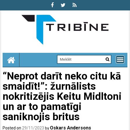
Skip
to
content
“Neprot darīt neko citu kā
smaidīt!”: žurnālists
nokritizējis Keitu Midltoni
un ar to pamatīgi
saniknojis britus
Oskars Andersons
Posted on
29/11/2023
by