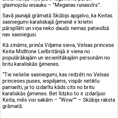
glaimojošu iesauku – “Meganas runasvīrs”.
Savā jaunajā grāmatā Skūbijs apgalvo, ka Keitas
sasniegumi karaliskajā ģimenē ir krietni
pārspīlēti un viņa neko daudz nemaz patiesībā
nav sasniegusi.
Kā zināms, prinča Viljama sieva, Velsas princese
Keita Midltone Lielbritānijā ir viena no
populārākajām un iecienītākajām personām no
britu karaliskās ģimenes.
“Tie nelielie sasniegumi, kas redzēti no Velsas
princeses puses, iespējams, vispār netiktu
pamanīti, ja to izdarītu kāds cits no britu
karaliskās ģimenes. Bet līdzko to ir izdarījusi
Keita, mēs visi sakām – “Wow”” – Skūbijs raksta
grāmatā.