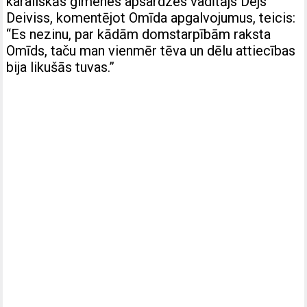
karaliskās ģimenes apsardzes vadītājs Dejs
Deiviss, komentējot Omīda apgalvojumus, teicis:
“Es nezinu, par kādām domstarpībām raksta
Omīds, taču man vienmēr tēva un dēlu attiecības
bija likušās tuvas.”