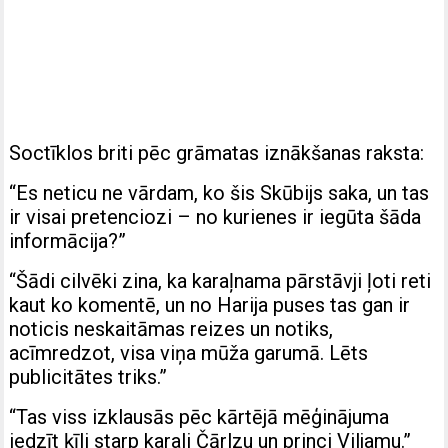
Soctīklos briti pēc grāmatas iznākšanas raksta:
“Es neticu ne vārdam, ko šis Skūbijs saka, un tas
ir visai pretenciozi – no kurienes ir iegūta šāda
informācija?”
“Šādi cilvēki zina, ka karaļnama pārstāvji ļoti reti
kaut ko komentē, un no Harija puses tas gan ir
noticis neskaitāmas reizes un notiks,
acīmredzot, visa viņa mūža garumā. Lēts
publicitātes triks.”
“Tas viss izklausās pēc kārtējā mēģinājuma
iedzīt ķīli starp karali Čārlzu un princi Viljamu.”