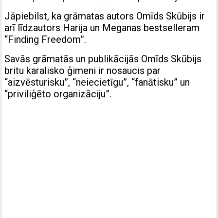
Jāpiebilst, ka grāmatas autors Omīds Skūbijs ir
arī līdzautors Harija un Meganas bestselleram
“Finding Freedom”.
Savās grāmatās un publikācijās Omīds Skūbijs
britu karalisko ģimeni ir nosaucis par
“aizvēsturisku”, “neiecietīgu”, “fanātisku” un
“priviliģēto organizāciju”.