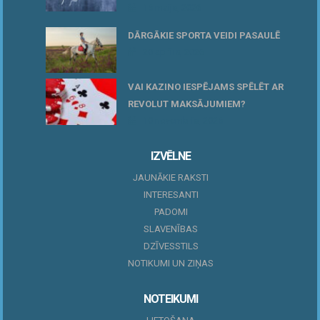
15 maijs, 2026
DĀRGĀKIE SPORTA VEIDI PASAULĒ
20 aprīlis, 2026
VAI KAZINO IESPĒJAMS SPĒLĒT AR
REVOLUT MAKSĀJUMIEM?
10 novembris, 2025
IZVĒLNE
JAUNĀKIE RAKSTI
INTERESANTI
PADOMI
SLAVENĪBAS
DZĪVESSTILS
NOTIKUMI UN ZIŅAS
NOTEIKUMI