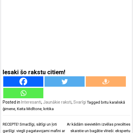
Iesaki šo rakstu citiem!
Posted in
Interesanti
,
Jaunākie raksti
,
Svarīgi
Tagged
britu karaliskā
ģimene
,
Keita Midltone
,
kritika
Ziņu
RECEPTE! Smaržīgi, sātīgi un ļoti
Ar kādām sievietēm izvēlas precēties
izvēlne
garšīgi: viegli pagatavojami mafini ar
skaistie un bagātie vīrieši: ekspertu