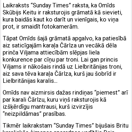
Laikraksts “Sunday Times” raksta, ka Omīds
Skūbijs Keitu ir raksturojis grāmatā kā sievieti,
kura baidās kaut ko darīt un vienīgais, ko viņa
prot, ir smaidīt fotokamerām.
Tāpat Omīds šajā grāmatā apgalvo, ka patiesībā
aiz saticīgajām karaļa Čārlza un vecākā dēla
prinča Viljama attiecībām slēpjas liela
konkurence par cīņu par troni. Lai gan princis
Viljams ir nākošais rindā uz Lielbritānijas troni,
aiz sava tēva karaļa Čārlza, kurš jau šobrīd ir
Lielbritānijas karalis…
Omīds nav aizmirsis dažas rindiņas “piemest” arī
par karali Čārlzu, kuru viņš raksturojis kā
izšķērdīgu mantrausi, kurš izvirzījis
“neizpildāmas” prasības.
Tikmēr laikrakstam “Sunday Times” bijušais Britu