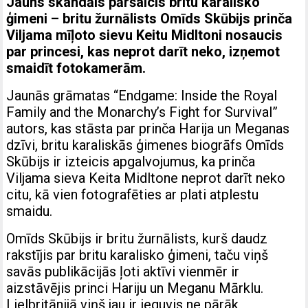
Jauns skandāls pāršalcis britu karalisko
ģimeni – britu žurnālists Omīds Skūbijs prinča
Viljama mīļoto sievu Keitu Midltoni nosaucis
par princesi, kas neprot darīt neko, izņemot
smaidīt fotokamerām.
Jaunās grāmatas “Endgame: Inside the Royal
Family and the Monarchy’s Fight for Survival”
autors, kas stāsta par prinča Harija un Meganas
dzīvi, britu karaliskās ģimenes biogrāfs Omīds
Skūbijs ir izteicis apgalvojumus, ka prinča
Viljama sieva Keita Midltone neprot darīt neko
citu, kā vien fotografēties ar plati atplestu
smaidu.
Omīds Skūbijs ir britu žurnālists, kurš daudz
rakstījis par britu karalisko ģimeni, taču viņš
savās publikācijās ļoti aktīvi vienmēr ir
aizstāvējis princi Hariju un Meganu Mārklu.
Lielbritānijā viņš jau ir ieguvis ne pārāk