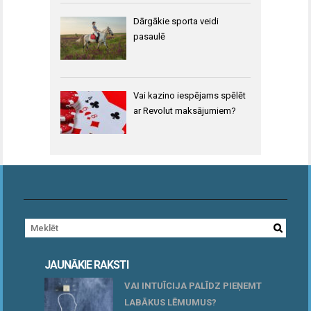
Dārgākie sporta veidi
pasaulē
Vai kazino iespējams spēlēt
ar Revolut maksājumiem?
JAUNĀKIE RAKSTI
VAI INTUĪCIJA PALĪDZ PIEŅEMT
LABĀKUS LĒMUMUS?