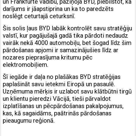
un Frankfurtē vadību, paziņoja BYD, piebilstot, ka
darījums ir jāapstiprina un ka to paredzēts
noslēgt ceturtajā ceturksnī.
Šis solis ļaus BYD labāk kontrolēt savu stratēģiju
valstī, kur pagājušajā gadā tika pārdoti nedaudz
vairāk nekā 4000 automobiļu, bet šogad līdz šim
pārdošanas apjomi ir samazinājušies līdz ar
nozares pieprasījuma kritumu pēc
elektromobiļiem.
Šī iegāde ir daļa no plašākas BYD stratēģijas
paplašināt savu ietekmi Eiropā un pasaulē.
Uzņēmuma mērķis ir uzlabot savu klātbūtni tirgū
un klientu pieredzi Vācijā, tieši pārvaldot
izplatīšanas un pēcpārdošanas pakalpojumus,
kas, kā sagaidāms, paātrinās pārdošanas
pieaugumu reģionā.