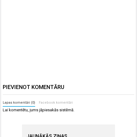
PIEVIENOT KOMENTĀRU
Lapas komentāri (0)
Facebook komentāri
Lai komentētu, jums
jāpiesakās
sistēmā.
JAUNĀKĀS ZIŅAS