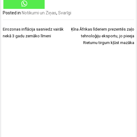
Posted in
Notikumi un Ziņas
,
Svarīgi
Ziņu
Eirozonas inflācija sasniedz vairāk
Ķīna Āfrikas līderiem prezentēs zaļo
izvēlne
nekā 3 gadu zemāko līmeni
tehnoloģiju eksportu, jo pieeja
Rietumu tirgum kļūst mazāka