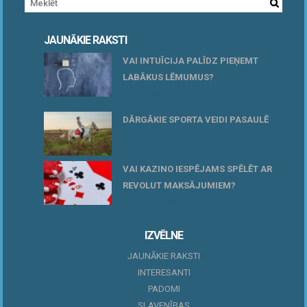
JAUNĀKIE RAKSTI
VAI INTUĪCIJA PALĪDZ PIEŅEMT
LABĀKUS LĒMUMUS?
15 maijs, 2026
DĀRGĀKIE SPORTA VEIDI PASAULĒ
20 aprīlis, 2026
VAI KAZINO IESPĒJAMS SPĒLĒT AR
REVOLUT MAKSĀJUMIEM?
10 novembris, 2025
IZVĒLNE
JAUNĀKIE RAKSTI
INTERESANTI
PADOMI
SLAVENĪBAS