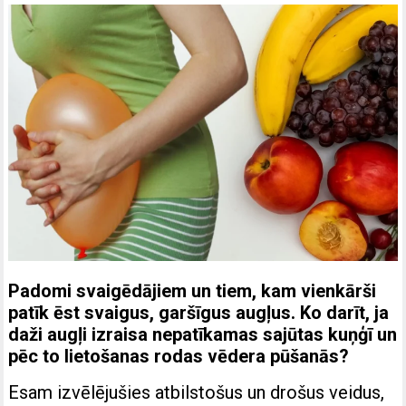
Padomi svaigēdājiem un tiem, kam vienkārši
patīk ēst svaigus, garšīgus augļus. Ko darīt, ja
daži augļi izraisa nepatīkamas sajūtas kuņģī un
pēc to lietošanas rodas vēdera pūšanās?
Esam izvēlējušies atbilstošus un drošus veidus,