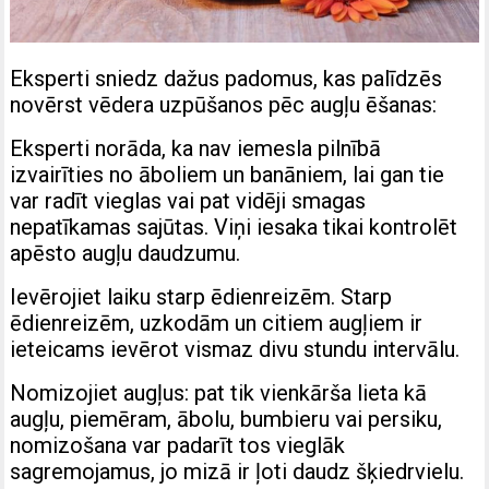
Eksperti sniedz dažus padomus, kas palīdzēs
novērst vēdera uzpūšanos pēc augļu ēšanas:
Eksperti norāda, ka nav iemesla pilnībā
izvairīties no āboliem un banāniem, lai gan tie
var radīt vieglas vai pat vidēji smagas
nepatīkamas sajūtas. Viņi iesaka tikai kontrolēt
apēsto augļu daudzumu.
Ievērojiet laiku starp ēdienreizēm. Starp
ēdienreizēm, uzkodām un citiem augļiem ir
ieteicams ievērot vismaz divu stundu intervālu.
Nomizojiet augļus: pat tik vienkārša lieta kā
augļu, piemēram, ābolu, bumbieru vai persiku,
nomizošana var padarīt tos vieglāk
sagremojamus, jo mizā ir ļoti daudz šķiedrvielu.