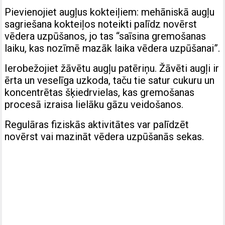
Pievienojiet augļus kokteiļiem: mehāniskā augļu
sagriešana kokteiļos noteikti palīdz novērst
vēdera uzpūšanos, jo tas “saīsina gremošanas
laiku, kas nozīmē mazāk laika vēdera uzpūšanai”.
Ierobežojiet žāvētu augļu patēriņu. Žāvēti augļi ir
ērta un veselīga uzkoda, taču tie satur cukuru un
koncentrētas šķiedrvielas, kas gremošanas
procesā izraisa lielāku gāzu veidošanos.
Regulāras fiziskās aktivitātes var palīdzēt
novērst vai mazināt vēdera uzpūšanās sekas.