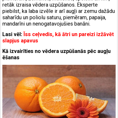
retāk izraisa vēdera uzpūšanos. Eksperte
piebilst, ka laba izvēle ir arī augļi ar zemu dažādu
saharīdu un poliolu saturu, piemēram, papaija,
mandarīni un nenogatavojušies banāni.
Lasi vēl:
Īss ceļvedis, kā ātri un pareizi izžāvēt
slapjus apavus
Kā izvairīties no vēdera uzpūšanās pēc augļu
ēšanas