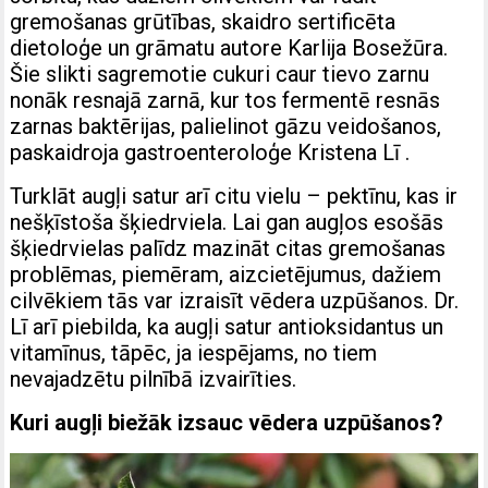
gremošanas grūtības, skaidro sertificēta
dietoloģe un grāmatu autore Karlija Bosežūra.
Šie slikti sagremotie cukuri caur tievo zarnu
nonāk resnajā zarnā, kur tos fermentē resnās
zarnas baktērijas, palielinot gāzu veidošanos,
paskaidroja gastroenteroloģe Kristena Lī .
Turklāt augļi satur arī citu vielu – pektīnu, kas ir
nešķīstoša šķiedrviela. Lai gan augļos esošās
šķiedrvielas palīdz mazināt citas gremošanas
problēmas, piemēram, aizcietējumus, dažiem
cilvēkiem tās var izraisīt vēdera uzpūšanos. Dr.
Lī arī piebilda, ka augļi satur antioksidantus un
vitamīnus, tāpēc, ja iespējams, no tiem
nevajadzētu pilnībā izvairīties.
Kuri augļi biežāk izsauc vēdera uzpūšanos?