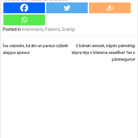
Posted in
Interesanti
,
Padomi
,
Svarīgi
Ziņu
Īss ceļvedis, kā ātri un pareizi izžāvēt
3 būtiski iemesli, kāpēc pārmērīgi
izvēlne
slapjus apavus
stipra tēja ir bīstama veselībai! Tas ir
pārsteigums!