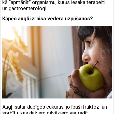
kā “apmānīt” organismu, kurus iesaka terapeiti
un gastroenterologi.
Kāpēc augļi izraisa vēdera uzpūšanos?
Augļi satur dabīgos cukurus, jo īpaši fruktozi un
sorbītu, kas dažiem cilvēkiem var radīt