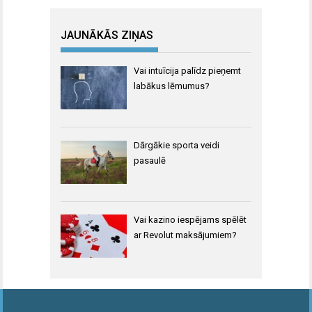
JAUNĀKĀS ZIŅAS
Vai intuīcija palīdz pieņemt
labākus lēmumus?
Dārgākie sporta veidi
pasaulē
Vai kazino iespējams spēlēt
ar Revolut maksājumiem?