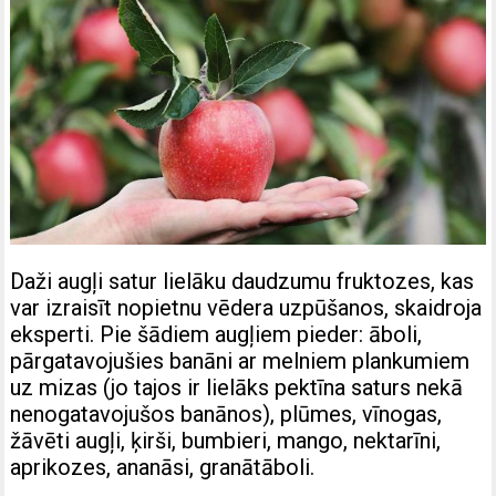
Daži augļi satur lielāku daudzumu fruktozes, kas
var izraisīt nopietnu vēdera uzpūšanos, skaidroja
eksperti. Pie šādiem augļiem pieder: āboli,
pārgatavojušies banāni ar melniem plankumiem
uz mizas (jo tajos ir lielāks pektīna saturs nekā
nenogatavojušos banānos), plūmes, vīnogas,
žāvēti augļi, ķirši, bumbieri, mango, nektarīni,
aprikozes, ananāsi, granātāboli.