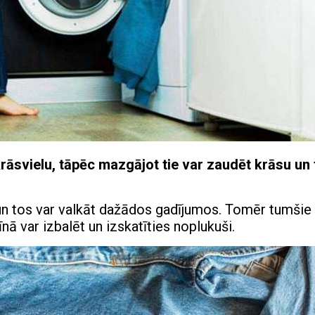
krāsvielu, tāpēc mazgājot tie var zaudēt krāsu un 
 un tos var valkāt dažādos gadījumos. Tomēr tumšie
ā var izbalēt un izskatīties noplukuši.