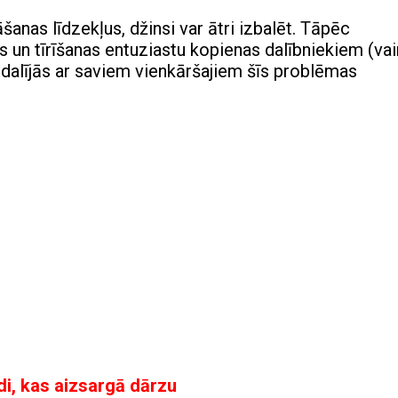
anas līdzekļus, džinsi var ātri izbalēt. Tāpēc
 un tīrīšanas entuziastu kopienas dalībniekiem (vai
i dalījās ar saviem vienkāršajiem šīs problēmas
di, kas aizsargā dārzu