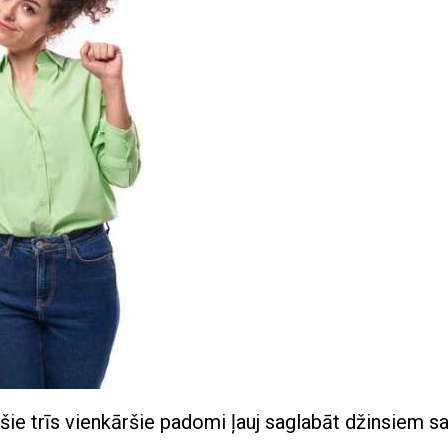
 šie trīs vienkāršie padomi ļauj saglabāt džinsiem s