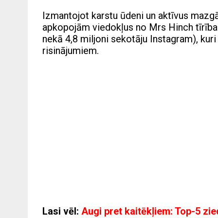
Izmantojot karstu ūdeni un aktīvus mazgāš
apkopojām viedokļus no Mrs Hinch tīrības
nekā 4,8 miljoni sekotāju Instagram), kur
risinājumiem.
Lasi vēl:
Augi pret kaitēkļiem: Top-5 zie