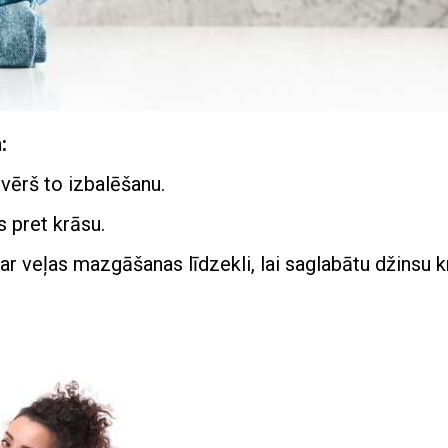
:
vērš to izbalēšanu.
s pret krāsu.
 ar veļas mazgāšanas līdzekli, lai saglabātu džinsu k