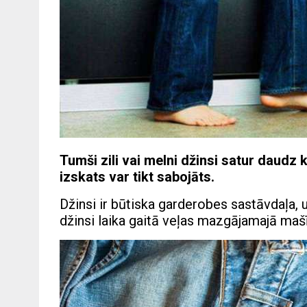
Tumši zili vai melni džinsi satur daudz 
izskats var tikt sabojāts.
Džinsi ir būtiska garderobes sastāvdaļa,
džinsi laika gaitā veļas mazgājamajā mašīn