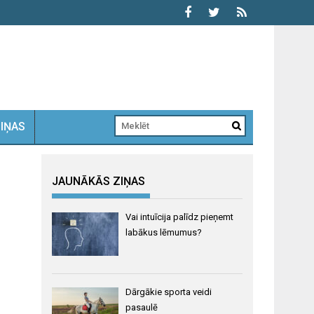
ZIŅAS
JAUNĀKĀS ZIŅAS
Vai intuīcija palīdz pieņemt
labākus lēmumus?
Dārgākie sporta veidi
pasaulē