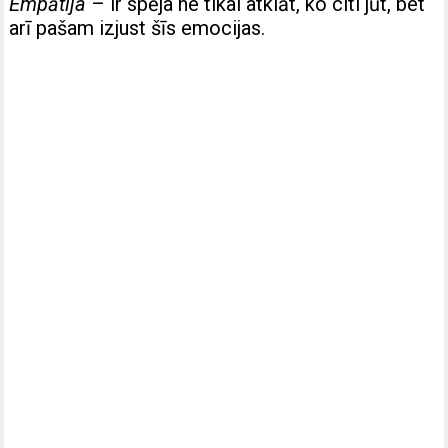
Empātija
– ir spēja ne tikai atklāt, ko citi jūt, bet
arī pašam izjust šīs emocijas.