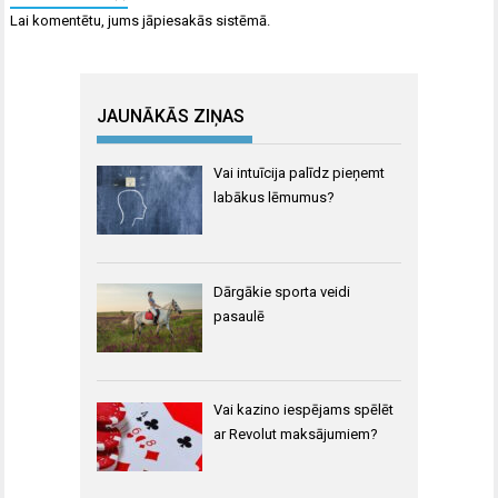
Lai komentētu, jums
jāpiesakās
sistēmā.
JAUNĀKĀS ZIŅAS
Vai intuīcija palīdz pieņemt
labākus lēmumus?
Dārgākie sporta veidi
pasaulē
Vai kazino iespējams spēlēt
ar Revolut maksājumiem?