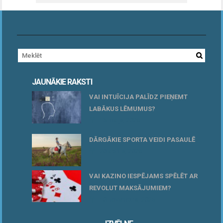
JAUNĀKIE RAKSTI
VAI INTUĪCIJA PALĪDZ PIEŅEMT
LABĀKUS LĒMUMUS?
15 maijs, 2026
DĀRGĀKIE SPORTA VEIDI PASAULĒ
20 aprīlis, 2026
VAI KAZINO IESPĒJAMS SPĒLĒT AR
REVOLUT MAKSĀJUMIEM?
10 novembris, 2025