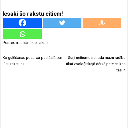
Iesaki šo rakstu citiem!
Posted in
Jaunākie raksti
Ziņu
Ko gulēšanas poza var pastāstīt par
Suņi netīrumos atrada mazu radību
izvēlne
jūsu raksturu
tikai zooloģiskajā dārzā pateica kas
tas ir!