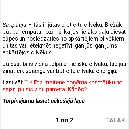
Simpātija
– tās ir jūtas pret citu cilvēku. Biežāk
būt par empātu nozīmē, ka jūs lielāko daļu ciešat
sāpes un noslēdzaties no apkārtējiem cilvēkiem
un tas var ietekmēt negatīvi, gan jūs, gan jums
apkārtējos cilvēkus.
Ja esat bijis vienā telpā ar lielisku cilvēku, tad jūs
zināt cik spēcīga var būt cita cilvēka enerģija.
Lasi vēl:
Tik līdz meitene noņēma kosmētiku no
sejas, puisis viņu pameta. Kāpēc?
Turpinājumu lasiet nākošajā lapā
1 no 2
TĀLĀK