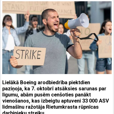
Lielākā Boeing arodbiedrība piektdien
paziņoja, ka 7. oktobrī atsāksies sarunas par
līgumu, abām pusēm cenšoties panākt
vienošanos, kas izbeigtu aptuveni 33 000 ASV
lidmašīnu ražotāja Rietumkrasta rūpnīcas
darbinieku streiku.