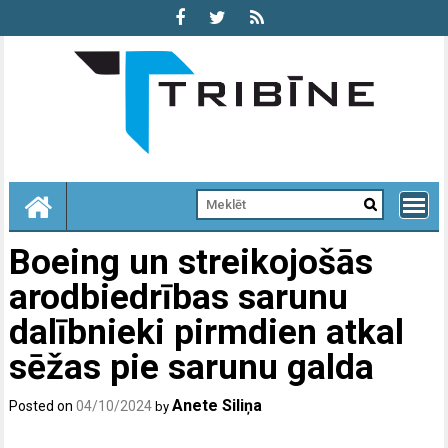
Skip
to
content
Boeing un streikojošās
arodbiedrības sarunu
dalībnieki pirmdien atkal
sēžas pie sarunu galda
Anete Siliņa
Posted on
04/10/2024
by