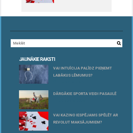
JAUNĀKIE RAKSTI
VAI INTUĪCIJA PALĪDZ PIEŅEMT
LABĀKUS LĒMUMUS?
15 maijs, 2026
DĀRGĀKIE SPORTA VEIDI PASAULĒ
20 aprīlis, 2026
VAI KAZINO IESPĒJAMS SPĒLĒT AR
REVOLUT MAKSĀJUMIEM?
10 novembris, 2025