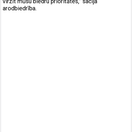
virzīt mūsu biedru prioritātes,” sacīja
arodbiedrība.