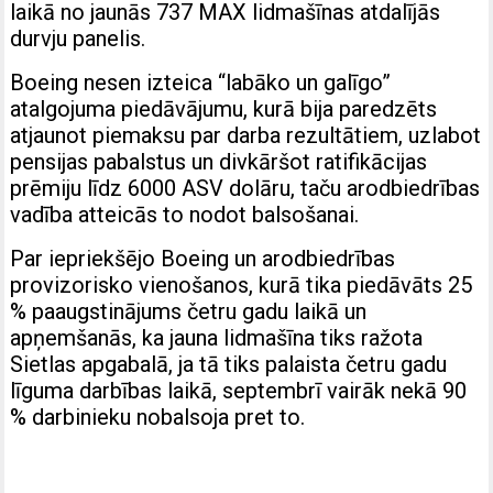
laikā no jaunās 737 MAX lidmašīnas atdalījās
durvju panelis.
Boeing nesen izteica “labāko un galīgo”
atalgojuma piedāvājumu, kurā bija paredzēts
atjaunot piemaksu par darba rezultātiem, uzlabot
pensijas pabalstus un divkāršot ratifikācijas
prēmiju līdz 6000 ASV dolāru, taču arodbiedrības
vadība atteicās to nodot balsošanai.
Par iepriekšējo Boeing un arodbiedrības
provizorisko vienošanos, kurā tika piedāvāts 25
% paaugstinājums četru gadu laikā un
apņemšanās, ka jauna lidmašīna tiks ražota
Sietlas apgabalā, ja tā tiks palaista četru gadu
līguma darbības laikā, septembrī vairāk nekā 90
% darbinieku nobalsoja pret to.