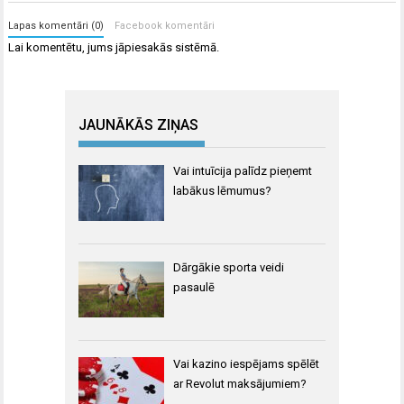
Lapas komentāri (0)
Facebook komentāri
Lai komentētu, jums
jāpiesakās
sistēmā.
JAUNĀKĀS ZIŅAS
Vai intuīcija palīdz pieņemt
labākus lēmumus?
Dārgākie sporta veidi
pasaulē
Vai kazino iespējams spēlēt
ar Revolut maksājumiem?