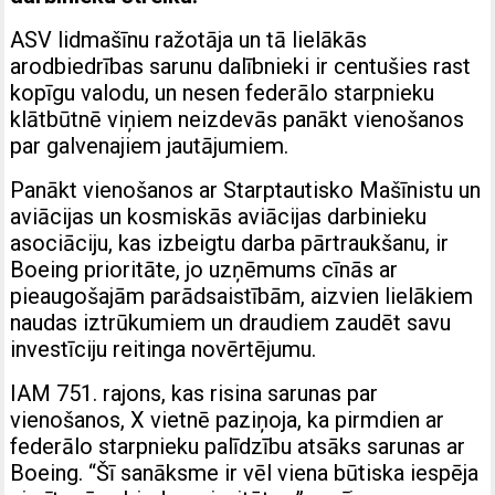
ASV lidmašīnu ražotāja un tā lielākās
arodbiedrības sarunu dalībnieki ir centušies rast
kopīgu valodu, un nesen federālo starpnieku
klātbūtnē viņiem neizdevās panākt vienošanos
par galvenajiem jautājumiem.
Panākt vienošanos ar Starptautisko Mašīnistu un
aviācijas un kosmiskās aviācijas darbinieku
asociāciju, kas izbeigtu darba pārtraukšanu, ir
Boeing prioritāte, jo uzņēmums cīnās ar
pieaugošajām parādsaistībām, aizvien lielākiem
naudas iztrūkumiem un draudiem zaudēt savu
investīciju reitinga novērtējumu.
IAM 751. rajons, kas risina sarunas par
vienošanos, X vietnē paziņoja, ka pirmdien ar
federālo starpnieku palīdzību atsāks sarunas ar
Boeing. “Šī sanāksme ir vēl viena būtiska iespēja