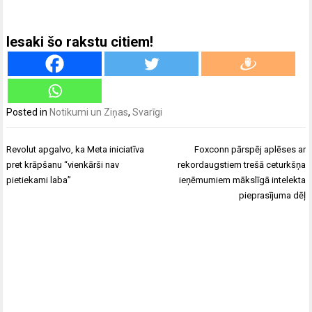
Iesaki šo rakstu citiem!
Posted in
Notikumi un Ziņas
,
Svarīgi
Ziņu
Revolut apgalvo, ka Meta iniciatīva
Foxconn pārspēj aplēses ar
izvēlne
pret krāpšanu “vienkārši nav
rekordaugstiem trešā ceturkšņa
pietiekami laba”
ieņēmumiem mākslīgā intelekta
pieprasījuma dēļ