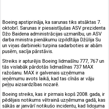
Boeing apstiprināja, ka sarunas tiks atsāktas 7.
oktobrī. Sarunas ir piesaistījušas ASV prezidenta
Džo Baidena administrācijas uzmanību, un ASV
darba ministra pienākumu izpildītāja Džūlija Su
un viņas darbinieki turpina sadarboties ar abām
pusēm, sacīja pārstāvis.
Streiks ir apturējis Boeing lidmašīnu 777, 767 un
tās vislabāk pārdotās lidmašīnas 737 MAX
ražošanu. MAX ir galvenais uzņēmuma
ieņēmumu avots laikā, kad tas cīnās ar vāju
peļņu aizsardzības nozarē.
Boeing streiks, kas ir pirmais kopš 2008. gada, ir
pēdējais notikums vētrainā uzņēmuma gadā, kas
sākās ar janvārī notikušo incidentu, kad lidojuma