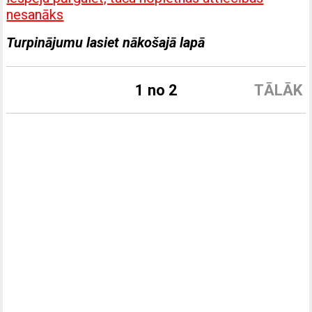
nesanāks
Turpinājumu lasiet nākošajā lapā
1 no 2
TĀLĀK