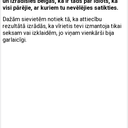
un izrādīsies beigās, ka ir tāds par idiots, kā
visi pārējie, ar kuriem tu nevēlējies satikties.
Dažām sievietēm notiek tā, ka attiecību
rezultātā izrādās, ka vīrietis tevi izmantoja tikai
seksam vai izklaidēm, jo viņam vienkārši bija
garlaicīgi.