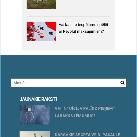
Vai kazino iespējams spēlēt
ar Revolut maksājumiem?
JAUNĀKIE RAKSTI
VAI INTUĪCIJA PALĪDZ PIEŅEMT
LABĀKUS LĒMUMUS?
15 maijs, 2026
DĀRGĀKIE SPORTA VEIDI PASAULĒ