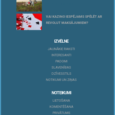
20 aprīlis, 2026
VAI KAZINO IESPĒJAMS SPĒLĒT AR
REVOLUT MAKSĀJUMIEM?
10 novembris, 2025
IZVĒLNE
JAUNĀKIE RAKSTI
INTERESANTI
PADOMI
SLAVENĪBAS
DZĪVESSTILS
NOTIKUMI UN ZIŅAS
NOTEIKUMI
LIETOŠANA
KOMENTĒŠANA
PRIVĀTUMS