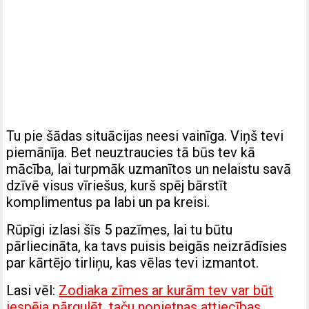
Tu pie šādas situācijas neesi vainīga. Viņš tevi
piemānīja. Bet neuztraucies tā būs tev kā
mācība, lai turpmāk uzmanītos un nelaistu savā
dzīvē visus vīriešus, kurš spēj bārstīt
komplimentus pa labi un pa kreisi.
Rūpīgi izlasi šīs 5 pazīmes, lai tu būtu
pārliecināta, ka tavs puisis beigās neizrādīsies
par kārtējo tirliņu, kas vēlas tevi izmantot.
Lasi vēl:
Zodiaka zīmes ar kurām tev var būt
iespēja pārgulēt, taču nopietnas attiecības