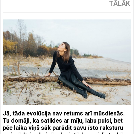
TĀLĀK
Jā, tāda evolūcija nav retums arī mūsdienās.
Tu domāji, ka satikies ar mīļu, labu puisi, bet
pēc laika viņš sāk parādīt savu īsto raksturu