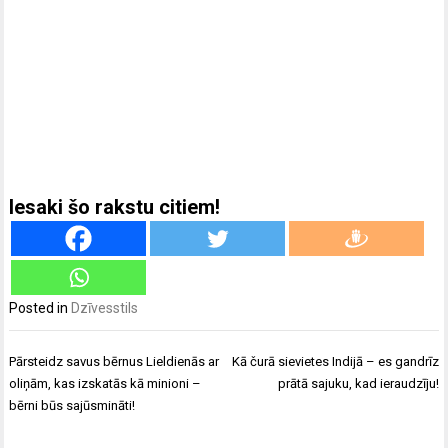
Iesaki šo rakstu citiem!
Posted in
Dzīvesstils
Ziņu
Pārsteidz savus bērnus Lieldienās ar
Kā čurā sievietes Indijā – es gandrīz
izvēlne
oliņām, kas izskatās kā minioni –
prātā sajuku, kad ieraudzīju!
bērni būs sajūsmināti!