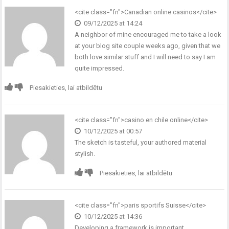
<cite class="fn">
Canadian online casinos
</cite>
09/12/2025 at 14:24
A neighbor of mine encouraged me to take a look
at your blog site couple weeks ago, given that we
both love similar stuff and I will need to say I am
quite impressed.
Piesakieties, lai atbildētu
<cite class="fn">
casino en chile online
</cite>
10/12/2025 at 00:57
The sketch is tasteful, your authored material
stylish.
Piesakieties, lai atbildētu
<cite class="fn">
paris sportifs Suisse
</cite>
10/12/2025 at 14:36
Developing a framework is important.