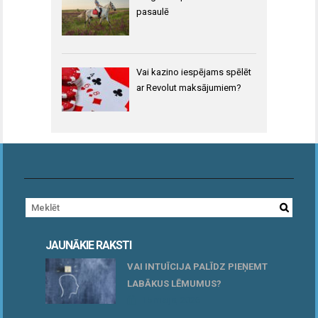
pasaulē
Vai kazino iespējams spēlēt
ar Revolut maksājumiem?
JAUNĀKIE RAKSTI
VAI INTUĪCIJA PALĪDZ PIEŅEMT
LABĀKUS LĒMUMUS?
15 maijs, 2026