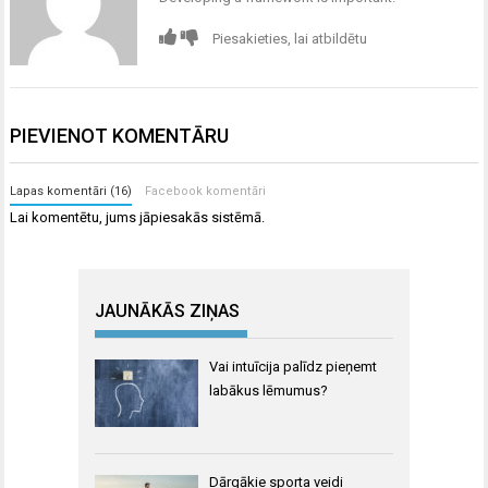
Piesakieties, lai atbildētu
PIEVIENOT KOMENTĀRU
Lapas komentāri (16)
Facebook komentāri
Lai komentētu, jums
jāpiesakās
sistēmā.
JAUNĀKĀS ZIŅAS
Vai intuīcija palīdz pieņemt
labākus lēmumus?
Dārgākie sporta veidi