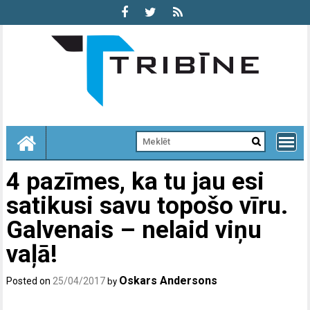
Skip
to
content
4 pazīmes, ka tu jau esi
satikusi savu topošo vīru.
Galvenais – nelaid viņu
vaļā!
Oskars Andersons
Posted on
25/04/2017
by