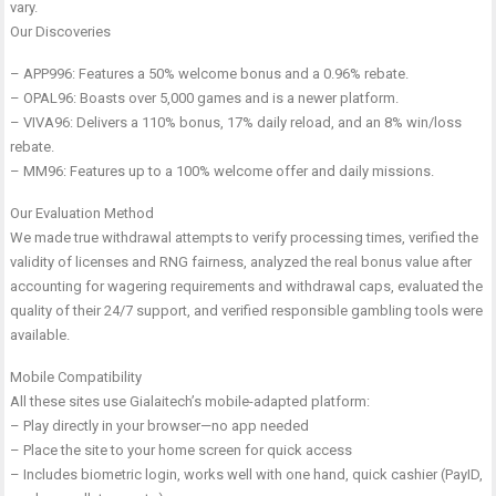
vary.
Our Discoveries
– APP996: Features a 50% welcome bonus and a 0.96% rebate.
– OPAL96: Boasts over 5,000 games and is a newer platform.
– VIVA96: Delivers a 110% bonus, 17% daily reload, and an 8% win/loss
rebate.
– MM96: Features up to a 100% welcome offer and daily missions.
Our Evaluation Method
We made true withdrawal attempts to verify processing times, verified the
validity of licenses and RNG fairness, analyzed the real bonus value after
accounting for wagering requirements and withdrawal caps, evaluated the
quality of their 24/7 support, and verified responsible gambling tools were
available.
Mobile Compatibility
All these sites use Gialaitech’s mobile-adapted platform:
– Play directly in your browser—no app needed
– Place the site to your home screen for quick access
– Includes biometric login, works well with one hand, quick cashier (PayID,