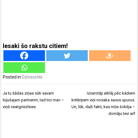
Iesaki šo rakstu citiem!
Posted in
Dzīvesstils
Ziņu
Ja tu šādas ziņas sūti savam
Izvarotāji atklāj pēc kādiem
izvēlne
bijušajam partnerim, tad tici man –
kritērijiem viņi nosaka savus upurus.
viņš neatgriezīsies
Un, lūk, daži fakti, kas mūs šokēja –
domāju tevi arī!