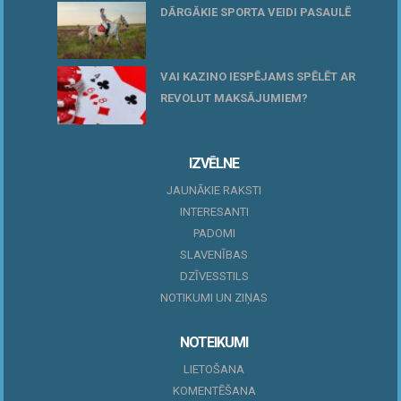
DĀRGĀKIE SPORTA VEIDI PASAULĒ
20 aprīlis, 2026
VAI KAZINO IESPĒJAMS SPĒLĒT AR
REVOLUT MAKSĀJUMIEM?
10 novembris, 2025
IZVĒLNE
JAUNĀKIE RAKSTI
INTERESANTI
PADOMI
SLAVENĪBAS
DZĪVESSTILS
NOTIKUMI UN ZIŅAS
NOTEIKUMI
LIETOŠANA
KOMENTĒŠANA