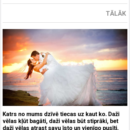
TĀLĀK
Katrs no mums dzīvē tiecas uz kaut ko. Daži
vēlas kļūt bagāti, daži vēlas būt stiprāki, bet
daži vēlas atrast savu īsto un vienīgo pusīti.