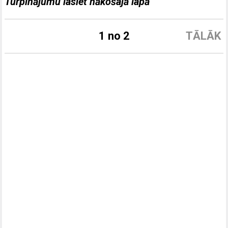
Turpinājumu lasiet nākošajā lapā
1 no 2
TĀLĀK