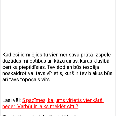
Kad esi iemīlējies tu vienmēr savā prātā izspēlē
dažādas mīlestības un kāzu ainas, kuras klusībā
ceri ka piepildīsies. Tev šodien būs iespēja
noskaidrot vai tavs vīrietis, kurš ir tev blakus būs
arī tavs topošais vīrs.
Lasi vēl:
5 pazīmes, ka jums vīrietis vienkārši
neder. Varbūt ir laiks meklēt citu?