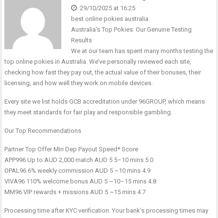
29/10/2025 at 16:25
best online pokies australia
Australia’s Top Pokies: Our Genuine Testing
Results
We at our team has spent many months testing the
top online pokies in Australia. We’ve personally reviewed each site,
checking how fast they pay out, the actual value of their bonuses, their
licensing, and how well they work on mobile devices.
Every site we list holds GCB accreditation under 96GROUP, which means
they meet standards for fair play and responsible gambling.
Our Top Recommendations
Partner Top Offer Min Dep Payout Speed* Score
APP996 Up to AUD 2,000 match AUD 5 5–10 mins 5.0
OPAL96 6% weekly commission AUD 5 ~10 mins 4.9
VIVA96 110% welcome bonus AUD 5 ~10–15 mins 4.8
MM96 VIP rewards + missions AUD 5 ~15 mins 4.7
Processing time after KYC verification. Your bank’s processing times may