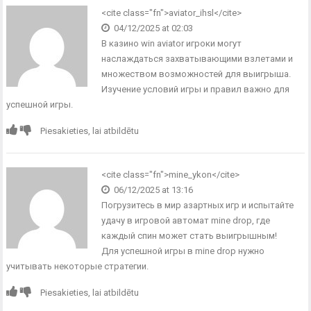
<cite class="fn">
aviator_ihsl
</cite>
04/12/2025 at 02:03
В казино
win aviator
игроки могут
наслаждаться захватывающими взлетами и
множеством возможностей для выигрыша.
Изучение условий игры и правил важно для
успешной игры.
Piesakieties, lai atbildētu
<cite class="fn">
mine_ykon
</cite>
06/12/2025 at 13:16
Погрузитесь в мир азартных игр и испытайте
удачу в
игровой автомат mine drop
, где
каждый спин может стать выигрышным!
Для успешной игры в mine drop нужно
учитывать некоторые стратегии.
Piesakieties, lai atbildētu