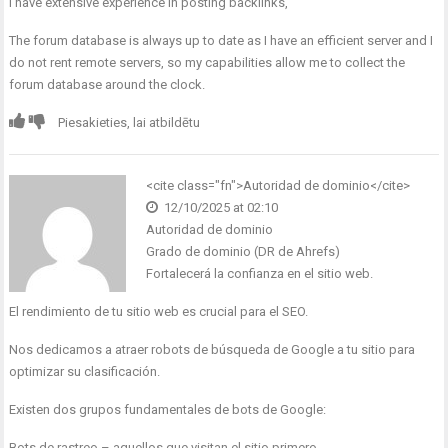
I have extensive experience in posting backlinks,
The forum database is always up to date as I have an efficient server and I
do not rent remote servers, so my capabilities allow me to collect the
forum database around the clock.
Piesakieties, lai atbildētu
<cite class="fn">Autoridad de dominio</cite>
12/10/2025 at 02:10
Autoridad de dominio
Grado de dominio (DR de Ahrefs)
Fortalecerá la confianza en el sitio web.
El rendimiento de tu sitio web es crucial para el SEO.
Nos dedicamos a atraer robots de búsqueda de Google a tu sitio para
optimizar su clasificación.
Existen dos grupos fundamentales de bots de Google:
Bots de rastreo – aquellos que visitan el sitio primero.