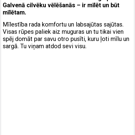
Galvenā cilvēku vēlēšanās – ir mīlēt un būt
mīlētam.
Mīlestība rada komfortu un labsajūtas sajūtas.
Visas rūpes paliek aiz muguras un tu tikai vien
spēj domāt par savu otro pusīti, kuru ļoti mīlu un
sargā. Tu viņam atdod sevi visu.