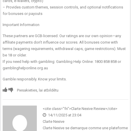
cards, e-wallets, crypto)
– Provides custom themes, session controls, and optional notifications
for bonuses or payouts
Important Information
These partners are GCB-licensed. Our ratings are our own opinion—any
affiliate payments don’t influence our scores. All bonuses come with
terms (wagering requirements, withdrawal caps, game restrictions). Must
be 18 or older.
If you need help with gambling: Gambling Help Online: 1800 858 858 or
gamblinghelponline.org.au
Gamble responsibly. Know your limits.
Piesakieties, lai atbildētu
<cite class="fn">Clarte Nexive Review</cite>
14/11/2025 at 23:04
Clarte Nexive
Clarte Nexive se demarque comme une plateforme