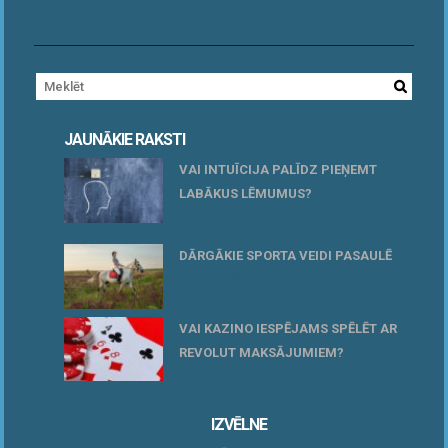
JAUNĀKIE RAKSTI
VAI INTUĪCIJA PALĪDZ PIEŅEMT
LABĀKUS LĒMUMUS?
15 maijs, 2026
DĀRGĀKIE SPORTA VEIDI PASAULĒ
20 aprīlis, 2026
VAI KAZINO IESPĒJAMS SPĒLĒT AR
REVOLUT MAKSĀJUMIEM?
10 novembris, 2025
IZVĒLNE