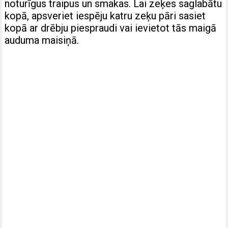
noturīgus traipus un smakas. Lai zeķes saglabātu
kopā, apsveriet iespēju katru zeķu pāri sasiet
kopā ar drēbju piespraudi vai ievietot tās maigā
auduma maisiņā.