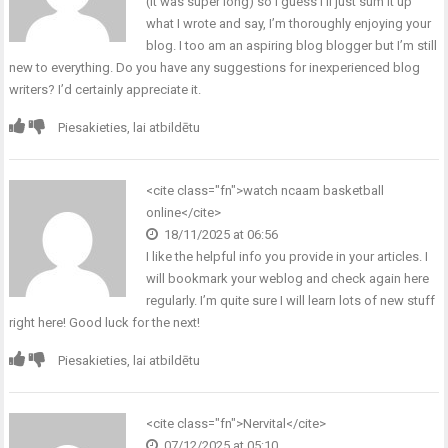
(it was super long) so I guess I’ll just sum it up
what I wrote and say, I’m thoroughly enjoying your
blog. I too am an aspiring blog blogger but I’m still
new to everything. Do you have any suggestions for inexperienced blog
writers? I’d certainly appreciate it.
Piesakieties, lai atbildētu
<cite class="fn">
watch ncaam basketball
online
</cite>
18/11/2025 at 06:56
I like the helpful info you provide in your articles. I
will bookmark your weblog and check again here
regularly. I’m quite sure I will learn lots of new stuff
right here! Good luck for the next!
Piesakieties, lai atbildētu
<cite class="fn">
Nervital
</cite>
07/12/2025 at 05:10