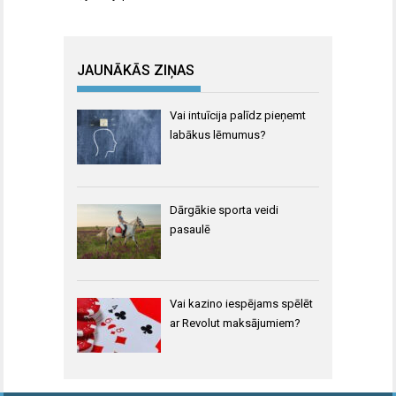
JAUNĀKĀS ZIŅAS
Vai intuīcija palīdz pieņemt
labākus lēmumus?
Dārgākie sporta veidi
pasaulē
Vai kazino iespējams spēlēt
ar Revolut maksājumiem?