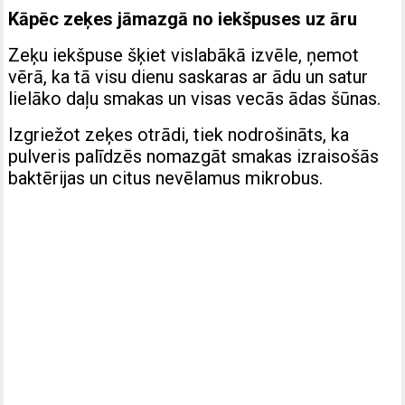
Kāpēc zeķes jāmazgā no iekšpuses uz āru
Zeķu iekšpuse šķiet vislabākā izvēle, ņemot
vērā, ka tā visu dienu saskaras ar ādu un satur
lielāko daļu smakas un visas vecās ādas šūnas.
Izgriežot zeķes otrādi, tiek nodrošināts, ka
pulveris palīdzēs nomazgāt smakas izraisošās
baktērijas un citus nevēlamus mikrobus.