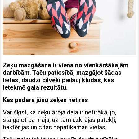
Zeķu mazgāšana ir viena no vienkāršākajām
darbībām. Taču patiesībā, mazgājot šādas
lietas, daudzi cilvēki pieļauj kļūdas, kas
ietekmē gala rezultātu.
Kas padara jūsu zeķes netīras
Var šķist, ka zeķu ārējā daļa ir netīrākā, jo,
staigājot pa māju, uz tām uzkrājas putekļi,
baktērijas un citas nepatīkamas vielas.