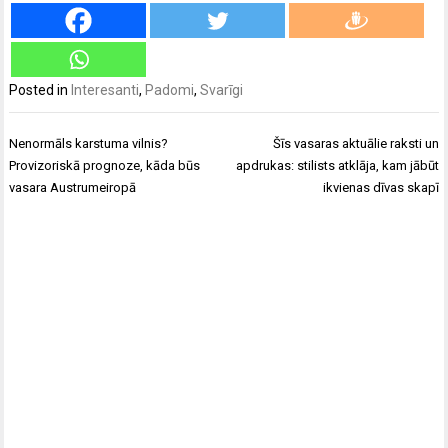
Posted in
Interesanti
,
Padomi
,
Svarīgi
Ziņu
Nenormāls karstuma vilnis?
Šīs vasaras aktuālie raksti un
izvēlne
Provizoriskā prognoze, kāda būs
apdrukas: stilists atklāja, kam jābūt
vasara Austrumeiropā
ikvienas dīvas skapī