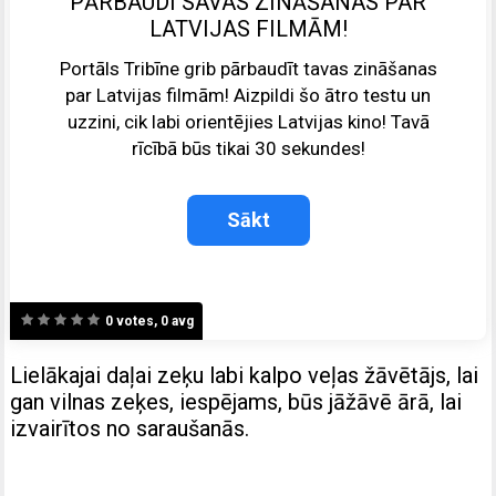
PĀRBAUDI SAVAS ZINĀŠANAS PAR
LATVIJAS FILMĀM!
Portāls Tribīne grib pārbaudīt tavas zināšanas
par Latvijas filmām! Aizpildi šo ātro testu un
uzzini, cik labi orientējies Latvijas kino! Tavā
rīcībā būs tikai 30 sekundes!
0 votes, 0 avg
Lielākajai daļai zeķu labi kalpo veļas žāvētājs, lai
gan vilnas zeķes, iespējams, būs jāžāvē ārā, lai
izvairītos no saraušanās.