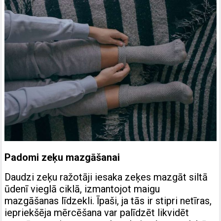
Padomi zeķu mazgāšanai
Daudzi zeķu ražotāji iesaka zeķes mazgāt siltā
ūdenī vieglā ciklā, izmantojot maigu
mazgāšanas līdzekli. Īpaši, ja tās ir stipri netīras,
iepriekšēja mērcēšana var palīdzēt likvidēt