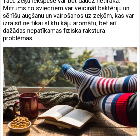
Taču zeķu iekšpuse var būt daudz netīrāka.
Mitrums no sviedriem var veicināt baktēriju un
sēnīšu augšanu un vairošanos uz zeķēm, kas var
izraisīt ne tikai sliktu kāju aromātu, bet arī
dažādas nepatīkamas fiziska rakstura
problēmas.