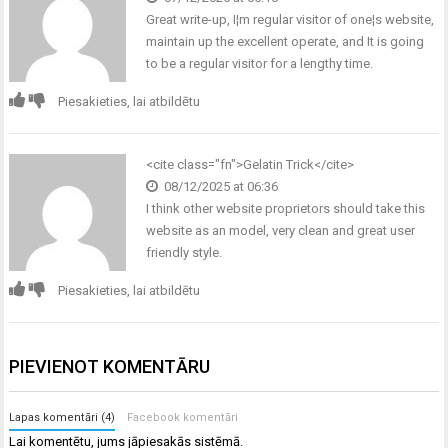
Great write-up, I¦m regular visitor of one¦s website,
maintain up the excellent operate, and It is going
to be a regular visitor for a lengthy time.
Piesakieties, lai atbildētu
<cite class="fn">
Gelatin Trick
</cite>
08/12/2025 at 06:36
I think other website proprietors should take this
website as an model, very clean and great user
friendly style.
Piesakieties, lai atbildētu
PIEVIENOT KOMENTĀRU
Lapas komentāri (4)
Facebook komentāri
Lai komentētu, jums
jāpiesakās
sistēmā.