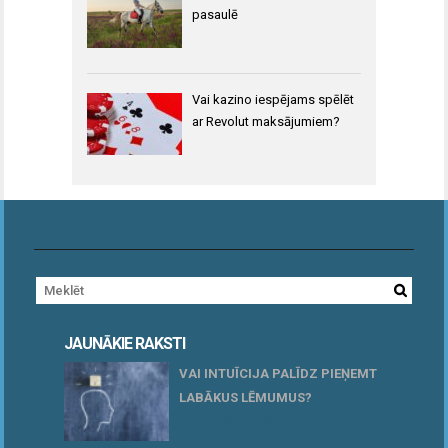
pasaulē
Vai kazino iespējams spēlēt
ar Revolut maksājumiem?
JAUNĀKIE RAKSTI
VAI INTUĪCIJA PALĪDZ PIEŅEMT
LABĀKUS LĒMUMUS?
15 maijs, 2026