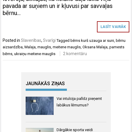
pavada ar suņiem un ir kļuvusi par savvaļas
bērnu…
LASĪT VAIRĀK
Posted in
Slavenības
,
Svarīgi
Tagged
bērns kurš uzauga ar suni
,
bērnu
aizsardzība
,
Malaja
,
mauglis
,
meitene mauglis
,
Oksana Malaja
,
pamests
2 komentāru
bērns
,
ukraiņu meitene mauglis
JAUNĀKĀS ZIŅAS
Vai intuīcija palīdz pieņemt
labākus lēmumus?
Dārgākie sporta veidi