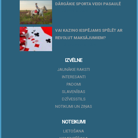
DĀRGĀKIE SPORTA VEIDI PASAULĒ
20 aprīlis, 2026
VAI KAZINO IESPĒJAMS SPĒLĒT AR
REVOLUT MAKSĀJUMIEM?
10 novembris, 2025
IZVĒLNE
JAUNĀKIE RAKSTI
INTERESANTI
PADOMI
SLAVENĪBAS
DZĪVESSTILS
NOTIKUMI UN ZIŅAS
NOTEIKUMI
LIETOŠANA