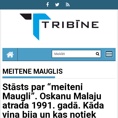
Skip
to
content
MEITENE MAUGLIS
Stāsts par “meiteni
Maugli”. Oskanu Malaju
atrada 1991. gadā. Kāda
viņa bija un kas notiek