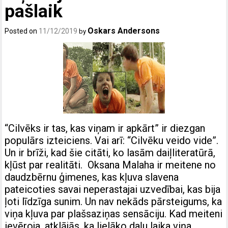
pašlaik
Oskars Andersons
Posted on
11/12/2019
by
“Cilvēks ir tas, kas viņam ir apkārt” ir diezgan
populārs izteiciens. Vai arī: “Cilvēku veido vide”.
Un ir brīži, kad šie citāti, ko lasām daiļliteratūrā,
kļūst par realitāti. Oksana Malaha ir meitene no
daudzbērnu ģimenes, kas kļuva slavena
pateicoties savai neperastajai uzvedībai, kas bija
ļoti līdzīga sunim. Un nav nekāds pārsteigums, ka
viņa kļuva par plašsaziņas sensāciju. Kad meiteni
ievēroja, atklājās, ka lielāko daļu laika viņa