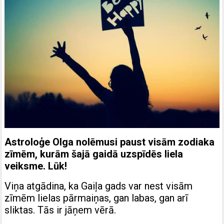
Astroloģe Olga nolēmusi paust visām zodiaka
zīmēm, kurām šajā gaidā uzspīdēs liela
veiksme. Lūk!
Viņa atgādina, ka Gaiļa gads var nest visām
zīmēm lielas pārmaiņas, gan labas, gan arī
sliktas. Tās ir jāņem vērā.