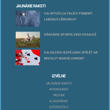
JAUNĀKIE RAKSTI
VAI INTUĪCIJA PALĪDZ PIEŅEMT
LABĀKUS LĒMUMUS?
15 maijs, 2026
DĀRGĀKIE SPORTA VEIDI PASAULĒ
20 aprīlis, 2026
VAI KAZINO IESPĒJAMS SPĒLĒT AR
REVOLUT MAKSĀJUMIEM?
10 novembris, 2025
IZVĒLNE
JAUNĀKIE RAKSTI
INTERESANTI
PADOMI
SLAVENĪBAS
DZĪVESSTILS