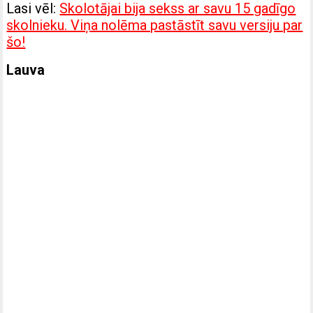
Lasi vēl:
Skolotājai bija sekss ar savu 15 gadīgo
skolnieku. Viņa nolēma pastāstīt savu versiju par
šo!
Lauva