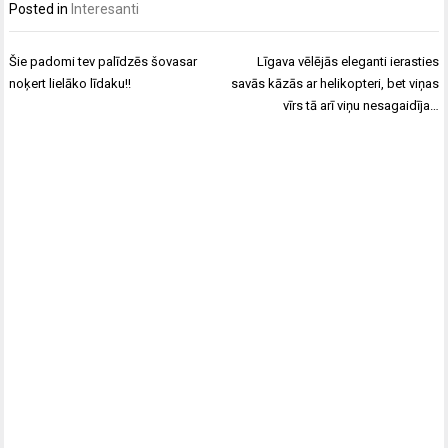
Posted in
Interesanti
Ziņu
Šie padomi tev palīdzēs šovasar
Līgava vēlējās eleganti ierasties
izvēlne
noķert lielāko līdaku!!
savās kāzās ar helikopteri, bet viņas
vīrs tā arī viņu nesagaidīja…