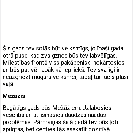
Šis gads tev solās būt veiksmīgs, jo īpaši gada
otrā puse, kad zvaigznes būs tev labvēlīgas.
Mīlestības frontē viss pakāpeniski nokārtosies
un būs pat vēl labāk kā iepriekš. Tev svarīgi ir
neuzgriezt muguru veiksmei, tādēļ turi acis plaši
vaļā.
Mežāzis
Bagātīgs gads būs Mežāžiem. Uzlabosies
veselība un atrisināsies daudzas naudas
problēmas. Pārmaiņas šajā gadā tev būs ļoti
spilgtas, bet centies tās saskatīt pozitīvā