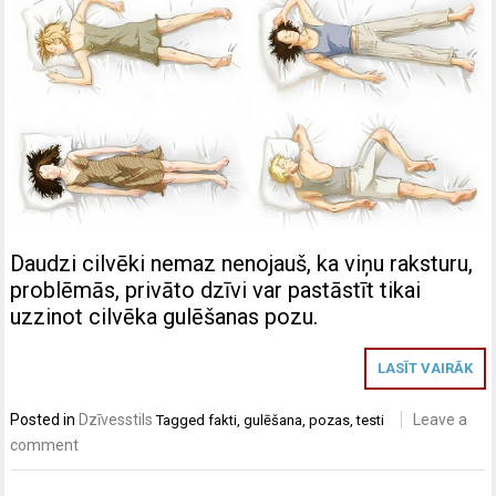
Daudzi cilvēki nemaz nenojauš, ka viņu raksturu,
problēmās, privāto dzīvi var pastāstīt tikai
uzzinot cilvēka gulēšanas pozu.
LASĪT VAIRĀK
Posted in
Dzīvesstils
Leave a
Tagged
fakti
,
gulēšana
,
pozas
,
testi
comment