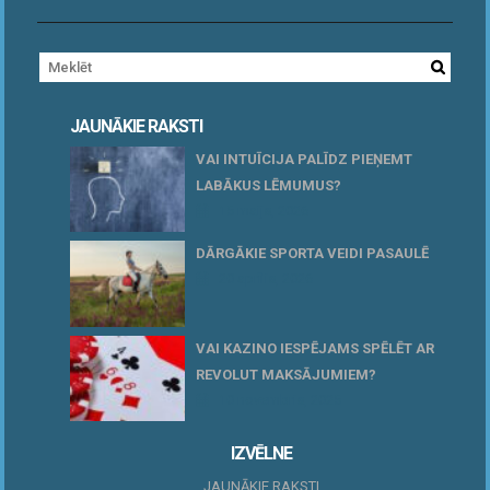
JAUNĀKIE RAKSTI
VAI INTUĪCIJA PALĪDZ PIEŅEMT
LABĀKUS LĒMUMUS?
15 maijs, 2026
DĀRGĀKIE SPORTA VEIDI PASAULĒ
20 aprīlis, 2026
VAI KAZINO IESPĒJAMS SPĒLĒT AR
REVOLUT MAKSĀJUMIEM?
10 novembris, 2025
IZVĒLNE
JAUNĀKIE RAKSTI