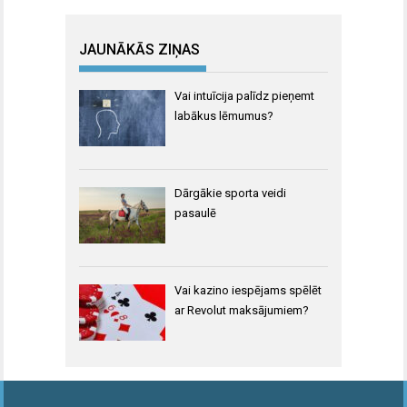
JAUNĀKĀS ZIŅAS
Vai intuīcija palīdz pieņemt
labākus lēmumus?
Dārgākie sporta veidi
pasaulē
Vai kazino iespējams spēlēt
ar Revolut maksājumiem?