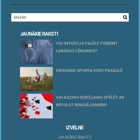
JAUNĀKIE RAKSTI
VAI INTUĪCIJA PALĪDZ PIEŅEMT
LABĀKUS LĒMUMUS?
15 maijs, 2026
DĀRGĀKIE SPORTA VEIDI PASAULĒ
20 aprīlis, 2026
VAI KAZINO IESPĒJAMS SPĒLĒT AR
REVOLUT MAKSĀJUMIEM?
10 novembris, 2025
IZVĒLNE
JAUNĀKIE RAKSTI