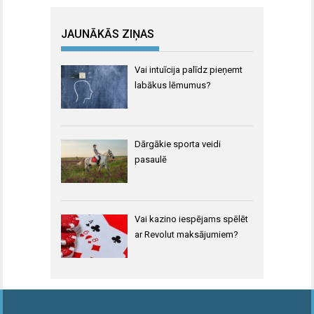
JAUNĀKĀS ZIŅAS
Vai intuīcija palīdz pieņemt
labākus lēmumus?
Dārgākie sporta veidi
pasaulē
Vai kazino iespējams spēlēt
ar Revolut maksājumiem?