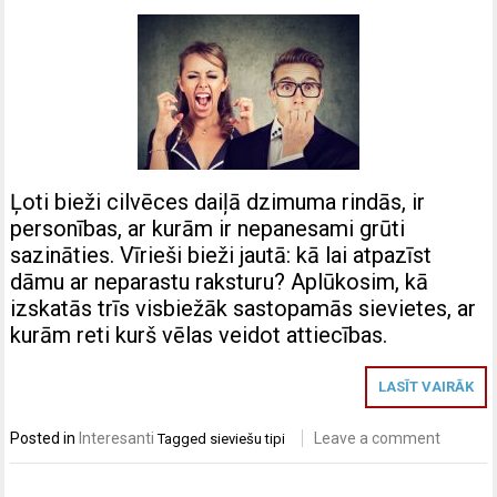
Ļoti bieži cilvēces daiļā dzimuma rindās, ir
personības, ar kurām ir nepanesami grūti
sazināties. Vīrieši bieži jautā: kā lai atpazīst
dāmu ar neparastu raksturu? Aplūkosim, kā
izskatās trīs visbiežāk sastopamās sievietes, ar
kurām reti kurš vēlas veidot attiecības.
LASĪT VAIRĀK
Posted in
Interesanti
Leave a comment
Tagged
sieviešu tipi