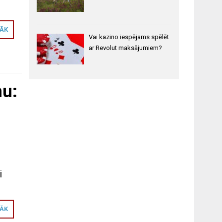
RĀK
Vai kazino iespējams spēlēt
ar Revolut maksājumiem?
mu:
i
RĀK