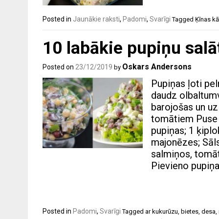
Posted in
Jaunākie raksti
,
Padomi
,
Svarīgi
Tagged
Ķīnas kā
10 labākie pupiņu salāt
Oskars Andersons
Posted on
23/12/2019
by
Pupiņas ļoti pel
daudz olbaltumvi
barojošas un uz
tomātiem Puse n
pupiņas; 1 ķipl
majonēzes; Sāls 
salmiņos, tomāt
Pievieno pupiņa
Posted in
Padomi
,
Svarīgi
Tagged
ar kukurūzu
,
bietes
,
desa
,