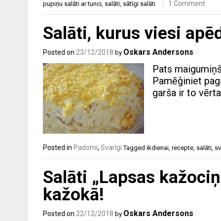
1 Comment
pupiņu salāti ar tunci
,
salāti
,
sātīgi salāti
Salāti, kurus viesi ap
Oskars Andersons
Posted on
23/12/2018
by
Pats maigumiņš,
Pamēģiniet paga
garša ir to vērta
Posted in
Padomi
,
Svarīgi
Tagged
ikdienai
,
recepte
,
salāti
,
s
Salāti „Lapsas kažociņš
kažokā!
Oskars Andersons
Posted on
22/12/2018
by