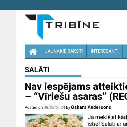
Skip
to
content
JAUNĀKIE RAKSTI
INTERESANTI
SALĀTI
Nav iespējams atteikti
– “Vīriešu asaras” (R
Oskars Andersons
Posted on
08/02/2024
by
Ja meklējat kād
īstie! Salāti ar