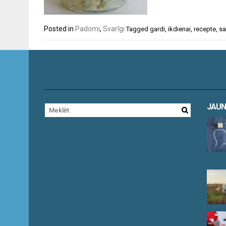
Posted in
Padomi
,
Svarīgi
Tagged
gardi
,
ikdienai
,
recepte
,
sa
JAUN