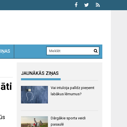
ZIŅAS
JAUNĀKĀS ZIŅAS
āti
Vai intuīcija palīdz pieņemt
labākus lēmumus?
būs
Dārgākie sporta veidi
pasaulē