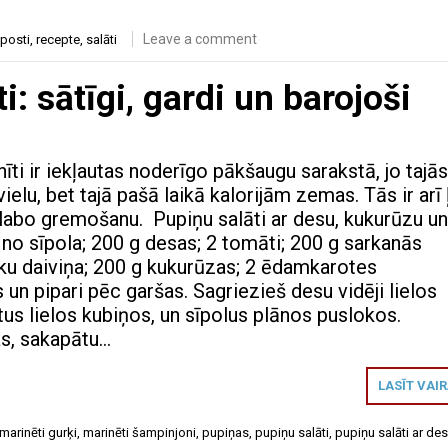
Leave a comment
posti
,
recepte
,
salāti
i: sātīgi, gardi un barojoši
nīti ir iekļautas noderīgo pākšaugu sarakstā, jo tajās
elu, bet tajā pašā laikā kalorijām zemas. Tās ir arī 
labo gremošanu. Pupiņu salāti ar desu, kukurūzu u
o sīpola; 200 g desas; 2 tomāti; 200 g sarkanās
oku daiviņa; 200 g kukurūzas; 2 ēdamkarotes
un pipari pēc garšas. Sagriezieš desu vidēji lielos
us lielos kubiņos, un sīpolus plānos puslokos.
s, sakapātu…
LASĪT VAI
marinēti gurķi
,
marinēti šampinjoni
,
pupiņas
,
pupiņu salāti
,
pupiņu salāti ar de