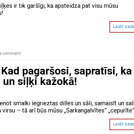
siļķes ir tik garšīgi, ka apsteidza pat visu mūsu
u!
LASĪT VAI
 a comment
 Kad pagaršosi, sapratīsi, ka
u un siļķi kažokā!
ot smalki iegrieztas dilles un sāli, samaisīt un sal
 virsu – tā arī būs mūsu „Sarkangalvītes” „cepurīte
LASĪT VAI