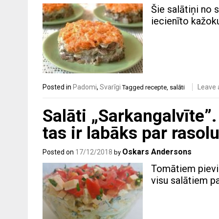
Šie salātiņi no 
iecienīto kažok
Posted in
Padomi
,
Svarīgi
Leave
Tagged
recepte
,
salāti
Salāti „Sarkangalvīte”.
tas ir labāks par rasol
Oskars Andersons
Posted on
17/12/2018
by
Tomātiem pievien
visu salātiem pa