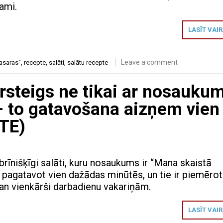
ami.
LASĪT VAI
Leave a comment
 asaras"
,
recepte
,
salāti
,
salātu recepte
ārsteigs ne tikai ar nosauku
– to gatavošana aizņem vien
TE)
brīnišķīgi salāti, kuru nosaukums ir “Mana skaistā
r pagatavot vien dažādas minūtēs, un tie ir piemērot
an vienkārši darbadienu vakariņām.
LASĪT VAI