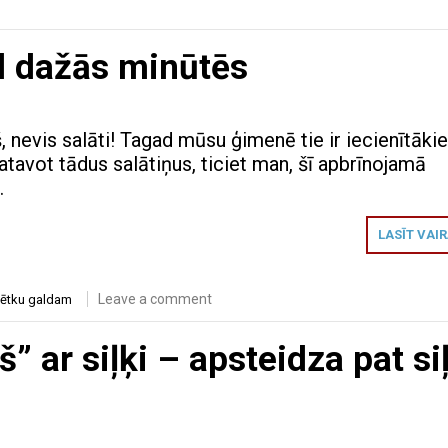
ēd dažās minūtēs
 nevis salāti! Tagad mūsu ģimenē tie ir iecienītākie
tavot tādus salātiņus, ticiet man, šī apbrīnojamā
.
LASĪT VAI
Leave a comment
vētku galdam
” ar siļķi – apsteidza pat si