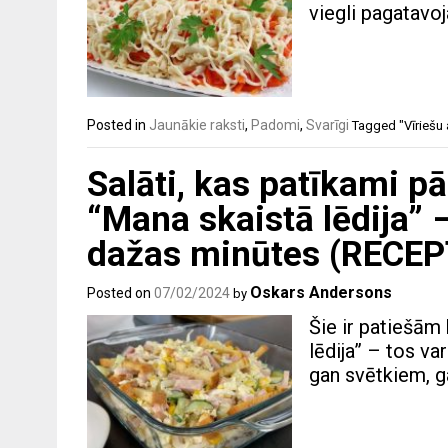
viegli pagatavoj
Posted in
Jaunākie raksti
,
Padomi
,
Svarīgi
Tagged
"Vīriešu
Salāti, kas patīkami p
“Mana skaistā lēdija” 
dažas minūtes (RECEP
Oskars Andersons
Posted on
07/02/2024
by
Šie ir patiešām 
lēdija” – tos va
gan svētkiem, g