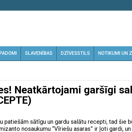
PADOMI
SLAVENĪBAS
DZĪVESSTILS
NOTIKUMI UN 
es! Neatkārtojami garšīgi sal
ECEPTE)
u patiešām sātīgu un gardu salātu recepti, tad šie 
 amizanto nosaukumu “Vīriešu asaras” ir ļoti gardi, un