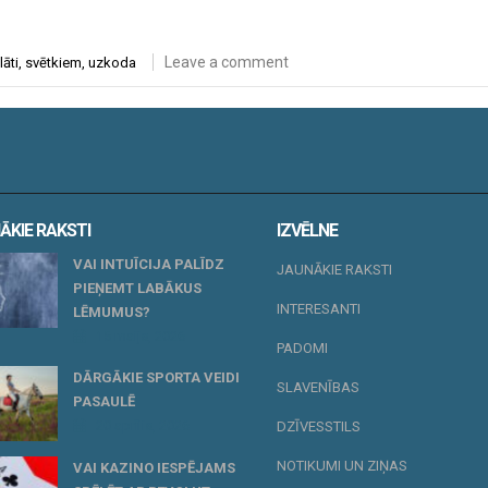
Leave a comment
lāti
,
svētkiem
,
uzkoda
ĀKIE RAKSTI
IZVĒLNE
VAI INTUĪCIJA PALĪDZ
JAUNĀKIE RAKSTI
PIEŅEMT LABĀKUS
INTERESANTI
LĒMUMUS?
15 maijs, 2026
PADOMI
DĀRGĀKIE SPORTA VEIDI
SLAVENĪBAS
PASAULĒ
20 aprīlis, 2026
DZĪVESSTILS
NOTIKUMI UN ZIŅAS
VAI KAZINO IESPĒJAMS