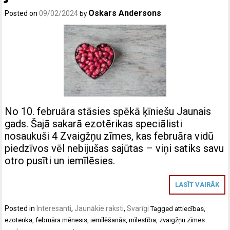
Oskars Andersons
Posted on
09/02/2024
by
No 10. februāra stāsies spēkā ķīniešu Jaunais
gads. Šajā sakarā ezotērikas speciālisti
nosaukuši 4 Zvaigžņu zīmes, kas februāra vidū
piedzīvos vēl nebijušas sajūtas – viņi satiks savu
otro pusīti un iemīlēsies.
LASĪT VAIRĀK
Posted in
Interesanti
,
Jaunākie raksti
,
Svarīgi
Tagged
attiecības
,
ezoterika
,
februāra mēnesis
,
iemīlēšanās
,
mīlestība
,
zvaigžņu zīmes