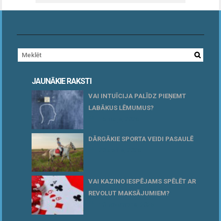
JAUNĀKIE RAKSTI
VAI INTUĪCIJA PALĪDZ PIEŅEMT
LABĀKUS LĒMUMUS?
15 maijs, 2026
DĀRGĀKIE SPORTA VEIDI PASAULĒ
20 aprīlis, 2026
VAI KAZINO IESPĒJAMS SPĒLĒT AR
REVOLUT MAKSĀJUMIEM?
10 novembris, 2025