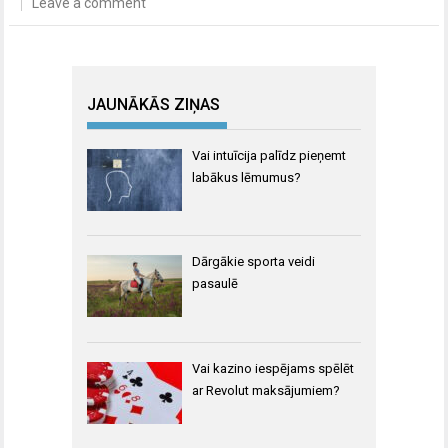
Leave a comment
JAUNĀKĀS ZIŅAS
Vai intuīcija palīdz pieņemt
labākus lēmumus?
Dārgākie sporta veidi
pasaulē
Vai kazino iespējams spēlēt
ar Revolut maksājumiem?