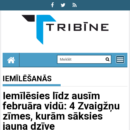
Skip
to
content
IEMĪLĒŠANĀS
Iemīlēsies līdz ausīm
februāra vidū: 4 Zvaigžņu
zīmes, kurām sāksies
jauna dzīve