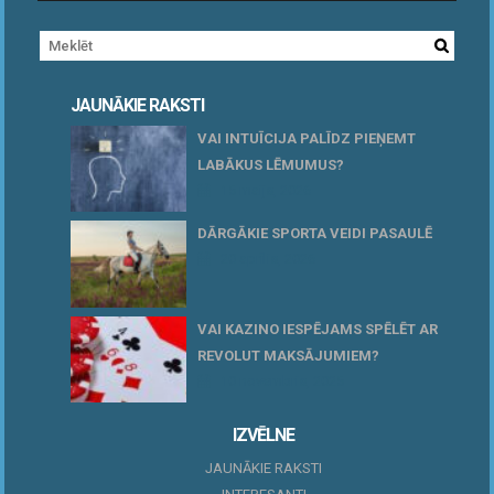
JAUNĀKIE RAKSTI
VAI INTUĪCIJA PALĪDZ PIEŅEMT
LABĀKUS LĒMUMUS?
15 maijs, 2026
DĀRGĀKIE SPORTA VEIDI PASAULĒ
20 aprīlis, 2026
VAI KAZINO IESPĒJAMS SPĒLĒT AR
REVOLUT MAKSĀJUMIEM?
10 novembris, 2025
IZVĒLNE
JAUNĀKIE RAKSTI