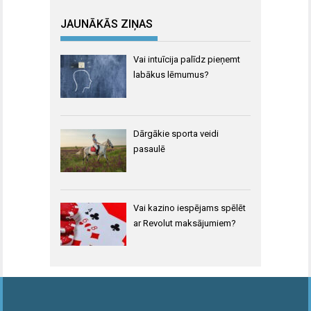
JAUNĀKĀS ZIŅAS
Vai intuīcija palīdz pieņemt
labākus lēmumus?
Dārgākie sporta veidi
pasaulē
Vai kazino iespējams spēlēt
ar Revolut maksājumiem?