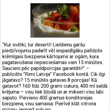
“Kur svētki, tur deserti! Lieldienu garšu
piedzīvojumu padarīt vēl iespaidīgāku palīdzēs
krēmīgais biezpiena kārtojums ar ogām, kura
pagatavošanai nepieciešamas vien 15 minūtes.
Saucieni pēc papildporcijas garantēti!” –
publicēts “Rimi Latvija” Facebook kontā. Cik ilgi
jāgatavo? 15 minūtēs gatavas 8 porcijas! Kā
gatavot? 160 līdz 200 grami cukura, 400 ml saldā
krējuma – visu liek bļodā un ar mikseri visu labi
saputo. Pievieno 400 gramus konditorejas
biezpiena, visu samaisa. Pierīvē klāt citrona
miziņu, iespiež sulu no…