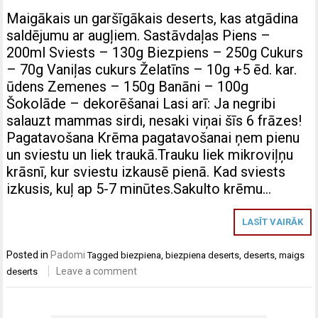
Maigākais un garšīgākais deserts, kas atgādina
saldējumu ar augļiem. Sastāvdaļas Piens –
200ml Sviests – 130g Biezpiens – 250g Cukurs
– 70g Vaniļas cukurs Želatīns – 10g +5 ēd. kar.
ūdens Zemenes – 150g Banāni – 100g
Šokolāde – dekorēšanai Lasi arī: Ja negribi
salauzt mammas sirdi, nesaki viņai šīs 6 frāzes!
Pagatavošana Krēma pagatavošanai ņem pienu
un sviestu un liek traukā.Trauku liek mikroviļņu
krāsnī, kur sviestu izkausē pienā. Kad sviests
izkusis, kuļ ap 5-7 minūtes.Sakulto krēmu…
LASĪT VAIRĀK
Posted in
Padomi
Tagged
biezpiena
,
biezpiena deserts
,
deserts
,
maigs
Leave a comment
deserts