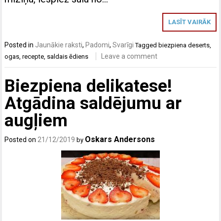
LASĪT VAIRĀK
Posted in
Jaunākie raksti
,
Padomi
,
Svarīgi
Tagged
biezpiena deserts
,
Leave a comment
ogas
,
recepte
,
saldais ēdiens
Biezpiena delikatese!
Atgādina saldējumu ar
augļiem
Oskars Andersons
Posted on
21/12/2019
by