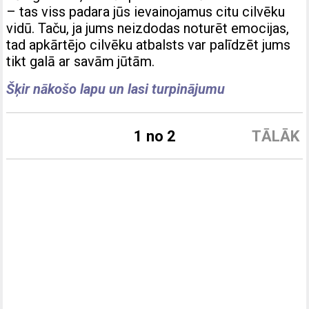
– tas viss padara jūs ievainojamus citu cilvēku
vidū. Taču, ja jums neizdodas noturēt emocijas,
tad apkārtējo cilvēku atbalsts var palīdzēt jums
tikt galā ar savām jūtām.
Šķir nākošo lapu un lasi turpinājumu
1 no 2
TĀLĀK