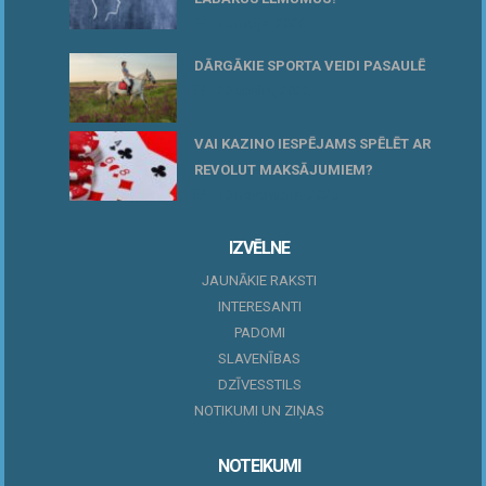
15 maijs, 2026
DĀRGĀKIE SPORTA VEIDI PASAULĒ
20 aprīlis, 2026
VAI KAZINO IESPĒJAMS SPĒLĒT AR
REVOLUT MAKSĀJUMIEM?
10 novembris, 2025
IZVĒLNE
JAUNĀKIE RAKSTI
INTERESANTI
PADOMI
SLAVENĪBAS
DZĪVESSTILS
NOTIKUMI UN ZIŅAS
NOTEIKUMI