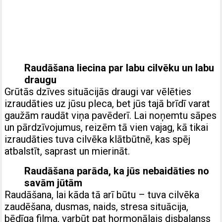
Raudāšana liecina par labu cilvēku un labu
draugu
Grūtās dzīves situācijās draugi var vēlēties
izraudāties uz jūsu pleca, bet jūs tajā brīdī varat
gaužām raudāt viņa pavēderī. Lai noņemtu sāpes
un pārdzīvojumus, reizēm tā vien vajag, kā tikai
izraudāties tuva cilvēka klātbūtnē, kas spēj
atbalstīt, saprast un mierināt.
Raudāšana parāda, ka jūs nebaidāties no
savām jūtām
Raudāšana, lai kāda tā arī būtu – tuva cilvēka
zaudēšana, dusmas, naids, stresa situācija,
bēdīga filma, varbūt pat hormonālais disbalanss