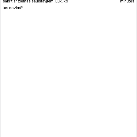
izvēlne
sakrīt ar ziemas saulstāvjiem. Lūk, ko
minūtēs
tas nozīmē!