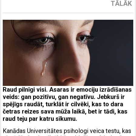
TĀLĀK
Raud pilnīgi visi. Asaras ir emociju izrādīšanas
veids: gan pozitīvu, gan negatīvu. Jebkurš ir
spējīgs raudāt, turklāt ir cilvēki, kas to dara
četras reizes sava mūža laikā, bet ir tādi, kas
raud teju par katru sīkumu.
Kanādas Universitātes psihologi veica testu, kas