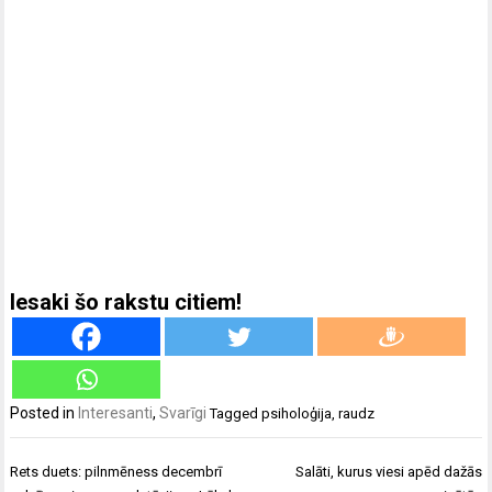
Iesaki šo rakstu citiem!
Posted in
Interesanti
,
Svarīgi
Tagged
psiholoģija
,
raudz
Ziņu
Rets duets: pilnmēness decembrī
Salāti, kurus viesi apēd dažās