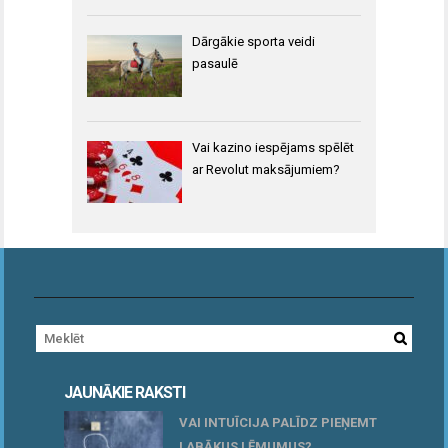
Dārgākie sporta veidi
pasaulē
Vai kazino iespējams spēlēt
ar Revolut maksājumiem?
JAUNĀKIE RAKSTI
VAI INTUĪCIJA PALĪDZ PIEŅEMT
LABĀKUS LĒMUMUS?