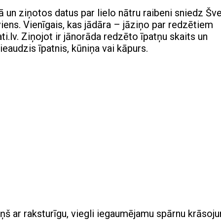
ktā un ziņotos datus par lielo nātru raibeni sniedz Šv
viens. Vienīgais, kas jādāra – jāziņo par redzētiem
i.lv. Ziņojot ir jānorāda redzēto īpatņu skaits un
ieaudzis īpatnis, kūniņa vai kāpurs.
uriņš ar raksturīgu, viegli iegaumējamu spārnu krāsoj