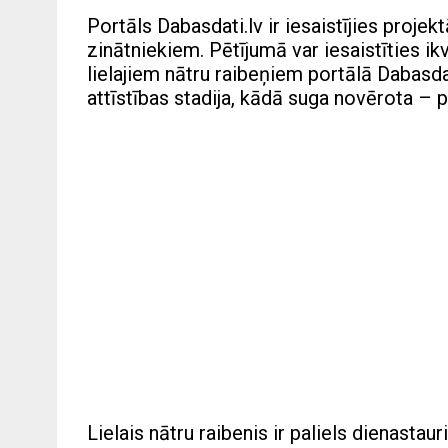
Portāls Dabasdati.lv ir iesaistījies proje
zinātniekiem. Pētījumā var iesaistīties ik
lielajiem nātru raibeņiem portālā Dabasdat
attīstības stadija, kādā suga novērota – p
Lielais nātru raibenis ir paliels dienasta