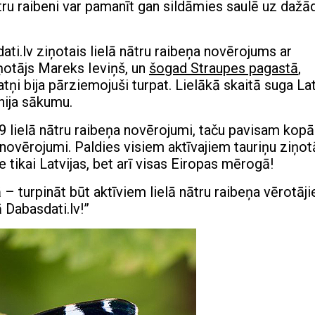
tru raibeni var pamanīt gan sildāmies saulē uz daž
ti.lv ziņotais lielā nātru raibeņa novērojums ar
iņotājs Mareks Ieviņš, un
šo
gad Straupes pagastā
,
ņi bija pārziemojuši turpat. Lielākā skaitā suga Lat
nija sākumu.
9 lielā nātru raibeņa novērojumi, taču pavisam kopā
ovērojumi. Paldies visiem aktīvajiem tauriņu ziņot
e tikai Latvijas, bet arī visas Eiropas mērogā!
– turpināt būt aktīviem lielā nātru raibeņa vērotāj
 Dabasdati.lv!”