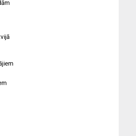
ādām
vijā
ājiem
iem