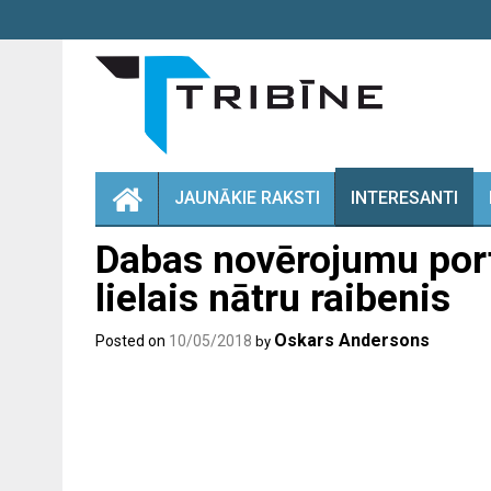
Skip
to
content
JAUNĀKIE RAKSTI
INTERESANTI
Dabas novērojumu portā
lielais nātru raibenis
Oskars Andersons
Posted on
10/05/2018
by