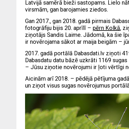
Latvijā samērā bieži sastopams. Lielo nā
virsmām, gan barojamies ziedos.
Gan 2017., gan 2018. gadā pirmais Dabasda
fotogrāfiju bijis 20. aprīlī –
pērn Kolkā
, z
ziņotājs Sandis Laime. Jādomā, ka šie īpat
ir novērojama sākot ar maija beigām – jū
2017. gadā portālā Dabasdati.lv ziņoti 41
Dabasdatu datu bāzē uzkrāti 1169 sugas n
– Jūsu ziņotie novērojumi ir ļoti vērtīgi n
Aicinām arī 2018. – pēdējā pētījuma gadā 
un ziņot visus sugas novērojumus portālā