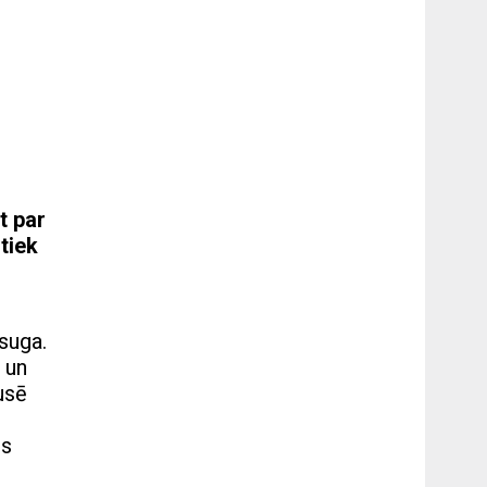
t par
tiek
 suga.
 un
usē
es