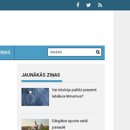
ZIŅAS
JAUNĀKĀS ZIŅAS
Vai intuīcija palīdz pieņemt
labākus lēmumus?
Dārgākie sporta veidi
pasaulē