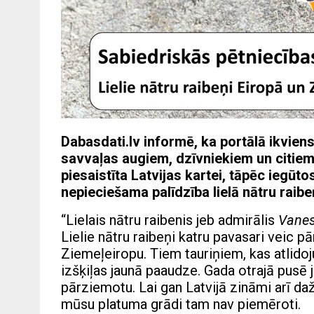
Dabasdati.lv informē, ka portālā ikvien
savvaļas augiem, dzīvniekiem un citiem
piesaistīta Latvijas kartei, tāpēc iegūt
nepieciešama palīdzība lielā nātru raib
“Lielais nātru raibenis jeb admirālis
Vanes
Lielie nātru raibeņi katru pavasari veic 
Ziemeļeiropu. Tiem tauriņiem, kas atlidoj
izšķiļas jaunā paaudze. Gada otrajā pusē j
pārziemotu. Lai gan Latvijā zināmi arī daž
mūsu platuma grādi tam nav piemēroti.