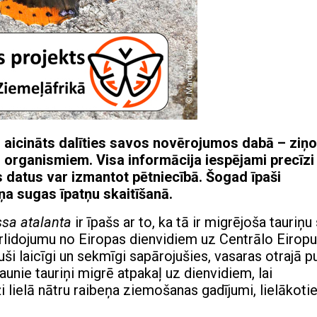
s aicināts dalīties savos novērojumos dabā – ziņo
 organismiem. Visa informācija iespējami precīzi 
os datus var izmantot pētniecībā. Šogad īpaši
eņa sugas īpatņu skaitīšanā.
sa atalanta
ir īpašs ar to, ka tā ir migrējoša tauriņu
pārlidojumu no Eiropas dienvidiem uz Centrālo Eiropu
uši laicīgi un sekmīgi sapārojušies, vasaras otrajā p
aunie tauriņi migrē atpakaļ uz dienvidiem, lai
i lielā nātru raibeņa ziemošanas gadījumi, lielākoti