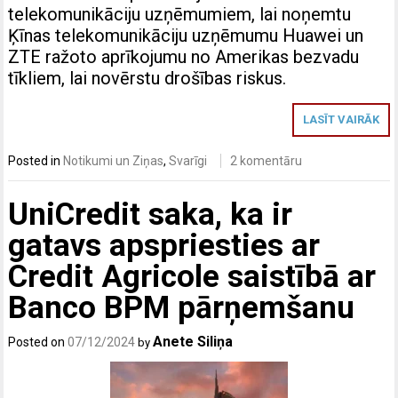
telekomunikāciju uzņēmumiem, lai noņemtu
Ķīnas telekomunikāciju uzņēmumu Huawei un
ZTE ražoto aprīkojumu no Amerikas bezvadu
tīkliem, lai novērstu drošības riskus.
LASĪT VAIRĀK
Posted in
Notikumi un Ziņas
,
Svarīgi
2 komentāru
UniCredit saka, ka ir
gatavs apspriesties ar
Credit Agricole saistībā ar
Banco BPM pārņemšanu
Anete Siliņa
Posted on
07/12/2024
by