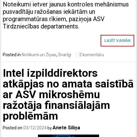
Noteikumi ietver jaunus kontroles mehānismus
pusvadītāju ražošanas iekārtām un
programmatūras rīkiem, paziņoja ASV
Tirdzniecības departaments.
LASĪT VAIRĀK
Posted in
Notikumi un Ziņas
,
Svarīgi
2 komentāru
Intel izpilddirektors
atkāpjas no amata saistībā
ar ASV mikroshēmu
ražotāja finansiālajām
problēmām
Anete Siliņa
Posted on
03/12/2024
by