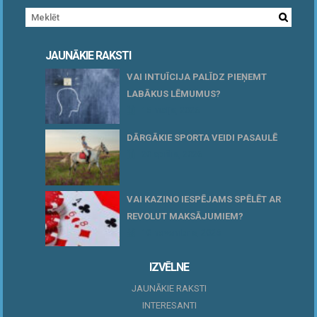
JAUNĀKIE RAKSTI
VAI INTUĪCIJA PALĪDZ PIEŅEMT
LABĀKUS LĒMUMUS?
15 maijs, 2026
DĀRGĀKIE SPORTA VEIDI PASAULĒ
20 aprīlis, 2026
VAI KAZINO IESPĒJAMS SPĒLĒT AR
REVOLUT MAKSĀJUMIEM?
10 novembris, 2025
IZVĒLNE
JAUNĀKIE RAKSTI
INTERESANTI