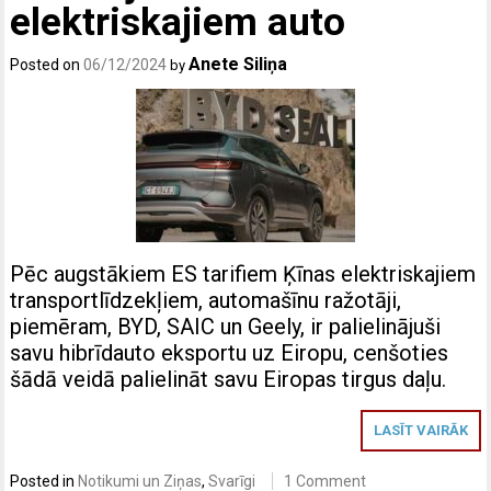
elektriskajiem auto
Anete Siliņa
Posted on
06/12/2024
by
Pēc augstākiem ES tarifiem Ķīnas elektriskajiem
transportlīdzekļiem, automašīnu ražotāji,
piemēram, BYD, SAIC un Geely, ir palielinājuši
savu hibrīdauto eksportu uz Eiropu, cenšoties
šādā veidā palielināt savu Eiropas tirgus daļu.
LASĪT VAIRĀK
Posted in
Notikumi un Ziņas
,
Svarīgi
1 Comment