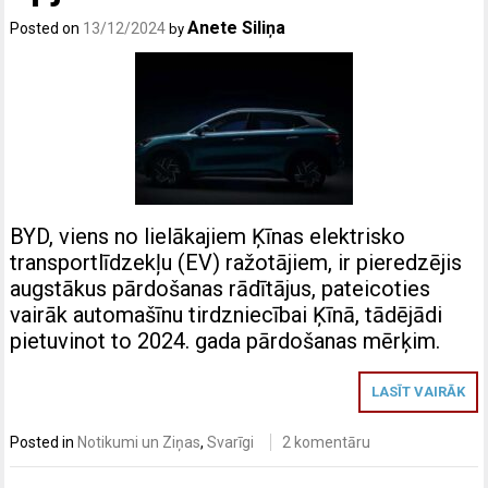
Anete Siliņa
Posted on
13/12/2024
by
BYD, viens no lielākajiem Ķīnas elektrisko
transportlīdzekļu (EV) ražotājiem, ir pieredzējis
augstākus pārdošanas rādītājus, pateicoties
vairāk automašīnu tirdzniecībai Ķīnā, tādējādi
pietuvinot to 2024. gada pārdošanas mērķim.
LASĪT VAIRĀK
Posted in
Notikumi un Ziņas
,
Svarīgi
2 komentāru