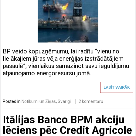
BP veido kopuzņēmumu, lai radītu “vienu no
lielākajiem jūras vēja enerģijas izstrādātājiem
pasaulē”, vienlaikus samazinot savu ieguldījumu
atjaunojamo energoresursu jomā.
LASĪT VAIRĀK
Posted in
Notikumi un Ziņas
,
Svarīgi
2 komentāru
Itālijas Banco BPM akciju
lēciens pēc Credit Agricole