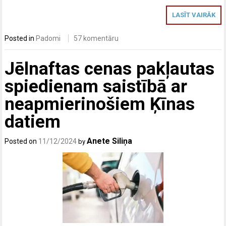
LASĪT VAIRĀK
Posted in
Padomi
57 komentāru
Jēlnaftas cenas pakļautas
spiedienam saistībā ar
neapmierinošiem Ķīnas
datiem
Anete Siliņa
Posted on
11/12/2024
by