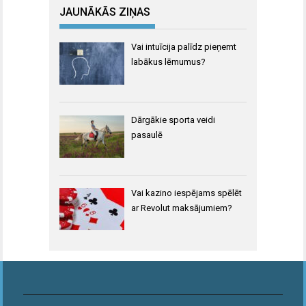
JAUNĀKĀS ZIŅAS
Vai intuīcija palīdz pieņemt
labākus lēmumus?
Dārgākie sporta veidi
pasaulē
Vai kazino iespējams spēlēt
ar Revolut maksājumiem?