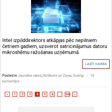
Intel izpilddirektors atkāpjas pēc nepilniem
četriem gadiem, uzsverot satricinājumus datoru
mikroshēmu ražošanas uzņēmumā.
LASĪT VAIRĀK
Posted in
Jaunākie raksti
,
Notikumi un Ziņas
,
Svarīgi
10
komentārs
«
1
2
3
4
5
6
…
344
»