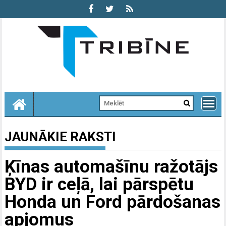
Skip
to
content
JAUNĀKIE RAKSTI
Ķīnas automašīnu ražotājs
BYD ir ceļā, lai pārspētu
Honda un Ford pārdošanas
apjomus