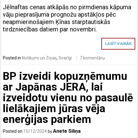
Jēlnaftas cenas atkāpās no pirmdienas kāpuma
vāju pieprasījuma prognožu apstākļos pēc
neapmierinošajiem Ķīnas starptautiskās
tirdzniecības datiem par novembri.
LASĪT VAIRĀK
Posted in
Notikumi un Ziņas
,
Svarīgi
7 komentāru
BP izveidi kopuzņēmumu
ar Japānas JERA, lai
izveidotu vienu no pasaulē
lielākajiem jūras vēja
enerģijas parkiem
Anete Siliņa
Posted on
10/12/2024
by